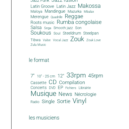
Jazz Funk
Makossa
Latin Groove
Latin Jazz
Mandingue
Maloya
Mazurka
Mbalax
Reggae
Merengue
Quadrille
Rumba congolaise
Roots music
Salsa
Son
Smooth jazz
Sega
Soukous
Steeldrum
Steelpan
Soul
Zouk
Tibwa
Valse
Vocal Jazz
Zouk Love
Zulu Music
le format
33rpm
45rpm
7"
12"
10" - 25 cm
CD
Compilation
Cassette
EP
Concerts
DVD
Librairie
Fichiers
Musique
News
Nécrologie
Vinyl
Sortie
Single
Radio
les musiciens