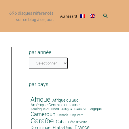
696
disques référencés
Rechercher
Au hasard
sur ce blog à ce jour.
par année
par pays
Afrique
Afrique du Sud
Amérique Centrale et Latine
Amérique du Nord
Antigua
Belgique
Barbade
Cameroun
Canada
Cap Vert
Caraïbe
Cuba
Côte d'Ivoire
France
Dominique
Etats-Unis