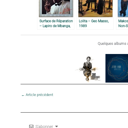
Surface de Réparation
Lolita – Geo Masso,
Makos
– Lapiro de Mbanga,
1989
Non-S
1987
Koum,
Quelques albums a
←
Article précédent
S'abonner