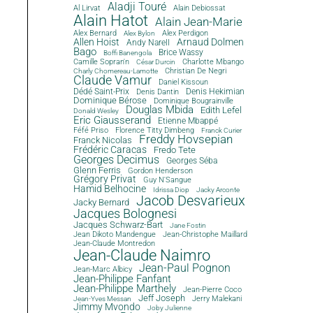
Aladji Touré
Al Lirvat
Alain Debiossat
Alain Hatot
Alain Jean-Marie
Alex Bernard
Alex Perdigon
Alex Bylon
Allen Hoist
Arnaud Dolmen
Andy Narell
Bago
Brice Wassy
Boffi Banengola
Camille Sopran'n
Charlotte Mbango
César Durcin
Christian De Negri
Charly Chomereau-Lamotte
Claude Vamur
Daniel Kissoun
Dédé Saint-Prix
Denis Dantin
Denis Hekimian
Dominique Bérose
Dominique Bougrainville
Douglas Mbida
Edith Lefel
Donald Wesley
Eric Giausserand
Etienne Mbappé
Féfé Priso
Florence Titty Dimbeng
Franck Curier
Freddy Hovsepian
Franck Nicolas
Frédéric Caracas
Fredo Tete
Georges Decimus
Georges Séba
Glenn Ferris
Gordon Henderson
Grégory Privat
Guy N'Sangue
Hamid Belhocine
Idrissa Diop
Jacky Arconte
Jacob Desvarieux
Jacky Bernard
Jacques Bolognesi
Jacques Schwarz-Bart
Jane Fostin
Jean Dikoto Mandengue
Jean-Christophe Maillard
Jean-Claude Montredon
Jean-Claude Naimro
Jean-Paul Pognon
Jean-Marc Albicy
Jean-Philippe Fanfant
Jean-Philippe Marthely
Jean-Pierre Coco
Jeff Joseph
Jerry Malekani
Jean-Yves Messan
Jimmy Mvondo
Joby Julienne