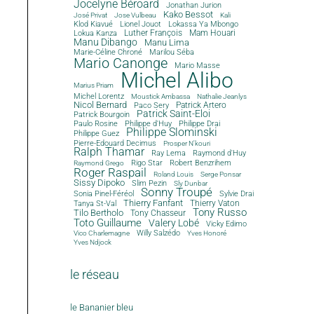
Jocelyne Béroard
Jonathan Jurion
Kako Bessot
José Privat
Jose Vulbeau
Kali
Klod Kiavué
Lionel Jouot
Lokassa Ya Mbongo
Luther François
Mam Houari
Lokua Kanza
Manu Dibango
Manu Lima
Marie-Céline Chroné
Marilou Séba
Mario Canonge
Mario Masse
Michel Alibo
Marius Priam
Michel Lorentz
Moustick Ambassa
Nathalie Jeanlys
Nicol Bernard
Paco Sery
Patrick Artero
Patrick Saint-Eloi
Patrick Bourgoin
Philippe d'Huy
Philippe Drai
Paulo Rosine
Philippe Slominski
Philippe Guez
Pierre-Edouard Decimus
Prosper N'kouri
Ralph Thamar
Ray Lema
Raymond d'Huy
Rigo Star
Robert Benzrihem
Raymond Grego
Roger Raspail
Roland Louis
Serge Ponsar
Sissy Dipoko
Slim Pezin
Sly Dunbar
Sonny Troupé
Sonia Pinel-Féréol
Sylvie Drai
Thierry Fanfant
Tanya St-Val
Thierry Vaton
Tony Russo
Tilo Bertholo
Tony Chasseur
Toto Guillaume
Valery Lobé
Vicky Edimo
Willy Salzédo
Vico Charlemagne
Yves Honoré
Yves Ndjock
le réseau
le Bananier bleu