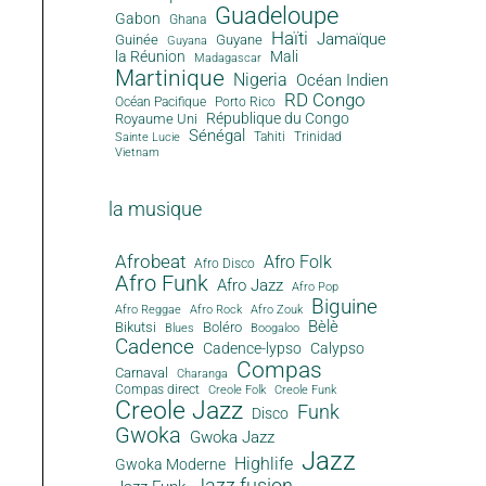
Guadeloupe
Gabon
Ghana
Haïti
Jamaïque
Guinée
Guyane
Guyana
la Réunion
Mali
Madagascar
Martinique
Nigeria
Océan Indien
RD Congo
Océan Pacifique
Porto Rico
République du Congo
Royaume Uni
Sénégal
Tahiti
Trinidad
Sainte Lucie
Vietnam
la musique
Afrobeat
Afro Folk
Afro Disco
Afro Funk
Afro Jazz
Afro Pop
Biguine
Afro Reggae
Afro Rock
Afro Zouk
Bèlè
Bikutsi
Boléro
Blues
Boogaloo
Cadence
Cadence-lypso
Calypso
Compas
Carnaval
Charanga
Compas direct
Creole Folk
Creole Funk
Creole Jazz
Funk
Disco
Gwoka
Gwoka Jazz
Jazz
Highlife
Gwoka Moderne
Jazz fusion