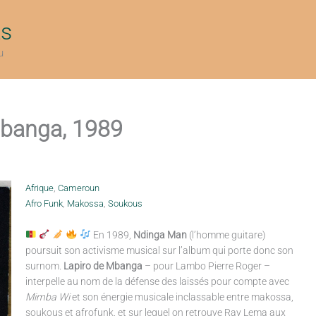
ts
u
Mbanga, 1989
Afrique
,
Cameroun
Afro Funk
,
Makossa
,
Soukous
En 1989,
Ndinga Man
(l’homme guitare)
poursuit son activisme musical sur l’album qui porte donc son
surnom.
Lapiro de Mbanga
– pour Lambo Pierre Roger –
interpelle au nom de la défense des laissés pour compte avec
Mimba Wi
et son énergie musicale inclassable entre makossa,
soukous et afrofunk, et sur lequel on retrouve Ray Lema aux