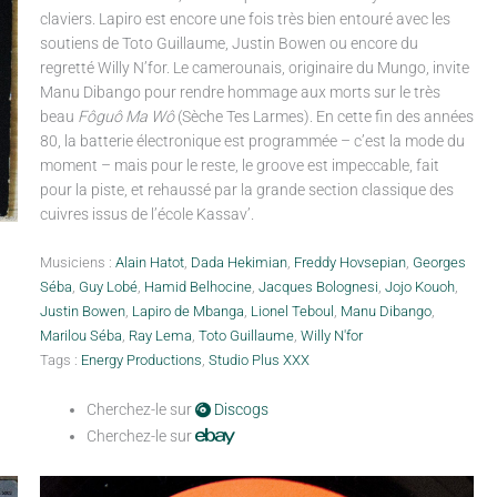
claviers. Lapiro est encore une fois très bien entouré avec les
soutiens de Toto Guillaume, Justin Bowen ou encore du
regretté Willy N’for. Le camerounais, originaire du Mungo, invite
Manu Dibango pour rendre hommage aux morts sur le très
beau
Fôguô Ma Wô
(Sèche Tes Larmes). En cette fin des années
80, la batterie électronique est programmée – c’est la mode du
moment – mais pour le reste, le groove est impeccable, fait
pour la piste, et rehaussé par la grande section classique des
cuivres issus de l’école Kassav’.
Musiciens :
Alain Hatot
,
Dada Hekimian
,
Freddy Hovsepian
,
Georges
Séba
,
Guy Lobé
,
Hamid Belhocine
,
Jacques Bolognesi
,
Jojo Kouoh
,
Justin Bowen
,
Lapiro de Mbanga
,
Lionel Teboul
,
Manu Dibango
,
Marilou Séba
,
Ray Lema
,
Toto Guillaume
,
Willy N'for
Tags :
Energy Productions
,
Studio Plus XXX
Cherchez-le sur
Discogs
Cherchez-le sur