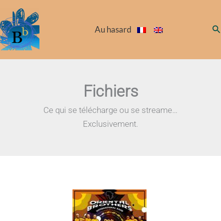
Aller
au
Re
Au hasard
contenu
Fichiers
Ce qui se télécharge ou se streame…
Exclusivement.