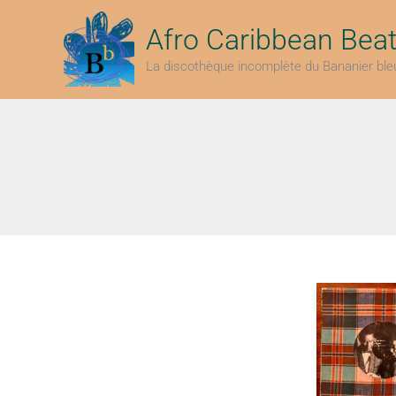
Aller
au
Afro Caribbean Bea
contenu
La discothèque incomplète du Bananier ble