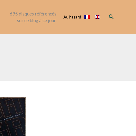
695
disques référencés
Rechercher
Au hasard
sur ce blog à ce jour.