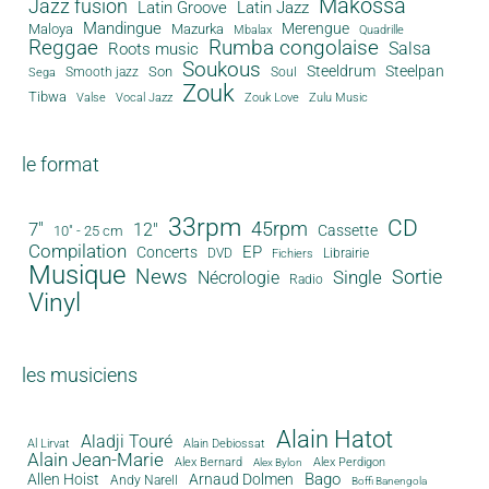
Makossa
Jazz fusion
Latin Groove
Latin Jazz
Mandingue
Merengue
Maloya
Mazurka
Mbalax
Quadrille
Reggae
Rumba congolaise
Salsa
Roots music
Soukous
Steeldrum
Steelpan
Son
Smooth jazz
Soul
Sega
Zouk
Tibwa
Valse
Vocal Jazz
Zouk Love
Zulu Music
le format
33rpm
CD
45rpm
7"
12"
Cassette
10" - 25 cm
Compilation
EP
Concerts
DVD
Librairie
Fichiers
Musique
News
Sortie
Single
Nécrologie
Radio
Vinyl
les musiciens
Alain Hatot
Aladji Touré
Al Lirvat
Alain Debiossat
Alain Jean-Marie
Alex Bernard
Alex Perdigon
Alex Bylon
Bago
Allen Hoist
Arnaud Dolmen
Andy Narell
Boffi Banengola