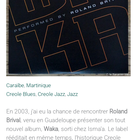
Caraïbe
,
Martinique
Creole Blues
,
Creole Jazz
,
Jazz
En 2003, j’ai eu la chance de rencontrer
Roland
Brival
, venu en Guadeloupe présenter son tout
nouvel album,
Waka
, sorti chez Isma’a. Le label
rééditait en même temps, l’historique Creole