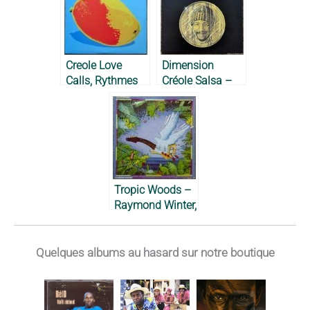
Creole Love
Dimension
Calls, Rythmes
Créole Salsa –
Latins des
Moïse Crespy
Antilles – 2001
‘Beco’, 1979
Tropic Woods –
Raymond Winter,
1981
Quelques albums au hasard sur notre boutique