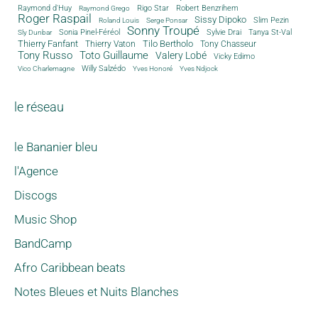
Rigo Star
Raymond d'Huy
Robert Benzrihem
Raymond Grego
Roger Raspail
Sissy Dipoko
Slim Pezin
Roland Louis
Serge Ponsar
Sonny Troupé
Tanya St-Val
Sonia Pinel-Féréol
Sylvie Drai
Sly Dunbar
Thierry Fanfant
Tilo Bertholo
Thierry Vaton
Tony Chasseur
Tony Russo
Toto Guillaume
Valery Lobé
Vicky Edimo
Willy Salzédo
Vico Charlemagne
Yves Honoré
Yves Ndjock
le réseau
le Bananier bleu
l'Agence
Discogs
Music Shop
BandCamp
Afro Caribbean beats
Notes Bleues et Nuits Blanches