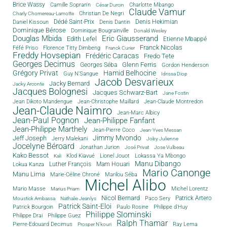
Brice Wassy
Camille Sopran'n
Charlotte Mbango
César Durcin
Claude Vamur
Christian De Negri
Charly Chomereau-Lamotte
Dédé Saint-Prix
Denis Dantin
Denis Hekimian
Daniel Kissoun
Dominique Bérose
Dominique Bougrainville
Donald Wesley
Douglas Mbida
Eric Giausserand
Edith Lefel
Etienne Mbappé
Franck Nicolas
Féfé Priso
Florence Titty Dimbeng
Franck Curier
Freddy Hovsepian
Frédéric Caracas
Fredo Tete
Georges Decimus
Glenn Ferris
Georges Séba
Gordon Henderson
Grégory Privat
Hamid Belhocine
Guy N'Sangue
Idrissa Diop
Jacob Desvarieux
Jacky Bernard
Jacky Arconte
Jacques Bolognesi
Jacques Schwarz-Bart
Jane Fostin
Jean Dikoto Mandengue
Jean-Christophe Maillard
Jean-Claude Montredon
Jean-Claude Naimro
Jean-Marc Albicy
Jean-Paul Pognon
Jean-Philippe Fanfant
Jean-Philippe Marthely
Jean-Pierre Coco
Jean-Yves Messan
Jimmy Mvondo
Jeff Joseph
Jerry Malekani
Joby Julienne
Jocelyne Béroard
Jonathan Jurion
José Privat
Jose Vulbeau
Kako Bessot
Klod Kiavué
Lionel Jouot
Lokassa Ya Mbongo
Kali
Manu Dibango
Luther François
Mam Houari
Lokua Kanza
Mario Canonge
Manu Lima
Marie-Céline Chroné
Marilou Séba
Michel Alibo
Michel Lorentz
Mario Masse
Marius Priam
Nicol Bernard
Paco Sery
Patrick Artero
Moustick Ambassa
Nathalie Jeanlys
Patrick Saint-Eloi
Patrick Bourgoin
Philippe d'Huy
Paulo Rosine
Philippe Slominski
Philippe Drai
Philippe Guez
Ralph Thamar
Pierre-Edouard Decimus
Ray Lema
Prosper N'kouri