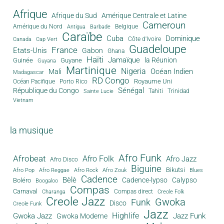
Afrique
Afrique du Sud
Amérique Centrale et Latine
Cameroun
Amérique du Nord
Antigua
Belgique
Barbade
Caraïbe
Cuba
Dominique
Canada
Côte d'Ivoire
Cap Vert
Guadeloupe
France
Etats-Unis
Gabon
Ghana
Haïti
Jamaïque
la Réunion
Guinée
Guyane
Guyana
Martinique
Nigeria
Océan Indien
Mali
Madagascar
RD Congo
Royaume Uni
Océan Pacifique
Porto Rico
Sénégal
République du Congo
Tahiti
Trinidad
Sainte Lucie
Vietnam
la musique
Afro Funk
Afrobeat
Afro Folk
Afro Jazz
Afro Disco
Biguine
Bikutsi
Afro Pop
Afro Reggae
Afro Rock
Afro Zouk
Blues
Cadence
Bèlè
Cadence-lypso
Calypso
Boléro
Boogaloo
Compas
Carnaval
Compas direct
Charanga
Creole Folk
Creole Jazz
Gwoka
Funk
Disco
Creole Funk
Jazz
Gwoka Jazz
Highlife
Jazz Funk
Gwoka Moderne