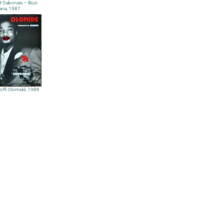
t Gabonais – Bozi
ana, 1987
offi Olomidé, 1988