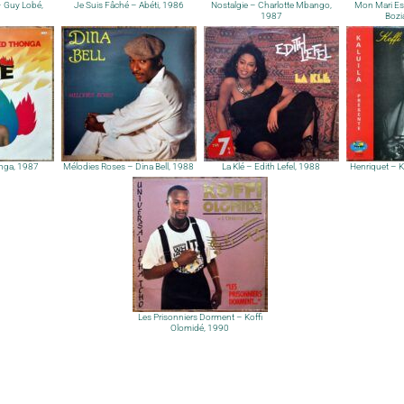
 Guy Lobé,
Je Suis Fâché – Abéti, 1986
Nostalgie – Charlotte Mbango,
Mon Mari Es
1987
Bozi
onga, 1987
Mélodies Roses – Dina Bell, 1988
La Klé – Edith Lefel, 1988
Henriquet – K
Les Prisonniers Dorment – Koffi
Olomidé, 1990