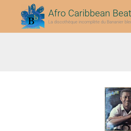
Aller
au
Afro Caribbean Bea
contenu
La discothèque incomplète du Bananier ble