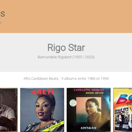
ts
u
Rigo Star
Bamundele Rigobert (1955 / 2023)
Afro Caribbean Beats : 9 albums entre 1986 et 1990