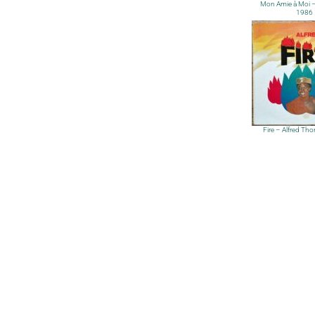
Mon Amie à Moi –
1986
Fire – Alfred Th