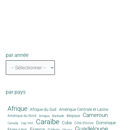
par année
par pays
Afrique
Afrique du Sud
Amérique Centrale et Latine
Cameroun
Amérique du Nord
Antigua
Belgique
Barbade
Caraïbe
Cuba
Dominique
Canada
Côte d'Ivoire
Cap Vert
Guadeloupe
France
Etats-Unis
Gabon
Ghana