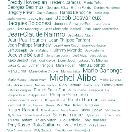
Freddy Hovsepian
Frédéric Caracas
Fredo Tete
Georges Decimus
Glenn Ferris
Georges Séba
Gordon Henderson
Grégory Privat
Hamid Belhocine
Guy N'Sangue
Idrissa Diop
Jacob Desvarieux
Jacky Bernard
Jacky Arconte
Jacques Bolognesi
Jacques Schwarz-Bart
Jane Fostin
Jean Dikoto Mandengue
Jean-Christophe Maillard
Jean-Claude Montredon
Jean-Claude Naimro
Jean-Marc Albicy
Jean-Paul Pognon
Jean-Philippe Fanfant
Jean-Philippe Marthely
Jean-Pierre Coco
Jean-Yves Messan
Jimmy Mvondo
Jeff Joseph
Jerry Malekani
Joby Julienne
Jocelyne Béroard
Jonathan Jurion
José Privat
Jose Vulbeau
Kako Bessot
Klod Kiavué
Lionel Jouot
Lokassa Ya Mbongo
Kali
Manu Dibango
Luther François
Mam Houari
Lokua Kanza
Mario Canonge
Manu Lima
Marie-Céline Chroné
Marilou Séba
Michel Alibo
Michel Lorentz
Mario Masse
Marius Priam
Nicol Bernard
Paco Sery
Patrick Artero
Moustick Ambassa
Nathalie Jeanlys
Patrick Saint-Eloi
Patrick Bourgoin
Philippe d'Huy
Paulo Rosine
Philippe Slominski
Philippe Drai
Philippe Guez
Ralph Thamar
Pierre-Edouard Decimus
Ray Lema
Prosper N'kouri
Rigo Star
Raymond d'Huy
Robert Benzrihem
Raymond Grego
Roger Raspail
Sissy Dipoko
Slim Pezin
Roland Louis
Serge Ponsar
Sonny Troupé
Tanya St-Val
Sonia Pinel-Féréol
Sylvie Drai
Sly Dunbar
Thierry Fanfant
Tilo Bertholo
Thierry Vaton
Tony Chasseur
Tony Russo
Toto Guillaume
Valery Lobé
Vicky Edimo
Willy Salzédo
Vico Charlemagne
Yves Honoré
Yves Ndjock