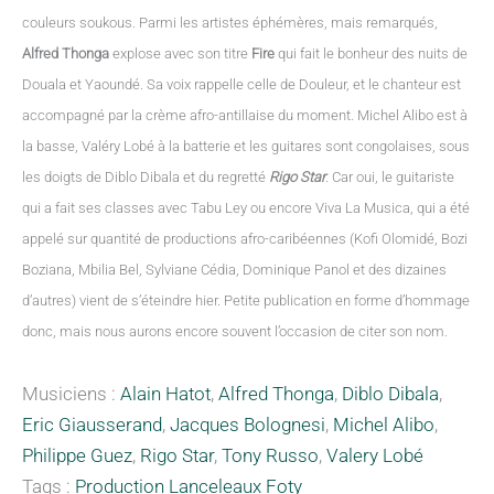
couleurs soukous. Parmi les artistes éphémères, mais remarqués,
Alfred Thonga
explose avec son titre
Fire
qui fait le bonheur des nuits de
Douala et Yaoundé. Sa voix rappelle celle de Douleur, et le chanteur est
accompagné par la crème afro-antillaise du moment. Michel Alibo est à
la basse, Valéry Lobé à la batterie et les guitares sont congolaises, sous
les doigts de Diblo Dibala et du regretté
Rigo Star
. Car oui, le guitariste
qui a fait ses classes avec Tabu Ley ou encore Viva La Musica, qui a été
appelé sur quantité de productions afro-caribéennes (Kofi Olomidé, Bozi
Boziana, Mbilia Bel, Sylviane Cédia, Dominique Panol et des dizaines
d’autres) vient de s’éteindre hier. Petite publication en forme d’hommage
donc, mais nous aurons encore souvent l’occasion de citer son nom.
Musiciens :
Alain Hatot
,
Alfred Thonga
,
Diblo Dibala
,
Eric Giausserand
,
Jacques Bolognesi
,
Michel Alibo
,
Philippe Guez
,
Rigo Star
,
Tony Russo
,
Valery Lobé
Tags :
Production Lanceleaux Foty