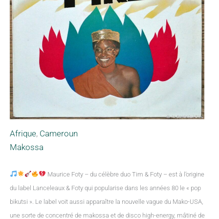
Afrique
,
Cameroun
Makossa
Maurice Foty – du célèbre duo Tim & Foty – est à l’origine
du label Lanceleaux & Foty qui popularise dans les années 80 le « pop
bikutsi ». Le label voit aussi apparaître la nouvelle vague du Mako-USA,
une sorte de concentré de makossa et de disco high-energy, mâtiné de