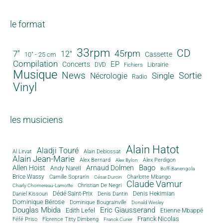
le format
33rpm
CD
45rpm
7"
12"
Cassette
10" - 25 cm
Compilation
EP
Concerts
DVD
Librairie
Fichiers
Musique
News
Sortie
Single
Nécrologie
Radio
Vinyl
les musiciens
Alain Hatot
Aladji Touré
Al Lirvat
Alain Debiossat
Alain Jean-Marie
Alex Bernard
Alex Perdigon
Alex Bylon
Bago
Allen Hoist
Arnaud Dolmen
Andy Narell
Boffi Banengola
Brice Wassy
Camille Sopran'n
Charlotte Mbango
César Durcin
Claude Vamur
Christian De Negri
Charly Chomereau-Lamotte
Dédé Saint-Prix
Denis Dantin
Denis Hekimian
Daniel Kissoun
Dominique Bérose
Dominique Bougrainville
Donald Wesley
Douglas Mbida
Eric Giausserand
Edith Lefel
Etienne Mbappé
Franck Nicolas
Féfé Priso
Florence Titty Dimbeng
Franck Curier