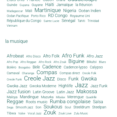
Haïti
Jamaïque
la Réunion
Guinée
Guyane
Guyana
Martinique
Nigeria
Océan Indien
Mali
Madagascar
RD Congo
Royaume Uni
Océan Pacifique
Porto Rico
Sénégal
République du Congo
Tahiti
Trinidad
Sainte Lucie
Vietnam
la musique
Afro Funk
Afrobeat
Afro Folk
Afro Jazz
Afro Disco
Biguine
Bikutsi
Afro Pop
Afro Reggae
Afro Rock
Afro Zouk
Blues
Cadence
Bèlè
Cadence-lypso
Calypso
Boléro
Boogaloo
Compas
Carnaval
Compas direct
Charanga
Creole Folk
Creole Jazz
Gwoka
Funk
Disco
Creole Funk
Jazz
Gwoka Jazz
Highlife
Jazz Funk
Gwoka Moderne
Makossa
Jazz fusion
Latin Groove
Latin Jazz
Mandingue
Merengue
Maloya
Mazurka
Mbalax
Quadrille
Reggae
Rumba congolaise
Salsa
Roots music
Soukous
Steeldrum
Steelpan
Son
Smooth jazz
Soul
Sega
Zouk
Tibwa
Valse
Vocal Jazz
Zouk Love
Zulu Music