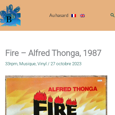
Aller
au
Re
Au hasard
contenu
Fire – Alfred Thonga, 1987
33rpm
,
Musique
,
Vinyl
/
27 octobre 2023