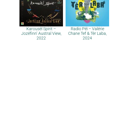
Karousèl Spirit –
Radio Péï – Valérie
Jozéfinn’ Austral View,
Chane Tef & Tèr Laba,
2022
2024