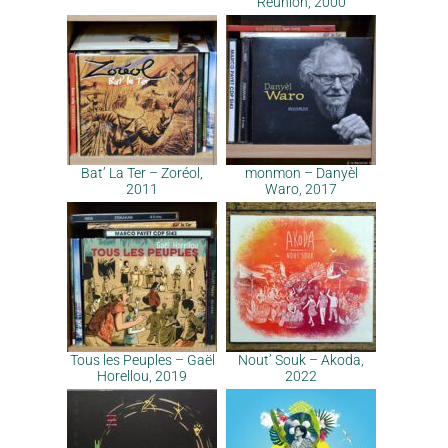
Réunion, 2000
Bat’ La Ter – Zoréol,
monmon – Danyèl
2011
Waro, 2017
Tous les Peuples – Gaël
Nout’ Souk – Akoda,
Horellou, 2019
2022