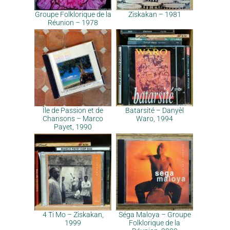
Groupe Folklorique de la
Ziskakan – 1981
Réunion – 1978
Île de Passion et de
Batarsité – Danyèl
Chansons – Marco
Waro, 1994
Payet, 1990
4 Ti Mo – Ziskakan,
Séga Maloya – Groupe
1999
Folklorique de la