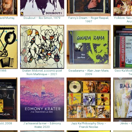
avid Murray,
Doubout – Ibo Simon, 1979
Fanny’s Dream – Roger Raspail,
Folklore : fais
1997
Anz
 1966
Gratien Midonet, a cosmic poet
Gwadarama – Alain Jean-Marie,
Gwo-Ka Modè
from Martinique – 2021
2009
Tr
mbòI, 2008
J’ai traversé la mer – Edmony
Jazz Ka Philosophy Story –
Jénès – 
Krater, 2020
Franck Nicolas