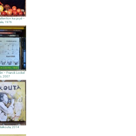
 attention ka ça yé –
ala, 1976
n – Franck Lockel
io, 2007
Balkouta, 2014