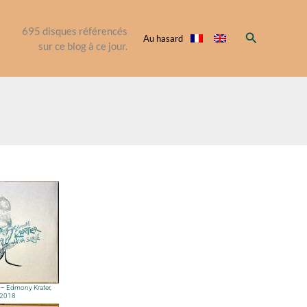
695
disques référencés
Rechercher
Au hasard
sur ce blog à ce jour.
 – Edmony Krater,
2018