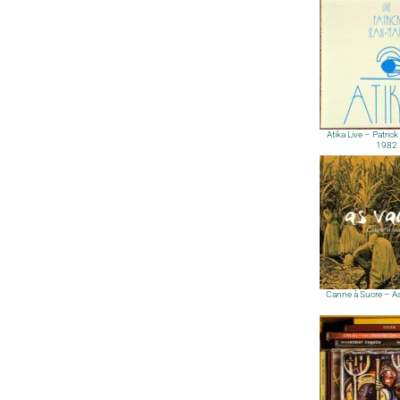
Atika Live – Patric
1982
Canne à Sucre – As