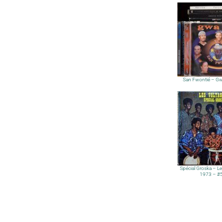
San Fwontié – Gw
Spécial Groska – Le
1973 – #