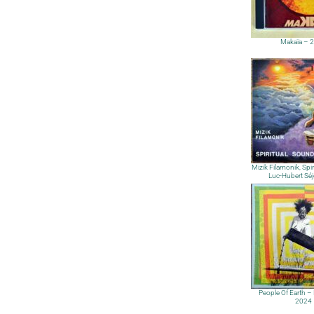
Makaïa – 
Mizik Filamonik, Spi
Luc-Hubert Séj
People Of Earth – 
2024