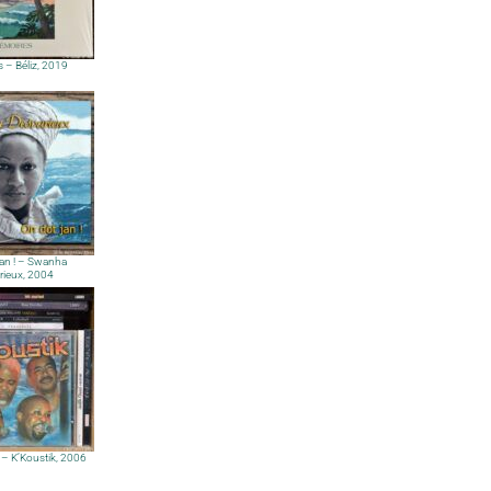
 – Béliz, 2019
an ! – Swanha
rieux, 2004
 – K’Koustik, 2006