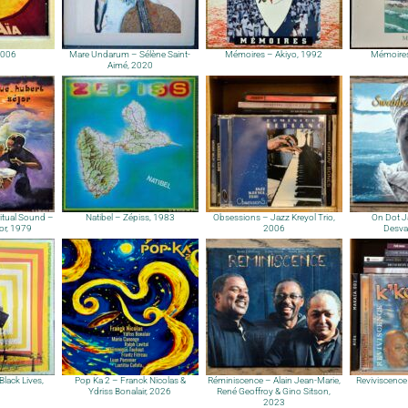
2006
Mare Undarum – Sélène Saint-
Mémoires – Akiyo, 1992
Mémoires
Aimé, 2020
ritual Sound –
Natibel – Zépiss, 1983
Obsessions – Jazz Kreyol Trio,
On Dot J
or, 1979
2006
Desva
Black Lives,
Pop Ka 2 – Franck Nicolas &
Réminiscence – Alain Jean-Marie,
Reviviscence
Ydriss Bonalair, 2026
René Geoffroy & Gino Sitson,
2023