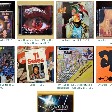
a Ka, 1997
Sang Comment Terre / Piti Ké Gran
Santiman Ka – Kafé, 1991
Soné Ka-La –
– Robert Oumaou, 2007
Ba
s Voltages 8,
Ti Seles – 1982
Un Pas de Plus Vers le Refus de
Vwayajé – 
500
l’Ignorance – Gaoulé Mizik, 1988