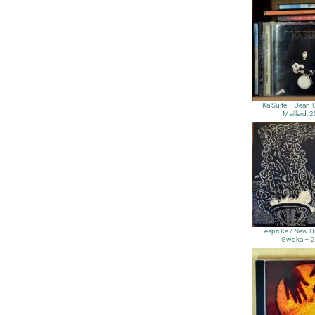
Ka Suite – Jean-
Maillard, 
Lèspri Ka / New Di
Gwoka – 