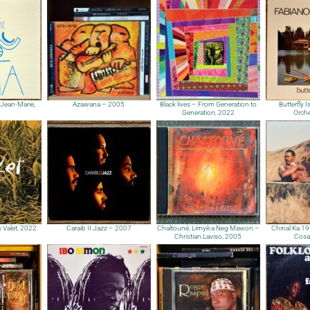
k Jean-Marie,
Azawana – 2005
Black lives – From Generation to
Butterfly 
Generation, 2022
Orche
 Valet, 2022
Caraib II Jazz – 2007
Chaltouné, Limyè a Neg Mawon –
Chinal Ka 19
Christian Laviso, 2005
Cosa