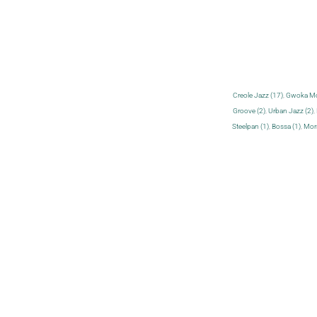
Creole Jazz (17)
,
Gwoka Mo
Groove (2)
,
Urban Jazz (2)
,
Steelpan (1)
,
Bossa (1)
,
Morn