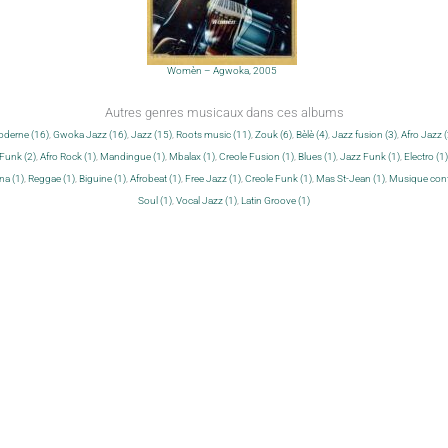
Womèn – Agwoka, 2005
Autres genres musicaux dans ces albums
derne (16)
,
Gwoka Jazz (16)
,
Jazz (15)
,
Roots music (11)
,
Zouk (6)
,
Bèlè (4)
,
Jazz fusion (3)
,
Afro Jazz (
Funk (2)
,
Afro Rock (1)
,
Mandingue (1)
,
Mbalax (1)
,
Creole Fusion (1)
,
Blues (1)
,
Jazz Funk (1)
,
Electro (1)
a (1)
,
Reggae (1)
,
Biguine (1)
,
Afrobeat (1)
,
Free Jazz (1)
,
Creole Funk (1)
,
Mas St-Jean (1)
,
Musique cont
Soul (1)
,
Vocal Jazz (1)
,
Latin Groove (1)
Pourquoi & contact
Au hasard
Tous les disques