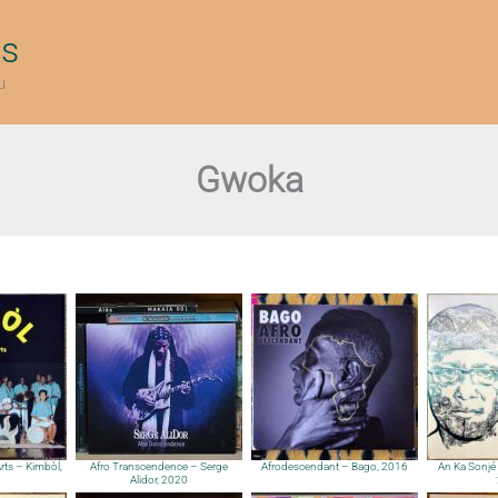
ts
u
Gwoka
Arts – Kimbòl,
Afro Transcendence – Serge
Afrodescendant – Bago, 2016
An Ka Sonjé
Alidor, 2020