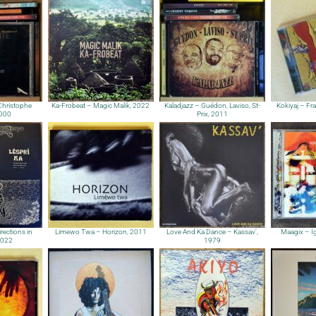
Christophe
Ka-Frobeat – Magic Malik, 2022
Kaladjazz – Guédon, Laviso, St-
Kokiyaj – Fr
2000
Prix, 2011
rections in
Limewo Twa – Horizon, 2011
Love And Ka Dance – Kassav’,
Maagix – I
2022
1979