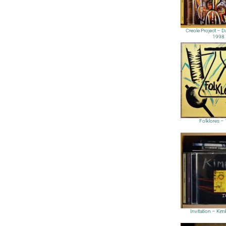
Creole Project – D
1998
Folklores –
Invitation – Ki