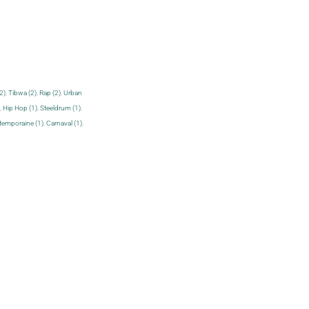
2)
,
Tibwa (2)
,
Rap (2)
,
Urban
,
Hip Hop (1)
,
Steeldrum (1)
,
emporaine (1)
,
Carnaval (1)
,