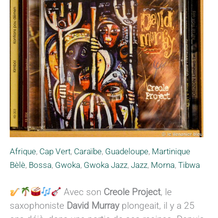
Afrique
,
Cap Vert
,
Caraïbe
,
Guadeloupe
,
Martinique
Bèlè
,
Bossa
,
Gwoka
,
Gwoka Jazz
,
Jazz
,
Morna
,
Tibwa
Avec son
Creole Project
, le
saxophoniste
David Murray
plongeait, il y a 25