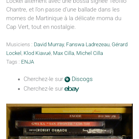
Lockel alternent avec une bossa signée Teofilo
Chantre, et l’on passe d’une ballade dans les
mornes de Martinique à la délicate morna du
Cap Vert, tout en nostalgie.
Musiciens :
David Murray
,
Fanswa Ladrezeau
,
Gérard
Lockel
,
Klod Kiavué
,
Max Cilla
,
Michel Cilla
Tags :
ENJA
Cherchez-le sur
Discogs
Cherchez-le sur