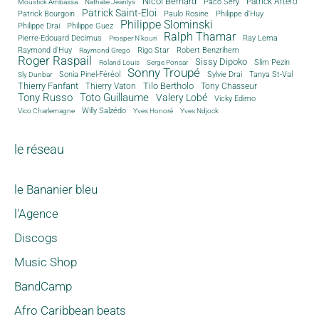
Nicol Bernard
Paco Sery
Patrick Artero
Moustick Ambassa
Nathalie Jeanlys
Patrick Saint-Eloi
Patrick Bourgoin
Philippe d'Huy
Paulo Rosine
Philippe Slominski
Philippe Drai
Philippe Guez
Ralph Thamar
Pierre-Edouard Decimus
Ray Lema
Prosper N'kouri
Rigo Star
Raymond d'Huy
Robert Benzrihem
Raymond Grego
Roger Raspail
Sissy Dipoko
Slim Pezin
Roland Louis
Serge Ponsar
Sonny Troupé
Tanya St-Val
Sonia Pinel-Féréol
Sylvie Drai
Sly Dunbar
Thierry Fanfant
Tilo Bertholo
Thierry Vaton
Tony Chasseur
Tony Russo
Toto Guillaume
Valery Lobé
Vicky Edimo
Willy Salzédo
Vico Charlemagne
Yves Honoré
Yves Ndjock
le réseau
le Bananier bleu
l'Agence
Discogs
Music Shop
BandCamp
Afro Caribbean beats