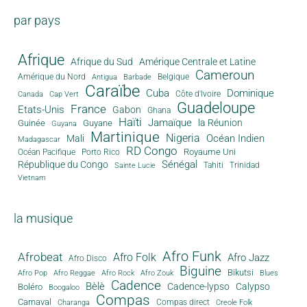
par pays
Afrique
Afrique du Sud
Amérique Centrale et Latine
Cameroun
Amérique du Nord
Antigua
Belgique
Barbade
Caraïbe
Cuba
Dominique
Canada
Côte d'Ivoire
Cap Vert
Guadeloupe
France
Etats-Unis
Gabon
Ghana
Haïti
Jamaïque
la Réunion
Guinée
Guyane
Guyana
Martinique
Nigeria
Océan Indien
Mali
Madagascar
RD Congo
Royaume Uni
Océan Pacifique
Porto Rico
Sénégal
République du Congo
Tahiti
Trinidad
Sainte Lucie
Vietnam
la musique
Afro Funk
Afrobeat
Afro Folk
Afro Jazz
Afro Disco
Biguine
Bikutsi
Afro Pop
Afro Reggae
Afro Rock
Afro Zouk
Blues
Cadence
Bèlè
Cadence-lypso
Calypso
Boléro
Boogaloo
Compas
Carnaval
Compas direct
Charanga
Creole Folk