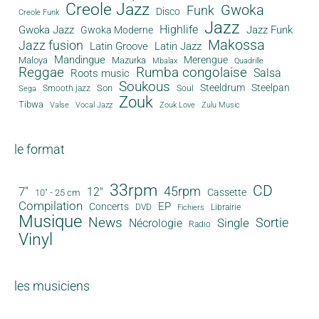
Creole Jazz
Gwoka
Funk
Disco
Creole Funk
Jazz
Gwoka Jazz
Highlife
Jazz Funk
Gwoka Moderne
Makossa
Jazz fusion
Latin Groove
Latin Jazz
Mandingue
Merengue
Maloya
Mazurka
Mbalax
Quadrille
Reggae
Rumba congolaise
Salsa
Roots music
Soukous
Steeldrum
Steelpan
Son
Smooth jazz
Soul
Sega
Zouk
Tibwa
Valse
Vocal Jazz
Zouk Love
Zulu Music
le format
33rpm
CD
45rpm
7"
12"
Cassette
10" - 25 cm
Compilation
EP
Concerts
DVD
Librairie
Fichiers
Musique
News
Sortie
Single
Nécrologie
Radio
Vinyl
les musiciens