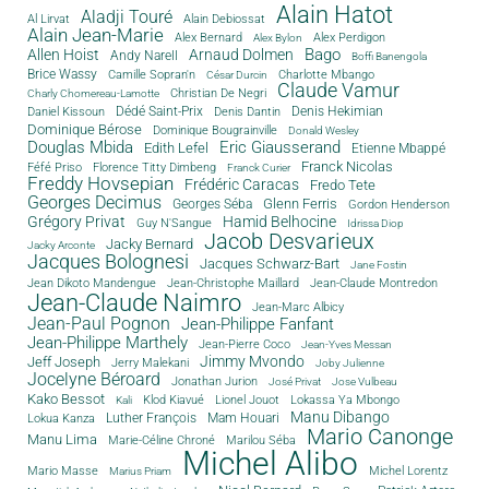
Alain Hatot
Aladji Touré
Al Lirvat
Alain Debiossat
Alain Jean-Marie
Alex Bernard
Alex Perdigon
Alex Bylon
Bago
Allen Hoist
Arnaud Dolmen
Andy Narell
Boffi Banengola
Brice Wassy
Camille Sopran'n
Charlotte Mbango
César Durcin
Claude Vamur
Christian De Negri
Charly Chomereau-Lamotte
Dédé Saint-Prix
Denis Dantin
Denis Hekimian
Daniel Kissoun
Dominique Bérose
Dominique Bougrainville
Donald Wesley
Douglas Mbida
Eric Giausserand
Edith Lefel
Etienne Mbappé
Franck Nicolas
Féfé Priso
Florence Titty Dimbeng
Franck Curier
Freddy Hovsepian
Frédéric Caracas
Fredo Tete
Georges Decimus
Glenn Ferris
Georges Séba
Gordon Henderson
Grégory Privat
Hamid Belhocine
Guy N'Sangue
Idrissa Diop
Jacob Desvarieux
Jacky Bernard
Jacky Arconte
Jacques Bolognesi
Jacques Schwarz-Bart
Jane Fostin
Jean Dikoto Mandengue
Jean-Christophe Maillard
Jean-Claude Montredon
Jean-Claude Naimro
Jean-Marc Albicy
Jean-Paul Pognon
Jean-Philippe Fanfant
Jean-Philippe Marthely
Jean-Pierre Coco
Jean-Yves Messan
Jimmy Mvondo
Jeff Joseph
Jerry Malekani
Joby Julienne
Jocelyne Béroard
Jonathan Jurion
José Privat
Jose Vulbeau
Kako Bessot
Klod Kiavué
Lionel Jouot
Lokassa Ya Mbongo
Kali
Manu Dibango
Luther François
Mam Houari
Lokua Kanza
Mario Canonge
Manu Lima
Marie-Céline Chroné
Marilou Séba
Michel Alibo
Michel Lorentz
Mario Masse
Marius Priam