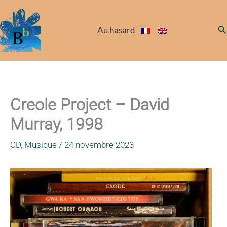
Aller
au
Re
Au hasard
contenu
Creole Project – David
Murray, 1998
CD
,
Musique
/
24 novembre 2023