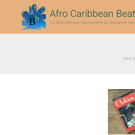
Aller
au
Afro Caribbean Bea
contenu
La discothèque incomplète du Bananier ble
Vous sa