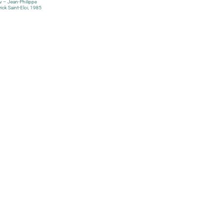
v – Jean-Philippe
ick Saint-Eloi, 1985