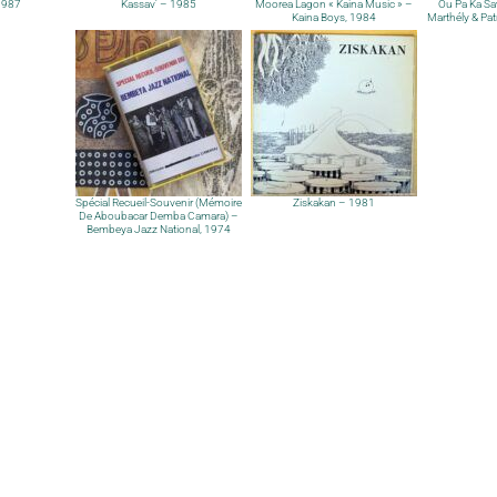
1987
Kassav’ – 1985
Moorea Lagon « Kaina Music » –
Ou Pa Ka Sa
Kaina Boys, 1984
Marthély & Patr
Spécial Recueil-Souvenir (Mémoire
Ziskakan – 1981
De Aboubacar Demba Camara) –
Bembeya Jazz National, 1974