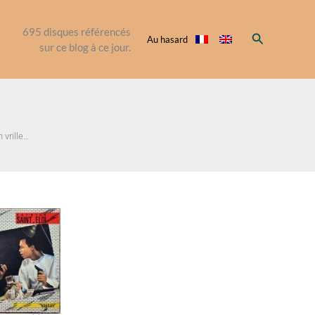
695
disques référencés
Rechercher
Au hasard
sur ce blog à ce jour.
 vrille…