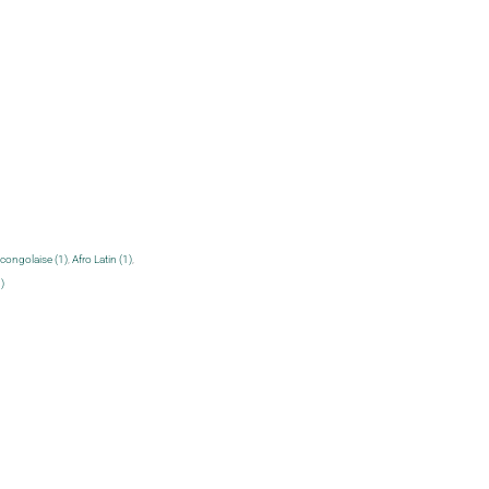
ongolaise (1)
,
Afro Latin (1)
,
)