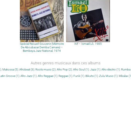
Spécial Recueil-Souvenir (Mémoire
Xiif – Ismaël Lô, 1985
De Aboubacar Demba Camara) –
Bembeya Jazz National, 1974
Autres genres musicaux dans ces albums
)
,
Makossa (5)
,
Afrobeat (3)
,
Roots music (2)
,
Afro Pop (2)
,
Afro Soul (1)
,
Jazz (1)
,
Afro électro (1)
,
Rumba c
Latin Groove (1)
,
Afro Jazz (1)
,
Afro Reggae (1)
,
Reggae (1)
,
Funk (1)
,
Bikutsi (1)
,
Zulu Music (1)
,
Mbalax (1