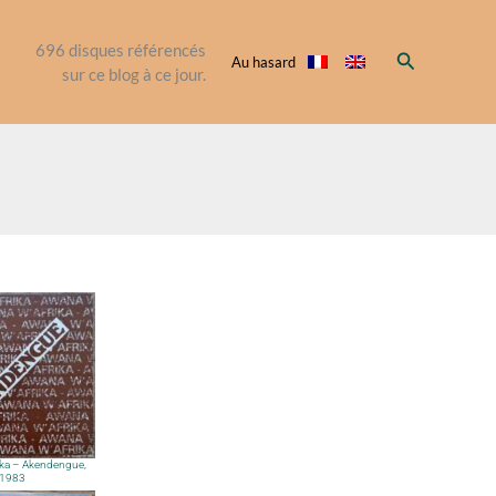
696
disques référencés
Rechercher
Au hasard
sur ce blog à ce jour.
ika – Akendengue,
1983