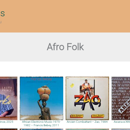
ts
u
Afro Folk
rince, 2025
African Electronic Music 1975-
Ancien Combattant – Zao, 1984
Awana w’Afr
1982 – Francis Bebey, 2011