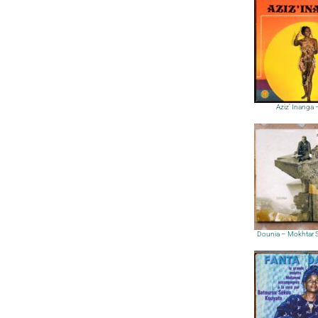
Aziz’ Inanga
Dounia – Mokhtar 