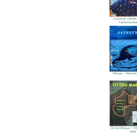
La grande vedette
Fanta Damba
Méngo – Akende
Où Va l’Afrique – Ot
1984