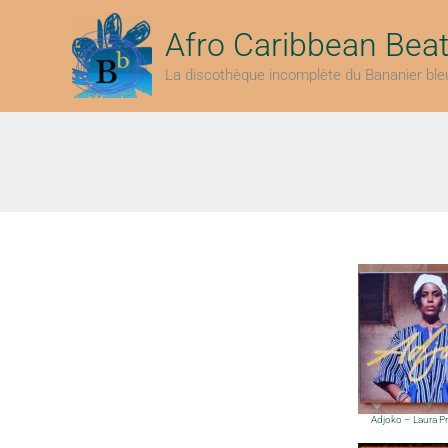
Aller
au
Afro Caribbean Bea
contenu
La discothèque incomplète du Bananier ble
Adjoko – Laura P