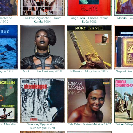
 malienne –
Live Paris-Ziguinchor – Touré
Longe Lasu – Charles Ewanjé-
Mando – Ak
, 1975
Kunda, 1984
Epée, 1983
ngue, 1980
Miziki – Dobet Gnahoré, 2018
N’Diarabi – Mory Kanté, 1982
Négro & Bea
tou Marcellin,
Owende / Oppression –
Pata Pata – Miriam Makeba, 1967
Soir Au Villa
Akendengue, 1978