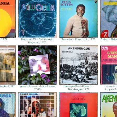
 – 1978
Bawobab 75 – Orchestre du
Besombe – Eboa Lottin, 1977
Didadi – Nah
Bawobab, 1975
Samba, 2005
Epassi n’Epassi – Julius Essoka,
Eseringila (Trait d’Union) –
L’épopée 
2008
Akendengue, 1978
Kouyate So