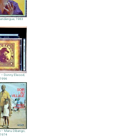
endengue, 1983
u – Donny Elwood,
1996
ge – Manu Dibango,
1974