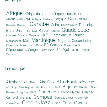
Afrique
Afrique du Sud
Amérique Centrale et Latine
Cameroun
Amérique du Nord
Antigua
Belgique
Barbade
Caraïbe
Cuba
Dominique
Canada
Côte d'Ivoire
Cap Vert
Guadeloupe
France
Etats-Unis
Gabon
Ghana
Haïti
Jamaïque
la Réunion
Guinée
Guyane
Guyana
Martinique
Nigeria
Océan Indien
Mali
Madagascar
RD Congo
Royaume Uni
Océan Pacifique
Porto Rico
Sénégal
République du Congo
Tahiti
Trinidad
Sainte Lucie
Vietnam
la musique
Afro Funk
Afrobeat
Afro Folk
Afro Jazz
Afro Disco
Biguine
Bikutsi
Afro Pop
Afro Reggae
Afro Rock
Afro Zouk
Blues
Cadence
Bèlè
Cadence-lypso
Calypso
Boléro
Boogaloo
Compas
Carnaval
Compas direct
Charanga
Creole Folk
Creole Jazz
Gwoka
Funk
Disco
Creole Funk