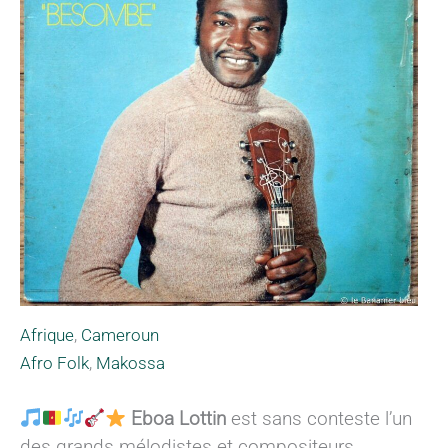
Afrique
,
Cameroun
Afro Folk
,
Makossa
Eboa Lottin
est sans conteste l’un
des grands mélodistes et compositeurs