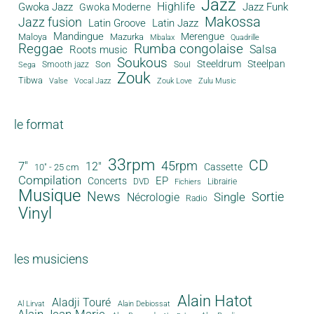
Jazz
Gwoka Jazz
Highlife
Jazz Funk
Gwoka Moderne
Makossa
Jazz fusion
Latin Groove
Latin Jazz
Mandingue
Merengue
Maloya
Mazurka
Mbalax
Quadrille
Reggae
Rumba congolaise
Salsa
Roots music
Soukous
Steeldrum
Steelpan
Son
Smooth jazz
Soul
Sega
Zouk
Tibwa
Valse
Vocal Jazz
Zouk Love
Zulu Music
le format
33rpm
CD
45rpm
7"
12"
Cassette
10" - 25 cm
Compilation
EP
Concerts
DVD
Librairie
Fichiers
Musique
News
Sortie
Single
Nécrologie
Radio
Vinyl
les musiciens
Alain Hatot
Aladji Touré
Al Lirvat
Alain Debiossat
Alain Jean-Marie