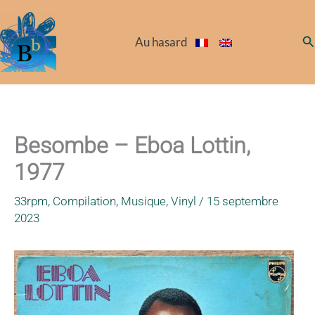
Aller
au
Re
Au hasard
contenu
Besombe – Eboa Lottin,
1977
33rpm
,
Compilation
,
Musique
,
Vinyl
/
15 septembre
2023