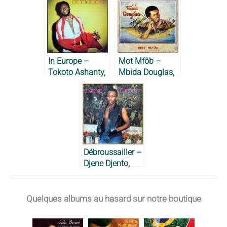
1982
In Europe –
Mot Mfôb –
Tokoto Ashanty,
Mbida Douglas,
1980
1981
Débroussailler –
Djene Djento,
1983
Quelques albums au hasard sur notre boutique