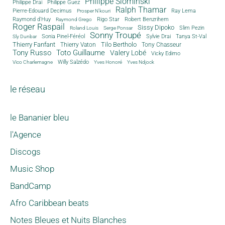
Philippe Slominski
Philippe Drai
Philippe Guez
Ralph Thamar
Pierre-Edouard Decimus
Ray Lema
Prosper N'kouri
Rigo Star
Raymond d'Huy
Robert Benzrihem
Raymond Grego
Roger Raspail
Sissy Dipoko
Slim Pezin
Roland Louis
Serge Ponsar
Sonny Troupé
Tanya St-Val
Sonia Pinel-Féréol
Sylvie Drai
Sly Dunbar
Thierry Fanfant
Tilo Bertholo
Thierry Vaton
Tony Chasseur
Tony Russo
Toto Guillaume
Valery Lobé
Vicky Edimo
Willy Salzédo
Vico Charlemagne
Yves Honoré
Yves Ndjock
le réseau
le Bananier bleu
l'Agence
Discogs
Music Shop
BandCamp
Afro Caribbean beats
Notes Bleues et Nuits Blanches