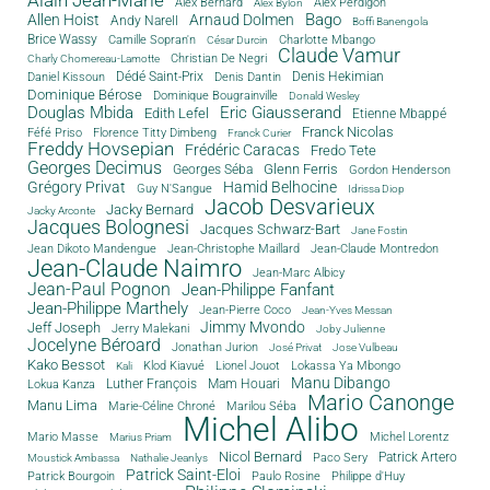
Alex Bernard
Alex Perdigon
Alex Bylon
Bago
Allen Hoist
Arnaud Dolmen
Andy Narell
Boffi Banengola
Brice Wassy
Camille Sopran'n
Charlotte Mbango
César Durcin
Claude Vamur
Christian De Negri
Charly Chomereau-Lamotte
Dédé Saint-Prix
Denis Dantin
Denis Hekimian
Daniel Kissoun
Dominique Bérose
Dominique Bougrainville
Donald Wesley
Douglas Mbida
Eric Giausserand
Edith Lefel
Etienne Mbappé
Franck Nicolas
Féfé Priso
Florence Titty Dimbeng
Franck Curier
Freddy Hovsepian
Frédéric Caracas
Fredo Tete
Georges Decimus
Glenn Ferris
Georges Séba
Gordon Henderson
Grégory Privat
Hamid Belhocine
Guy N'Sangue
Idrissa Diop
Jacob Desvarieux
Jacky Bernard
Jacky Arconte
Jacques Bolognesi
Jacques Schwarz-Bart
Jane Fostin
Jean Dikoto Mandengue
Jean-Christophe Maillard
Jean-Claude Montredon
Jean-Claude Naimro
Jean-Marc Albicy
Jean-Paul Pognon
Jean-Philippe Fanfant
Jean-Philippe Marthely
Jean-Pierre Coco
Jean-Yves Messan
Jimmy Mvondo
Jeff Joseph
Jerry Malekani
Joby Julienne
Jocelyne Béroard
Jonathan Jurion
José Privat
Jose Vulbeau
Kako Bessot
Klod Kiavué
Lionel Jouot
Lokassa Ya Mbongo
Kali
Manu Dibango
Luther François
Mam Houari
Lokua Kanza
Mario Canonge
Manu Lima
Marie-Céline Chroné
Marilou Séba
Michel Alibo
Michel Lorentz
Mario Masse
Marius Priam
Nicol Bernard
Paco Sery
Patrick Artero
Moustick Ambassa
Nathalie Jeanlys
Patrick Saint-Eloi
Patrick Bourgoin
Philippe d'Huy
Paulo Rosine