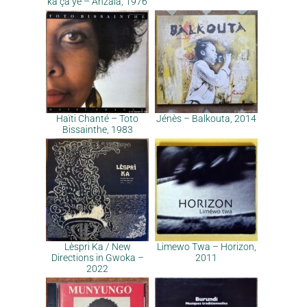
ka ça yé – Anzala, 1976
Haïti Chanté – Toto
Jénès – Balkouta, 2014
Bissainthe, 1983
Lèspri Ka / New
Limewo Twa – Horizon,
Directions in Gwoka –
2011
2022