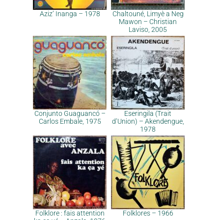
Aziz’ Inanga – 1978
Chaltouné, Limyè a Neg
Mawon – Christian
Laviso, 2005
Conjunto Guaguancó –
Eseringila (Trait
Carlos Embale, 1975
d’Union) – Akendengue,
1978
Folklore : fais attention
Folklores – 1966