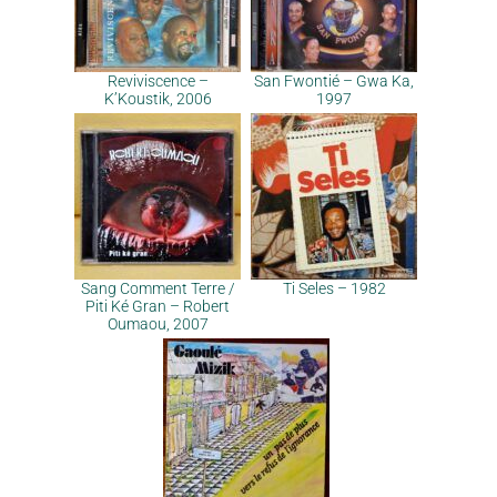
Reviviscence –
San Fwontié – Gwa Ka,
K’Koustik, 2006
1997
Sang Comment Terre /
Ti Seles – 1982
Piti Ké Gran – Robert
Oumaou, 2007