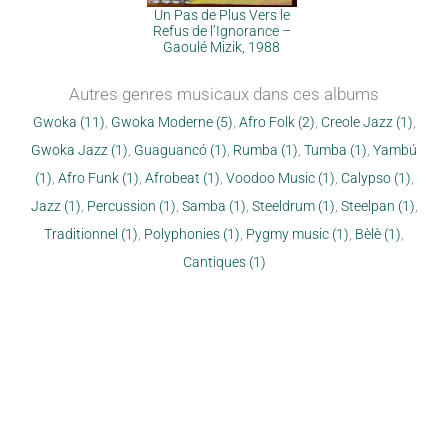
Un Pas de Plus Vers le
Refus de l’Ignorance –
Gaoulé Mizik, 1988
Autres genres musicaux dans ces albums
Gwoka (11)
,
Gwoka Moderne (5)
,
Afro Folk (2)
,
Creole Jazz (1)
,
Gwoka Jazz (1)
,
Guaguancó (1)
,
Rumba (1)
,
Tumba (1)
,
Yambú
(1)
,
Afro Funk (1)
,
Afrobeat (1)
,
Voodoo Music (1)
,
Calypso (1)
,
Jazz (1)
,
Percussion (1)
,
Samba (1)
,
Steeldrum (1)
,
Steelpan (1)
,
Traditionnel (1)
,
Polyphonies (1)
,
Pygmy music (1)
,
Bèlè (1)
,
Cantiques (1)