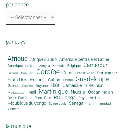
par année
par pays
Afrique
Afrique du Sud
Amérique Centrale et Latine
Cameroun
Amérique du Nord
Antigua
Belgique
Barbade
Caraïbe
Cuba
Dominique
Canada
Côte d'Ivoire
Cap Vert
Guadeloupe
France
Etats-Unis
Gabon
Ghana
Haïti
Jamaïque
la Réunion
Guinée
Guyane
Guyana
Martinique
Nigeria
Océan Indien
Mali
Madagascar
RD Congo
Royaume Uni
Océan Pacifique
Porto Rico
Sénégal
République du Congo
Tahiti
Trinidad
Sainte Lucie
Vietnam
la musique