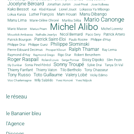
Jocelyne Béroard
Jonathan Jurion
José Privat
Jose Vulbeau
Kako Bessot
Klod Kiavué
Lionel Jouot
Lokassa Ya Mbongo
Kali
Manu Dibango
Luther François
Mam Houari
Lokua Kanza
Mario Canonge
Manu Lima
Marie-Céline Chroné
Marilou Séba
Michel Alibo
Michel Lorentz
Mario Masse
Marius Priam
Nicol Bernard
Paco Sery
Patrick Artero
Moustick Ambassa
Nathalie Jeanlys
Patrick Saint-Eloi
Patrick Bourgoin
Philippe d'Huy
Paulo Rosine
Philippe Slominski
Philippe Drai
Philippe Guez
Ralph Thamar
Pierre-Edouard Decimus
Ray Lema
Prosper N'kouri
Rigo Star
Raymond d'Huy
Robert Benzrihem
Raymond Grego
Roger Raspail
Sissy Dipoko
Slim Pezin
Roland Louis
Serge Ponsar
Sonny Troupé
Tanya St-Val
Sonia Pinel-Féréol
Sylvie Drai
Sly Dunbar
Thierry Fanfant
Tilo Bertholo
Thierry Vaton
Tony Chasseur
Tony Russo
Toto Guillaume
Valery Lobé
Vicky Edimo
Willy Salzédo
Vico Charlemagne
Yves Honoré
Yves Ndjock
le réseau
le Bananier bleu
l'Agence
Discogs