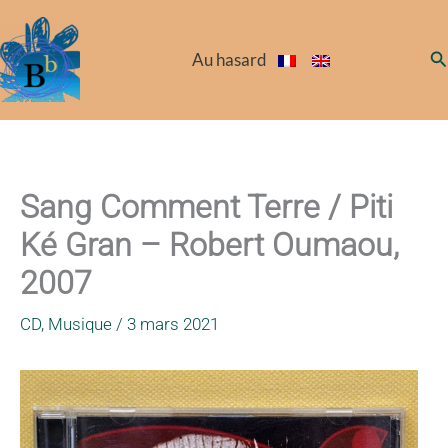
Aller
au
Re
Au hasard
contenu
Sang Comment Terre / Piti
Ké Gran – Robert Oumaou,
2007
CD
,
Musique
/
3 mars 2021