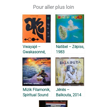
Pour aller plus loin
Vwayajé –
Natibel – Zépiss,
Gwakasonné,
1983
2019
Mizik Filamonik,
Jénès –
Spiritual Sound
Balkouta, 2014
– Luc-Hubert
Séjor, 1979