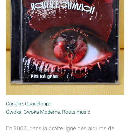
Caraïbe
,
Guadeloupe
Gwoka
,
Gwoka Moderne
,
Roots music
En 2007, dans la droite ligne des albums de