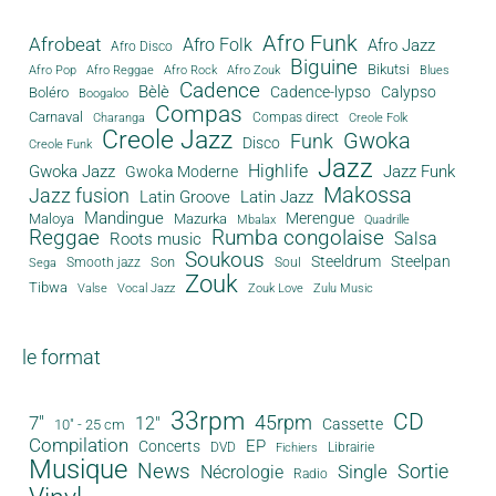
Afro Funk
Afrobeat
Afro Folk
Afro Jazz
Afro Disco
Biguine
Bikutsi
Afro Pop
Afro Reggae
Afro Rock
Afro Zouk
Blues
Cadence
Bèlè
Cadence-lypso
Calypso
Boléro
Boogaloo
Compas
Carnaval
Compas direct
Charanga
Creole Folk
Creole Jazz
Gwoka
Funk
Disco
Creole Funk
Jazz
Gwoka Jazz
Highlife
Jazz Funk
Gwoka Moderne
Makossa
Jazz fusion
Latin Groove
Latin Jazz
Mandingue
Merengue
Maloya
Mazurka
Mbalax
Quadrille
Reggae
Rumba congolaise
Salsa
Roots music
Soukous
Steeldrum
Steelpan
Son
Smooth jazz
Soul
Sega
Zouk
Tibwa
Valse
Vocal Jazz
Zouk Love
Zulu Music
le format
33rpm
CD
45rpm
7"
12"
Cassette
10" - 25 cm
Compilation
EP
Concerts
DVD
Librairie
Fichiers
Musique
News
Sortie
Single
Nécrologie
Radio