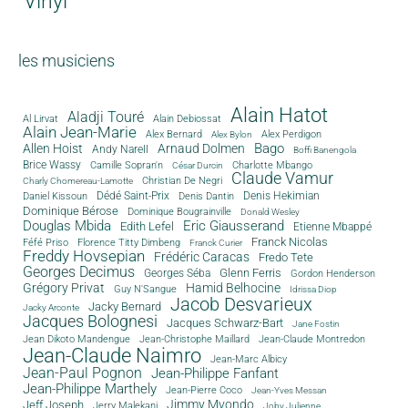
Vinyl
les musiciens
Alain Hatot
Aladji Touré
Al Lirvat
Alain Debiossat
Alain Jean-Marie
Alex Bernard
Alex Perdigon
Alex Bylon
Bago
Allen Hoist
Arnaud Dolmen
Andy Narell
Boffi Banengola
Brice Wassy
Camille Sopran'n
Charlotte Mbango
César Durcin
Claude Vamur
Christian De Negri
Charly Chomereau-Lamotte
Dédé Saint-Prix
Denis Dantin
Denis Hekimian
Daniel Kissoun
Dominique Bérose
Dominique Bougrainville
Donald Wesley
Douglas Mbida
Eric Giausserand
Edith Lefel
Etienne Mbappé
Franck Nicolas
Féfé Priso
Florence Titty Dimbeng
Franck Curier
Freddy Hovsepian
Frédéric Caracas
Fredo Tete
Georges Decimus
Glenn Ferris
Georges Séba
Gordon Henderson
Grégory Privat
Hamid Belhocine
Guy N'Sangue
Idrissa Diop
Jacob Desvarieux
Jacky Bernard
Jacky Arconte
Jacques Bolognesi
Jacques Schwarz-Bart
Jane Fostin
Jean Dikoto Mandengue
Jean-Christophe Maillard
Jean-Claude Montredon
Jean-Claude Naimro
Jean-Marc Albicy
Jean-Paul Pognon
Jean-Philippe Fanfant
Jean-Philippe Marthely
Jean-Pierre Coco
Jean-Yves Messan
Jimmy Mvondo
Jeff Joseph
Jerry Malekani
Joby Julienne