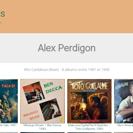
ts
u
Alex Perdigon
Afro Caribbean Beats : 8 albums entre 1981 et 1990
ie Tala, 1981
Mbango Muam – Ben Decca,
Makossa Digital/Paï ‘A Nyambe –
Mon Amie à
1983
Toto Guillaume, 1983