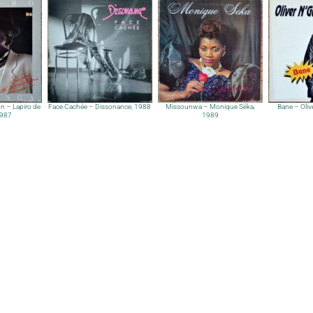
n – Lapiro de
Face Cachée – Dissonance, 1988
Missounwa – Monique Séka,
Bane – Oli
1987
1989