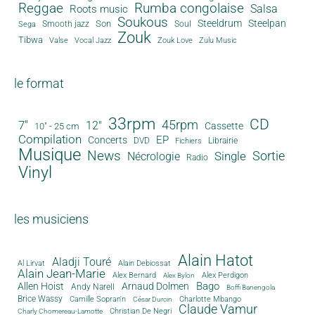
Reggae
Rumba congolaise
Salsa
Roots music
Soukous
Steeldrum
Steelpan
Son
Smooth jazz
Soul
Sega
Zouk
Tibwa
Valse
Vocal Jazz
Zouk Love
Zulu Music
le format
33rpm
CD
45rpm
7"
12"
Cassette
10" - 25 cm
Compilation
EP
Concerts
DVD
Librairie
Fichiers
Musique
News
Sortie
Single
Nécrologie
Radio
Vinyl
les musiciens
Alain Hatot
Aladji Touré
Al Lirvat
Alain Debiossat
Alain Jean-Marie
Alex Bernard
Alex Perdigon
Alex Bylon
Bago
Allen Hoist
Arnaud Dolmen
Andy Narell
Boffi Banengola
Brice Wassy
Camille Sopran'n
Charlotte Mbango
César Durcin
Claude Vamur
Christian De Negri
Charly Chomereau-Lamotte