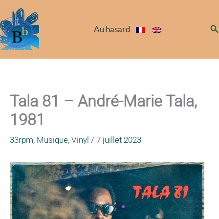
Aller
au
Re
Au hasard
contenu
Tala 81 – André-Marie Tala,
1981
33rpm
,
Musique
,
Vinyl
/
7 juillet 2023