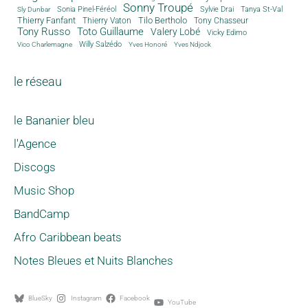
Sonny Troupé
Tanya St-Val
Sonia Pinel-Féréol
Sylvie Drai
Sly Dunbar
Thierry Fanfant
Tilo Bertholo
Thierry Vaton
Tony Chasseur
Tony Russo
Toto Guillaume
Valery Lobé
Vicky Edimo
Willy Salzédo
Vico Charlemagne
Yves Honoré
Yves Ndjock
le réseau
le Bananier bleu
l'Agence
Discogs
Music Shop
BandCamp
Afro Caribbean beats
Notes Bleues et Nuits Blanches
BlueSky
Instagram
Facebook
YouTube