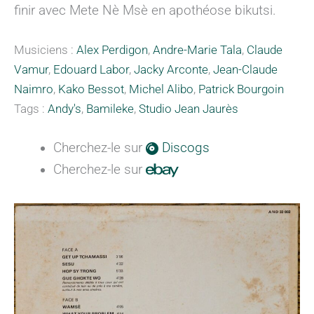
finir avec Mete Nè Msè en apothéose bikutsi.
Musiciens :
Alex Perdigon
,
Andre-Marie Tala
,
Claude
Vamur
,
Edouard Labor
,
Jacky Arconte
,
Jean-Claude
Naimro
,
Kako Bessot
,
Michel Alibo
,
Patrick Bourgoin
Tags :
Andy's
,
Bamileke
,
Studio Jean Jaurès
Cherchez-le sur
Discogs
Cherchez-le sur