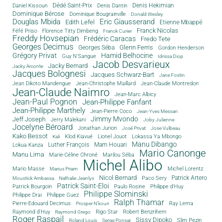
Dédé Saint-Prix
Denis Dantin
Denis Hekimian
Daniel Kissoun
Dominique Bérose
Dominique Bougrainville
Donald Wesley
Douglas Mbida
Eric Giausserand
Edith Lefel
Etienne Mbappé
Franck Nicolas
Féfé Priso
Florence Titty Dimbeng
Franck Curier
Freddy Hovsepian
Frédéric Caracas
Fredo Tete
Georges Decimus
Glenn Ferris
Georges Séba
Gordon Henderson
Grégory Privat
Hamid Belhocine
Guy N'Sangue
Idrissa Diop
Jacob Desvarieux
Jacky Bernard
Jacky Arconte
Jacques Bolognesi
Jacques Schwarz-Bart
Jane Fostin
Jean Dikoto Mandengue
Jean-Christophe Maillard
Jean-Claude Montredon
Jean-Claude Naimro
Jean-Marc Albicy
Jean-Paul Pognon
Jean-Philippe Fanfant
Jean-Philippe Marthely
Jean-Pierre Coco
Jean-Yves Messan
Jimmy Mvondo
Jeff Joseph
Jerry Malekani
Joby Julienne
Jocelyne Béroard
Jonathan Jurion
José Privat
Jose Vulbeau
Kako Bessot
Klod Kiavué
Lionel Jouot
Lokassa Ya Mbongo
Kali
Manu Dibango
Luther François
Mam Houari
Lokua Kanza
Mario Canonge
Manu Lima
Marie-Céline Chroné
Marilou Séba
Michel Alibo
Michel Lorentz
Mario Masse
Marius Priam
Nicol Bernard
Paco Sery
Patrick Artero
Moustick Ambassa
Nathalie Jeanlys
Patrick Saint-Eloi
Patrick Bourgoin
Philippe d'Huy
Paulo Rosine
Philippe Slominski
Philippe Drai
Philippe Guez
Ralph Thamar
Pierre-Edouard Decimus
Ray Lema
Prosper N'kouri
Rigo Star
Raymond d'Huy
Robert Benzrihem
Raymond Grego
Roger Raspail
Sissy Dipoko
Slim Pezin
Roland Louis
Serge Ponsar