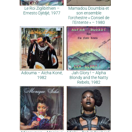
Le Roi Ziglibithien –
Mamadou Doumbia et
Ernesto Djédjé, 1977
son ensemble
l’orchestre « Conseil de
l’Entente » – 1980
Adouma – Aïcha Koné,
Jah Glory ! – Alpha
1982
Blondy and the Natty
Rebels, 1982