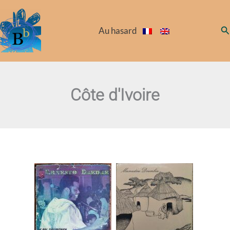
Aller
au
Re
Au hasard
contenu
Côte d'Ivoire