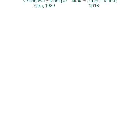
Missounwa – Monique
Miziki – Dobet Gnahoré,
Séka, 1989
2018
Pourquoi & contact
Au hasard