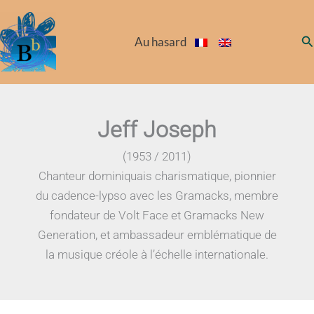
Aller
au
Re
Au hasard
contenu
Jeff Joseph
(1953 / 2011)
Chanteur dominiquais charismatique, pionnier
du cadence-lypso avec les Gramacks, membre
fondateur de Volt Face et Gramacks New
Generation, et ambassadeur emblématique de
la musique créole à l’échelle internationale.