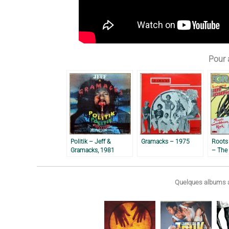
Pour a
Politik – Jeff &
Gramacks – 1975
Roots
Gramacks, 1981
– The 
Jeff 
Quelques albums a