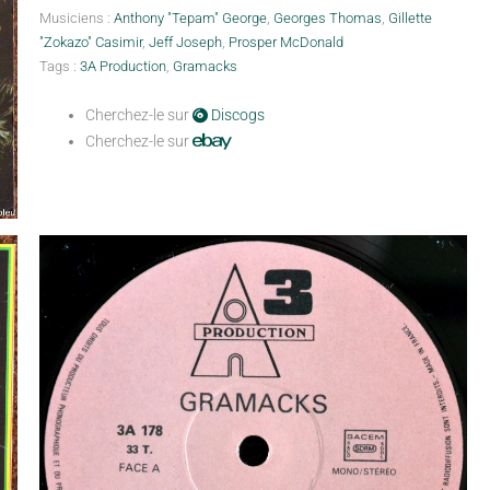
Musiciens :
Anthony "Tepam" George
,
Georges Thomas
,
Gillette
"Zokazo" Casimir
,
Jeff Joseph
,
Prosper McDonald
Tags :
3A Production
,
Gramacks
Cherchez-le sur
Discogs
Cherchez-le sur