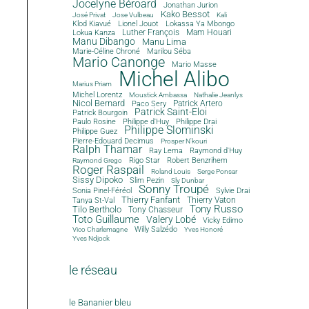
Jocelyne Béroard
Jonathan Jurion
Kako Bessot
José Privat
Jose Vulbeau
Kali
Klod Kiavué
Lionel Jouot
Lokassa Ya Mbongo
Luther François
Mam Houari
Lokua Kanza
Manu Dibango
Manu Lima
Marie-Céline Chroné
Marilou Séba
Mario Canonge
Mario Masse
Michel Alibo
Marius Priam
Michel Lorentz
Moustick Ambassa
Nathalie Jeanlys
Nicol Bernard
Paco Sery
Patrick Artero
Patrick Saint-Eloi
Patrick Bourgoin
Philippe d'Huy
Philippe Drai
Paulo Rosine
Philippe Slominski
Philippe Guez
Pierre-Edouard Decimus
Prosper N'kouri
Ralph Thamar
Ray Lema
Raymond d'Huy
Rigo Star
Robert Benzrihem
Raymond Grego
Roger Raspail
Roland Louis
Serge Ponsar
Sissy Dipoko
Slim Pezin
Sly Dunbar
Sonny Troupé
Sonia Pinel-Féréol
Sylvie Drai
Thierry Fanfant
Tanya St-Val
Thierry Vaton
Tony Russo
Tilo Bertholo
Tony Chasseur
Toto Guillaume
Valery Lobé
Vicky Edimo
Willy Salzédo
Vico Charlemagne
Yves Honoré
Yves Ndjock
le réseau
le Bananier bleu