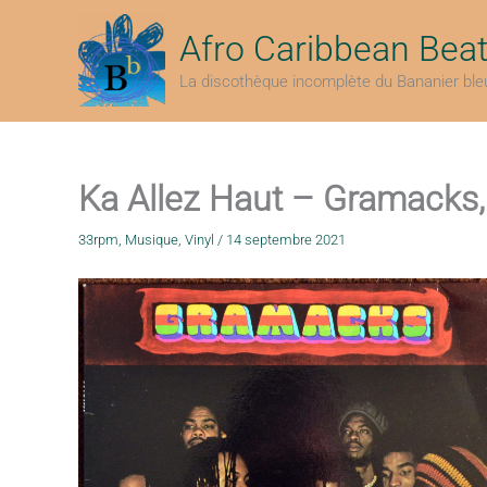
Aller
au
Afro Caribbean Bea
contenu
La discothèque incomplète du Bananier ble
Ka Allez Haut – Gramacks
33rpm
,
Musique
,
Vinyl
/
14 septembre 2021