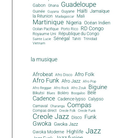
Guadeloupe
Gabon
Ghana
Haïti
Jamaïque
Guinée
Guyane
Guyana
la Réunion
Mali
Madagascar
Martinique
Nigeria
Océan Indien
RD Congo
Océan Pacifique
Porto Rico
République du Congo
Royaume Uni
Sénégal
Tahiti
Trinidad
Sainte Lucie
Vietnam
la musique
Afrobeat
Afro Folk
Afro Disco
Afro Funk
Afro Jazz
Afro Pop
Biguine
Afro Reggae
Afro Rock
Afro Zouk
Bèlè
Bikutsi
Boléro
Blues
Boogaloo
Cadence
Cadence-lypso
Calypso
Compas
Carnaval
Charanga
Compas direct
Creole Folk
Creole Funk
Creole Jazz
Funk
Disco
Gwoka
Gwoka Jazz
Jazz
Highlife
Gwoka Moderne
Jazz fusion