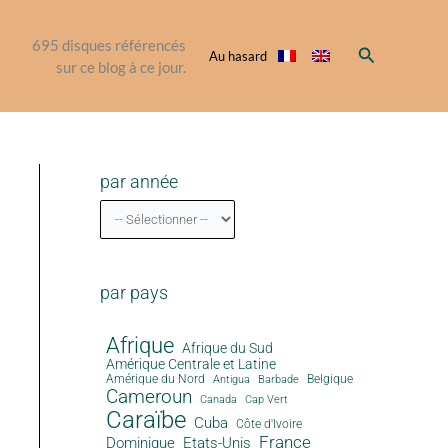
695
disques référencés
Rechercher
Au hasard
sur ce blog à ce jour.
par année
par pays
Afrique
Afrique du Sud
Amérique Centrale et Latine
Amérique du Nord
Antigua
Belgique
Barbade
Cameroun
Canada
Cap Vert
Caraïbe
Cuba
Côte d'Ivoire
France
Dominique
Etats-Unis