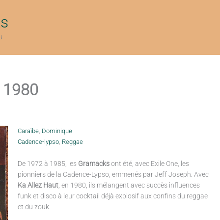
ts
u
, 1980
Caraïbe
,
Dominique
Cadence-lypso
,
Reggae
De 1972 à 1985, les
Gramacks
ont été, avec Exile One, les
pionniers de la Cadence-Lypso, emmenés par Jeff Joseph. Avec
Ka Allez Haut
, en 1980, ils mélangent avec succès influences
funk et disco à leur cocktail déjà explosif aux confins du reggae
et du zouk.