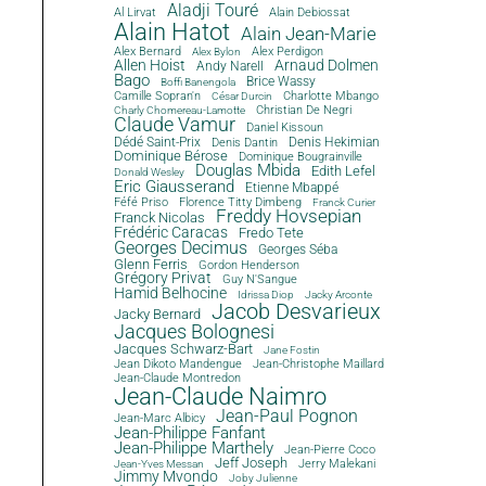
Aladji Touré
Al Lirvat
Alain Debiossat
Alain Hatot
Alain Jean-Marie
Alex Bernard
Alex Perdigon
Alex Bylon
Allen Hoist
Arnaud Dolmen
Andy Narell
Bago
Brice Wassy
Boffi Banengola
Camille Sopran'n
Charlotte Mbango
César Durcin
Christian De Negri
Charly Chomereau-Lamotte
Claude Vamur
Daniel Kissoun
Dédé Saint-Prix
Denis Dantin
Denis Hekimian
Dominique Bérose
Dominique Bougrainville
Douglas Mbida
Edith Lefel
Donald Wesley
Eric Giausserand
Etienne Mbappé
Féfé Priso
Florence Titty Dimbeng
Franck Curier
Freddy Hovsepian
Franck Nicolas
Frédéric Caracas
Fredo Tete
Georges Decimus
Georges Séba
Glenn Ferris
Gordon Henderson
Grégory Privat
Guy N'Sangue
Hamid Belhocine
Idrissa Diop
Jacky Arconte
Jacob Desvarieux
Jacky Bernard
Jacques Bolognesi
Jacques Schwarz-Bart
Jane Fostin
Jean Dikoto Mandengue
Jean-Christophe Maillard
Jean-Claude Montredon
Jean-Claude Naimro
Jean-Paul Pognon
Jean-Marc Albicy
Jean-Philippe Fanfant
Jean-Philippe Marthely
Jean-Pierre Coco
Jeff Joseph
Jerry Malekani
Jean-Yves Messan
Jimmy Mvondo
Joby Julienne