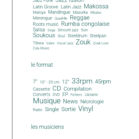
Jazz Funk
Makossa
Latin Groove
Latin Jazz
Mandingue
Maloya
Mazurka
Mbalax
Reggae
Merengue
Quadrille
Rumba congolaise
Roots music
Salsa
Son
Smooth jazz
Sega
Soukous
Steeldrum
Steelpan
Soul
Zouk
Tibwa
Valse
Vocal Jazz
Zouk Love
Zulu Music
le format
33rpm
45rpm
7"
12"
10" - 25 cm
CD
Compilation
Cassette
EP
Concerts
DVD
Librairie
Fichiers
Musique
News
Nécrologie
Vinyl
Sortie
Single
Radio
les musiciens