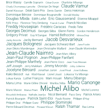
Brice Wassy
Camille Sopran'n
Charlotte Mbango
César Durcin
Claude Vamur
Christian De Negri
Charly Chomereau-Lamotte
Dédé Saint-Prix
Denis Dantin
Denis Hekimian
Daniel Kissoun
Dominique Bérose
Dominique Bougrainville
Donald Wesley
Douglas Mbida
Eric Giausserand
Edith Lefel
Etienne Mbappé
Franck Nicolas
Féfé Priso
Florence Titty Dimbeng
Franck Curier
Freddy Hovsepian
Frédéric Caracas
Fredo Tete
Georges Decimus
Glenn Ferris
Georges Séba
Gordon Henderson
Grégory Privat
Hamid Belhocine
Guy N'Sangue
Idrissa Diop
Jacob Desvarieux
Jacky Bernard
Jacky Arconte
Jacques Bolognesi
Jacques Schwarz-Bart
Jane Fostin
Jean Dikoto Mandengue
Jean-Christophe Maillard
Jean-Claude Montredon
Jean-Claude Naimro
Jean-Marc Albicy
Jean-Paul Pognon
Jean-Philippe Fanfant
Jean-Philippe Marthely
Jean-Pierre Coco
Jean-Yves Messan
Jimmy Mvondo
Jeff Joseph
Jerry Malekani
Joby Julienne
Jocelyne Béroard
Jonathan Jurion
José Privat
Jose Vulbeau
Kako Bessot
Klod Kiavué
Lionel Jouot
Lokassa Ya Mbongo
Kali
Manu Dibango
Luther François
Mam Houari
Lokua Kanza
Mario Canonge
Manu Lima
Marie-Céline Chroné
Marilou Séba
Michel Alibo
Michel Lorentz
Mario Masse
Marius Priam
Nicol Bernard
Paco Sery
Patrick Artero
Moustick Ambassa
Nathalie Jeanlys
Patrick Saint-Eloi
Patrick Bourgoin
Philippe d'Huy
Paulo Rosine
Philippe Slominski
Philippe Drai
Philippe Guez
Ralph Thamar
Pierre-Edouard Decimus
Ray Lema
Prosper N'kouri