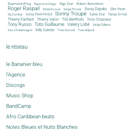
Rigo Star
Raymond d'Huy
Robert Benzrihem
Raymond Grego
Roger Raspail
Sissy Dipoko
Slim Pezin
Roland Louis
Serge Ponsar
Sonny Troupé
Tanya St-Val
Sonia Pinel-Féréol
Sylvie Drai
Sly Dunbar
Thierry Fanfant
Tilo Bertholo
Thierry Vaton
Tony Chasseur
Tony Russo
Toto Guillaume
Valery Lobé
Vicky Edimo
Willy Salzédo
Vico Charlemagne
Yves Honoré
Yves Ndjock
le réseau
le Bananier bleu
l'Agence
Discogs
Music Shop
BandCamp
Afro Caribbean beats
Notes Bleues et Nuits Blanches