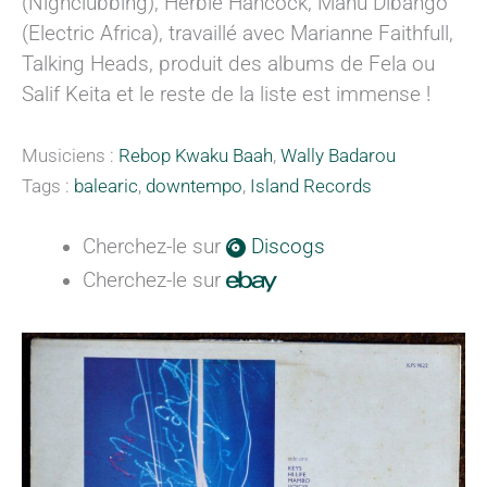
(Nighclubbing), Herbie Hancock, Manu Dibango
(Electric Africa), travaillé avec Marianne Faithfull,
Talking Heads, produit des albums de Fela ou
Salif Keita et le reste de la liste est immense !
Musiciens :
Rebop Kwaku Baah
,
Wally Badarou
Tags :
balearic
,
downtempo
,
Island Records
Cherchez-le sur
Discogs
Cherchez-le sur