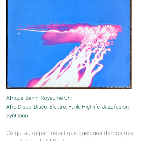
Afrique
,
Bénin
,
Royaume Uni
Afro Disco
,
Disco
,
Electro
,
Funk
,
Highlife
,
Jazz fusion
,
Synthpop
Ce qui au départ n’était que quelques démos des