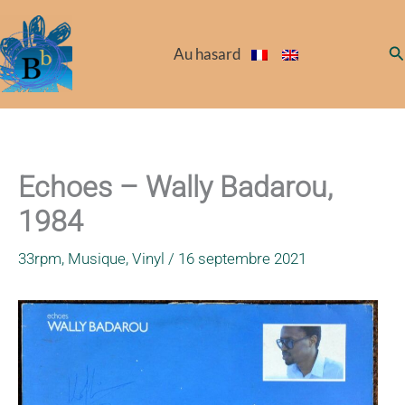
Aller
au
Re
Au hasard
contenu
Echoes – Wally Badarou,
1984
33rpm
,
Musique
,
Vinyl
/
16 septembre 2021