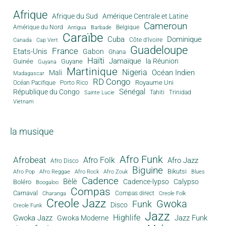
Afrique
Afrique du Sud
Amérique Centrale et Latine
Cameroun
Amérique du Nord
Antigua
Belgique
Barbade
Caraïbe
Cuba
Dominique
Canada
Côte d'Ivoire
Cap Vert
Guadeloupe
France
Etats-Unis
Gabon
Ghana
Haïti
Jamaïque
la Réunion
Guinée
Guyane
Guyana
Martinique
Nigeria
Océan Indien
Mali
Madagascar
RD Congo
Royaume Uni
Océan Pacifique
Porto Rico
Sénégal
République du Congo
Tahiti
Trinidad
Sainte Lucie
Vietnam
la musique
Afro Funk
Afrobeat
Afro Folk
Afro Jazz
Afro Disco
Biguine
Bikutsi
Afro Pop
Afro Reggae
Afro Rock
Afro Zouk
Blues
Cadence
Bèlè
Cadence-lypso
Calypso
Boléro
Boogaloo
Compas
Carnaval
Compas direct
Charanga
Creole Folk
Creole Jazz
Gwoka
Funk
Disco
Creole Funk
Jazz
Gwoka Jazz
Highlife
Jazz Funk
Gwoka Moderne