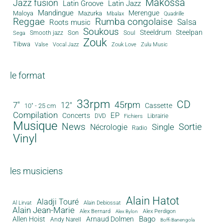
Makossa
Jazz fusion
Latin Groove
Latin Jazz
Mandingue
Merengue
Maloya
Mazurka
Mbalax
Quadrille
Reggae
Rumba congolaise
Salsa
Roots music
Soukous
Steeldrum
Steelpan
Son
Smooth jazz
Soul
Sega
Zouk
Tibwa
Valse
Vocal Jazz
Zouk Love
Zulu Music
le format
33rpm
CD
45rpm
7"
12"
Cassette
10" - 25 cm
Compilation
EP
Concerts
DVD
Librairie
Fichiers
Musique
News
Sortie
Single
Nécrologie
Radio
Vinyl
les musiciens
Alain Hatot
Aladji Touré
Al Lirvat
Alain Debiossat
Alain Jean-Marie
Alex Bernard
Alex Perdigon
Alex Bylon
Bago
Allen Hoist
Arnaud Dolmen
Andy Narell
Boffi Banengola