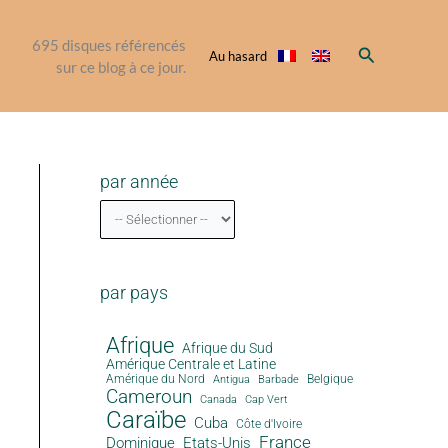
695
disques référencés
Rechercher
Au hasard
sur ce blog à ce jour.
par année
par pays
Afrique
Afrique du Sud
Amérique Centrale et Latine
Amérique du Nord
Antigua
Belgique
Barbade
Cameroun
Canada
Cap Vert
Caraïbe
Cuba
Côte d'Ivoire
France
Dominique
Etats-Unis