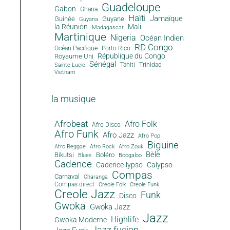
Guadeloupe
Gabon
Ghana
Haïti
Jamaïque
Guinée
Guyane
Guyana
la Réunion
Mali
Madagascar
Martinique
Nigeria
Océan Indien
RD Congo
Océan Pacifique
Porto Rico
République du Congo
Royaume Uni
Sénégal
Tahiti
Trinidad
Sainte Lucie
Vietnam
la musique
Afrobeat
Afro Folk
Afro Disco
Afro Funk
Afro Jazz
Afro Pop
Biguine
Afro Reggae
Afro Rock
Afro Zouk
Bèlè
Bikutsi
Boléro
Blues
Boogaloo
Cadence
Cadence-lypso
Calypso
Compas
Carnaval
Charanga
Compas direct
Creole Folk
Creole Funk
Creole Jazz
Funk
Disco
Gwoka
Gwoka Jazz
Jazz
Highlife
Gwoka Moderne
Jazz fusion