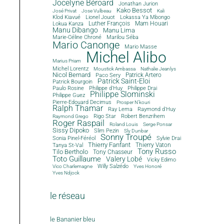
Jocelyne Béroard
Jonathan Jurion
Kako Bessot
José Privat
Jose Vulbeau
Kali
Klod Kiavué
Lionel Jouot
Lokassa Ya Mbongo
Luther François
Mam Houari
Lokua Kanza
Manu Dibango
Manu Lima
Marie-Céline Chroné
Marilou Séba
Mario Canonge
Mario Masse
Michel Alibo
Marius Priam
Michel Lorentz
Moustick Ambassa
Nathalie Jeanlys
Nicol Bernard
Paco Sery
Patrick Artero
Patrick Saint-Eloi
Patrick Bourgoin
Philippe d'Huy
Philippe Drai
Paulo Rosine
Philippe Slominski
Philippe Guez
Pierre-Edouard Decimus
Prosper N'kouri
Ralph Thamar
Ray Lema
Raymond d'Huy
Rigo Star
Robert Benzrihem
Raymond Grego
Roger Raspail
Roland Louis
Serge Ponsar
Sissy Dipoko
Slim Pezin
Sly Dunbar
Sonny Troupé
Sonia Pinel-Féréol
Sylvie Drai
Thierry Fanfant
Tanya St-Val
Thierry Vaton
Tony Russo
Tilo Bertholo
Tony Chasseur
Toto Guillaume
Valery Lobé
Vicky Edimo
Willy Salzédo
Vico Charlemagne
Yves Honoré
Yves Ndjock
le réseau
le Bananier bleu