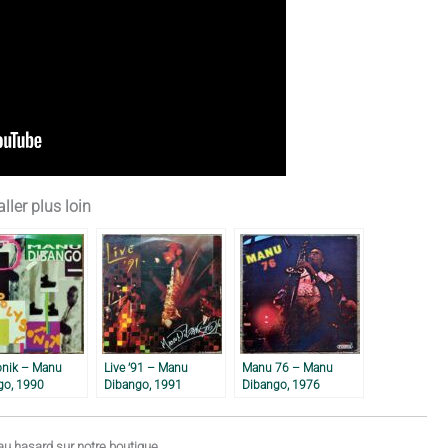
ller plus loin
onik – Manu
Live ’91 – Manu
Manu 76 – Manu
go, 1990
Dibango, 1991
Dibango, 1976
u hasard sur notre boutique