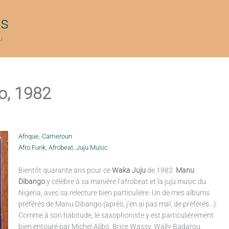
ts
u
o, 1982
Afrique
,
Cameroun
Afro Funk
,
Afrobeat
,
Juju Music
Bientôt quarante ans pour ce
Waka Juju
de 1982.
Manu
Dibango
y célèbre à sa manière l’afrobeat et la juju music du
Nigeria, avec sa relecture bien particulière. Un de mes albums
préférés de Manu Dibango (après, j’en ai pas mal, de préférés…).
Comme à son habitude, le saxophoniste y est particulièrement
bien entouré par Michel Alibo, Brice Wassy, Wally Badarou,