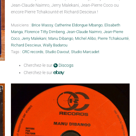
Jean-Claude Naimro, Jerry Malekani, Jean-Pierre Coco ou
encore Pierre Tchakounté et Richard Descieux !
Musiciens :
Brice Wassy
,
Catherine Eldongue Mbango
,
Elisabeth
Manga
,
Florence Titty Dimbeng
,
Jean-Claude Naimro
,
Jean-Pierre
Coco
,
Jerry Malekani
,
Manu Dibango
,
Michel Alibo
,
Pierre Tchakounté
,
Richard Descieux
,
Wally Badarou
Tags :
CRC records
,
Studio Davout
,
Studio Marcadet
Cherchez-le sur
Discogs
Cherchez-le sur