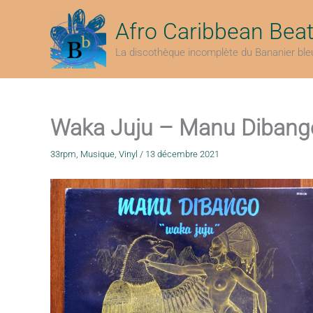
Aller
au
Afro Caribbean Bea
contenu
La discothèque incomplète du Bananier ble
Waka Juju – Manu Dibang
33rpm
,
Musique
,
Vinyl
/
13 décembre 2021