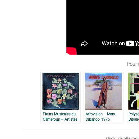
Pour a
Fleurs Musicales du
Afrovision – Manu
Polys
Cameroun – Artistes
Dibango, 1976
Diban
Divers, 1982
Quelques albums a