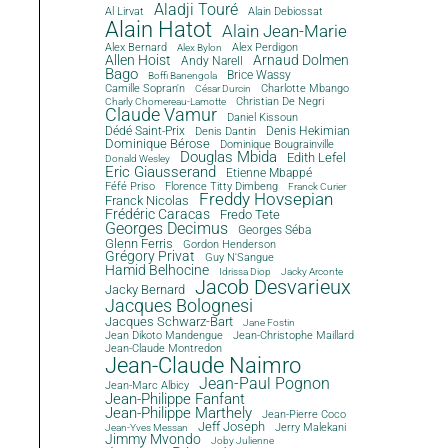
Aladji Touré
Al Lirvat
Alain Debiossat
Alain Hatot
Alain Jean-Marie
Alex Bernard
Alex Perdigon
Alex Bylon
Allen Hoist
Arnaud Dolmen
Andy Narell
Bago
Brice Wassy
Boffi Banengola
Camille Sopran'n
Charlotte Mbango
César Durcin
Christian De Negri
Charly Chomereau-Lamotte
Claude Vamur
Daniel Kissoun
Dédé Saint-Prix
Denis Dantin
Denis Hekimian
Dominique Bérose
Dominique Bougrainville
Douglas Mbida
Edith Lefel
Donald Wesley
Eric Giausserand
Etienne Mbappé
Féfé Priso
Florence Titty Dimbeng
Franck Curier
Freddy Hovsepian
Franck Nicolas
Frédéric Caracas
Fredo Tete
Georges Decimus
Georges Séba
Glenn Ferris
Gordon Henderson
Grégory Privat
Guy N'Sangue
Hamid Belhocine
Idrissa Diop
Jacky Arconte
Jacob Desvarieux
Jacky Bernard
Jacques Bolognesi
Jacques Schwarz-Bart
Jane Fostin
Jean Dikoto Mandengue
Jean-Christophe Maillard
Jean-Claude Montredon
Jean-Claude Naimro
Jean-Paul Pognon
Jean-Marc Albicy
Jean-Philippe Fanfant
Jean-Philippe Marthely
Jean-Pierre Coco
Jeff Joseph
Jerry Malekani
Jean-Yves Messan
Jimmy Mvondo
Joby Julienne