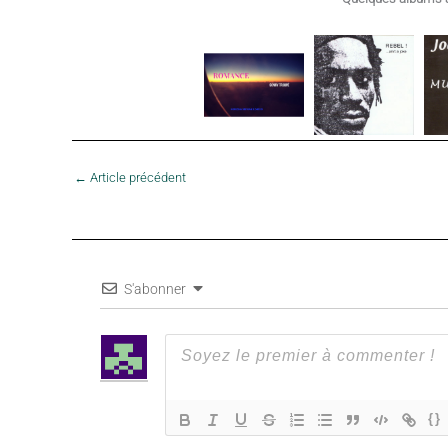
←
Article précédent
S'abonner
{}