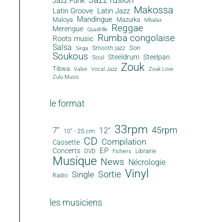
Jazz Funk
Makossa
Latin Groove
Latin Jazz
Mandingue
Maloya
Mazurka
Mbalax
Reggae
Merengue
Quadrille
Rumba congolaise
Roots music
Salsa
Son
Smooth jazz
Sega
Soukous
Steeldrum
Steelpan
Soul
Zouk
Tibwa
Valse
Vocal Jazz
Zouk Love
Zulu Music
le format
33rpm
45rpm
7"
12"
10" - 25 cm
CD
Compilation
Cassette
EP
Concerts
DVD
Librairie
Fichiers
Musique
News
Nécrologie
Vinyl
Sortie
Single
Radio
les musiciens