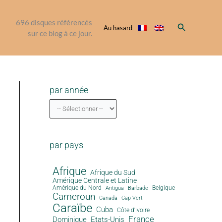
696
disques référencés
Rechercher
Au hasard
sur ce blog à ce jour.
par année
par pays
Afrique
Afrique du Sud
Amérique Centrale et Latine
Amérique du Nord
Antigua
Belgique
Barbade
Cameroun
Canada
Cap Vert
Caraïbe
Cuba
Côte d'Ivoire
France
Dominique
Etats-Unis