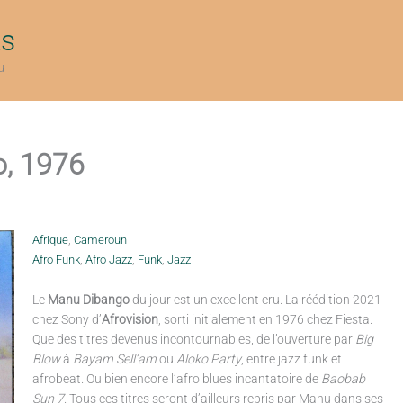
ts
u
o, 1976
Afrique
,
Cameroun
Afro Funk
,
Afro Jazz
,
Funk
,
Jazz
Le
Manu Dibango
du jour est un excellent cru. La réédition 2021
chez Sony d’
Afrovision
, sorti initialement en 1976 chez Fiesta.
Que des titres devenus incontournables, de l’ouverture par
Big
Blow
à
Bayam Sell’am
ou
Aloko Party
, entre jazz funk et
afrobeat. Ou bien encore l’afro blues incantatoire de
Baobab
Sun 7
. Tous ces titres seront d’ailleurs repris par Manu dans ses