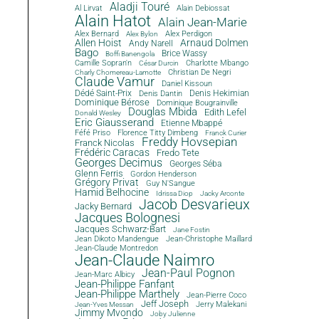
Aladji Touré
Al Lirvat
Alain Debiossat
Alain Hatot
Alain Jean-Marie
Alex Bernard
Alex Perdigon
Alex Bylon
Allen Hoist
Arnaud Dolmen
Andy Narell
Bago
Brice Wassy
Boffi Banengola
Camille Sopran'n
Charlotte Mbango
César Durcin
Christian De Negri
Charly Chomereau-Lamotte
Claude Vamur
Daniel Kissoun
Dédé Saint-Prix
Denis Dantin
Denis Hekimian
Dominique Bérose
Dominique Bougrainville
Douglas Mbida
Edith Lefel
Donald Wesley
Eric Giausserand
Etienne Mbappé
Féfé Priso
Florence Titty Dimbeng
Franck Curier
Freddy Hovsepian
Franck Nicolas
Frédéric Caracas
Fredo Tete
Georges Decimus
Georges Séba
Glenn Ferris
Gordon Henderson
Grégory Privat
Guy N'Sangue
Hamid Belhocine
Idrissa Diop
Jacky Arconte
Jacob Desvarieux
Jacky Bernard
Jacques Bolognesi
Jacques Schwarz-Bart
Jane Fostin
Jean Dikoto Mandengue
Jean-Christophe Maillard
Jean-Claude Montredon
Jean-Claude Naimro
Jean-Paul Pognon
Jean-Marc Albicy
Jean-Philippe Fanfant
Jean-Philippe Marthely
Jean-Pierre Coco
Jeff Joseph
Jerry Malekani
Jean-Yves Messan
Jimmy Mvondo
Joby Julienne