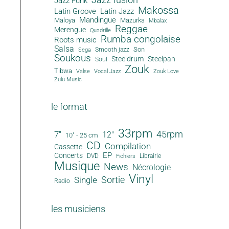
Jazz Funk
Makossa
Latin Groove
Latin Jazz
Mandingue
Maloya
Mazurka
Mbalax
Reggae
Merengue
Quadrille
Rumba congolaise
Roots music
Salsa
Son
Smooth jazz
Sega
Soukous
Steeldrum
Steelpan
Soul
Zouk
Tibwa
Valse
Vocal Jazz
Zouk Love
Zulu Music
le format
33rpm
45rpm
7"
12"
10" - 25 cm
CD
Compilation
Cassette
EP
Concerts
DVD
Librairie
Fichiers
Musique
News
Nécrologie
Vinyl
Sortie
Single
Radio
les musiciens