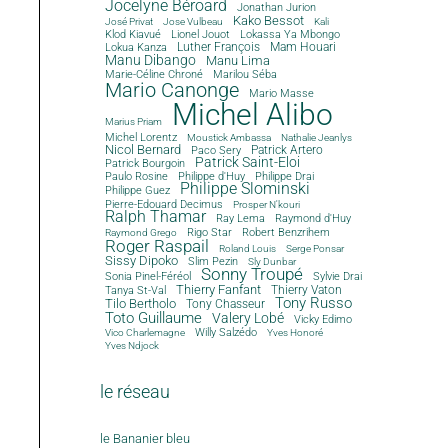
Jocelyne Béroard
Jonathan Jurion
Kako Bessot
José Privat
Jose Vulbeau
Kali
Klod Kiavué
Lionel Jouot
Lokassa Ya Mbongo
Luther François
Mam Houari
Lokua Kanza
Manu Dibango
Manu Lima
Marie-Céline Chroné
Marilou Séba
Mario Canonge
Mario Masse
Michel Alibo
Marius Priam
Michel Lorentz
Moustick Ambassa
Nathalie Jeanlys
Nicol Bernard
Paco Sery
Patrick Artero
Patrick Saint-Eloi
Patrick Bourgoin
Philippe d'Huy
Philippe Drai
Paulo Rosine
Philippe Slominski
Philippe Guez
Pierre-Edouard Decimus
Prosper N'kouri
Ralph Thamar
Ray Lema
Raymond d'Huy
Rigo Star
Robert Benzrihem
Raymond Grego
Roger Raspail
Roland Louis
Serge Ponsar
Sissy Dipoko
Slim Pezin
Sly Dunbar
Sonny Troupé
Sonia Pinel-Féréol
Sylvie Drai
Thierry Fanfant
Tanya St-Val
Thierry Vaton
Tony Russo
Tilo Bertholo
Tony Chasseur
Toto Guillaume
Valery Lobé
Vicky Edimo
Willy Salzédo
Vico Charlemagne
Yves Honoré
Yves Ndjock
le réseau
le Bananier bleu