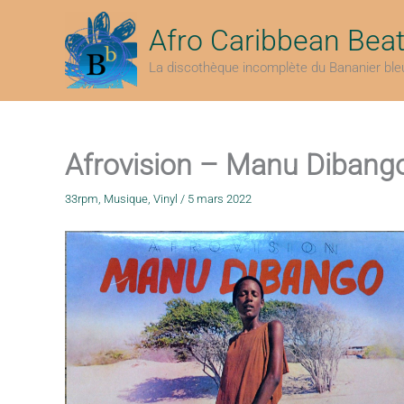
Aller
au
Afro Caribbean Bea
contenu
La discothèque incomplète du Bananier ble
Afrovision – Manu Dibang
33rpm
,
Musique
,
Vinyl
/
5 mars 2022