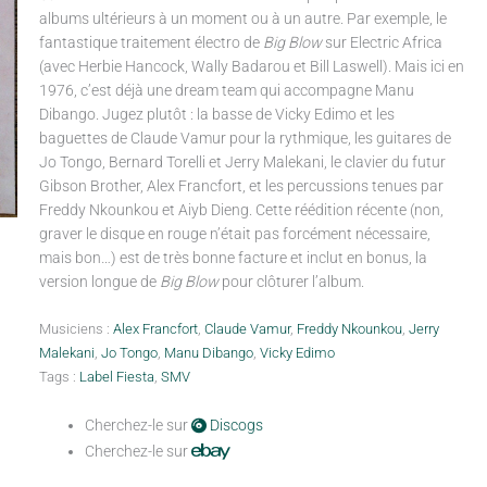
albums ultérieurs à un moment ou à un autre. Par exemple, le
fantastique traitement électro de
Big Blow
sur Electric Africa
(avec Herbie Hancock, Wally Badarou et Bill Laswell). Mais ici en
1976, c’est déjà une dream team qui accompagne Manu
Dibango. Jugez plutôt : la basse de Vicky Edimo et les
baguettes de Claude Vamur pour la rythmique, les guitares de
Jo Tongo, Bernard Torelli et Jerry Malekani, le clavier du futur
Gibson Brother, Alex Francfort, et les percussions tenues par
Freddy Nkounkou et Aiyb Dieng. Cette réédition récente (non,
graver le disque en rouge n’était pas forcément nécessaire,
mais bon…) est de très bonne facture et inclut en bonus, la
version longue de
Big Blow
pour clôturer l’album.
Musiciens :
Alex Francfort
,
Claude Vamur
,
Freddy Nkounkou
,
Jerry
Malekani
,
Jo Tongo
,
Manu Dibango
,
Vicky Edimo
Tags :
Label Fiesta
,
SMV
Cherchez-le sur
Discogs
Cherchez-le sur