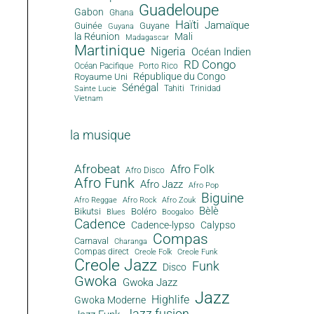
Guadeloupe
Gabon
Ghana
Haïti
Jamaïque
Guinée
Guyane
Guyana
la Réunion
Mali
Madagascar
Martinique
Nigeria
Océan Indien
RD Congo
Océan Pacifique
Porto Rico
République du Congo
Royaume Uni
Sénégal
Tahiti
Trinidad
Sainte Lucie
Vietnam
la musique
Afrobeat
Afro Folk
Afro Disco
Afro Funk
Afro Jazz
Afro Pop
Biguine
Afro Reggae
Afro Rock
Afro Zouk
Bèlè
Bikutsi
Boléro
Blues
Boogaloo
Cadence
Cadence-lypso
Calypso
Compas
Carnaval
Charanga
Compas direct
Creole Folk
Creole Funk
Creole Jazz
Funk
Disco
Gwoka
Gwoka Jazz
Jazz
Highlife
Gwoka Moderne
Jazz fusion