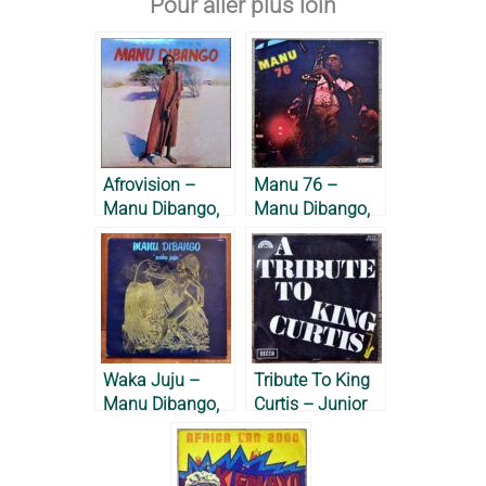
Pour aller plus loin
Afrovision –
Manu 76 –
Manu Dibango,
Manu Dibango,
1976
1976
Waka Juju –
Tribute To King
Manu Dibango,
Curtis – Junior
1982
Dibbs & Society,
1971