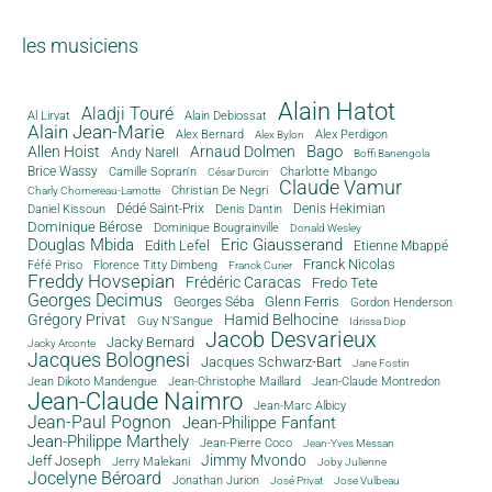
les musiciens
Alain Hatot
Aladji Touré
Al Lirvat
Alain Debiossat
Alain Jean-Marie
Alex Bernard
Alex Perdigon
Alex Bylon
Bago
Allen Hoist
Arnaud Dolmen
Andy Narell
Boffi Banengola
Brice Wassy
Camille Sopran'n
Charlotte Mbango
César Durcin
Claude Vamur
Christian De Negri
Charly Chomereau-Lamotte
Dédé Saint-Prix
Denis Dantin
Denis Hekimian
Daniel Kissoun
Dominique Bérose
Dominique Bougrainville
Donald Wesley
Douglas Mbida
Eric Giausserand
Edith Lefel
Etienne Mbappé
Franck Nicolas
Féfé Priso
Florence Titty Dimbeng
Franck Curier
Freddy Hovsepian
Frédéric Caracas
Fredo Tete
Georges Decimus
Glenn Ferris
Georges Séba
Gordon Henderson
Grégory Privat
Hamid Belhocine
Guy N'Sangue
Idrissa Diop
Jacob Desvarieux
Jacky Bernard
Jacky Arconte
Jacques Bolognesi
Jacques Schwarz-Bart
Jane Fostin
Jean Dikoto Mandengue
Jean-Christophe Maillard
Jean-Claude Montredon
Jean-Claude Naimro
Jean-Marc Albicy
Jean-Paul Pognon
Jean-Philippe Fanfant
Jean-Philippe Marthely
Jean-Pierre Coco
Jean-Yves Messan
Jimmy Mvondo
Jeff Joseph
Jerry Malekani
Joby Julienne
Jocelyne Béroard
Jonathan Jurion
José Privat
Jose Vulbeau