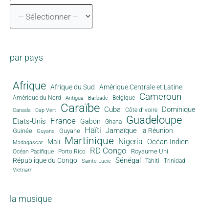
par pays
Afrique
Afrique du Sud
Amérique Centrale et Latine
Cameroun
Amérique du Nord
Antigua
Belgique
Barbade
Caraïbe
Cuba
Dominique
Canada
Côte d'Ivoire
Cap Vert
Guadeloupe
France
Etats-Unis
Gabon
Ghana
Haïti
Jamaïque
la Réunion
Guinée
Guyane
Guyana
Martinique
Nigeria
Océan Indien
Mali
Madagascar
RD Congo
Royaume Uni
Océan Pacifique
Porto Rico
Sénégal
République du Congo
Tahiti
Trinidad
Sainte Lucie
Vietnam
la musique