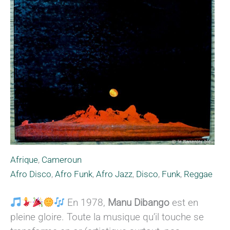
Afrique
,
Cameroun
Afro Disco
,
Afro Funk
,
Afro Jazz
,
Disco
,
Funk
,
Reggae
En 1978,
Manu Dibango
est en
pleine gloire. Toute la musique qu’il touche se