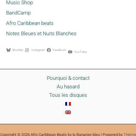
Music Shop
BandCamp
Afro Caribbean beats
Notes Bleues et Nuits Blanches
BlueSky
Instagram
Facebook
YouTube
Pourquoi & contact
Au hasard
Tous les disques
Copyright © 2026 Afro Caribbean Beats by le Bananier bleu | Powered by
Thème