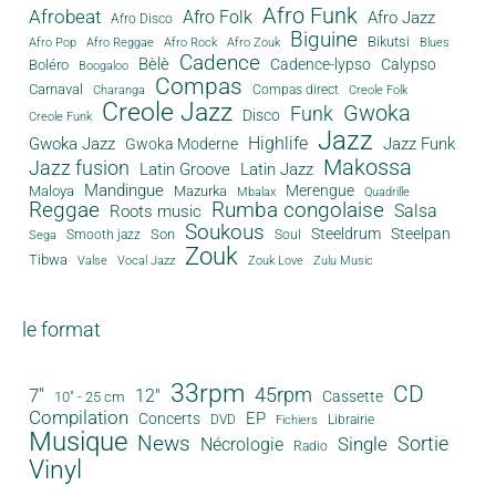
Afro Funk
Afrobeat
Afro Folk
Afro Jazz
Afro Disco
Biguine
Bikutsi
Afro Pop
Afro Reggae
Afro Rock
Afro Zouk
Blues
Cadence
Bèlè
Cadence-lypso
Calypso
Boléro
Boogaloo
Compas
Carnaval
Compas direct
Charanga
Creole Folk
Creole Jazz
Gwoka
Funk
Disco
Creole Funk
Jazz
Gwoka Jazz
Highlife
Jazz Funk
Gwoka Moderne
Makossa
Jazz fusion
Latin Groove
Latin Jazz
Mandingue
Merengue
Maloya
Mazurka
Mbalax
Quadrille
Reggae
Rumba congolaise
Salsa
Roots music
Soukous
Steeldrum
Steelpan
Son
Smooth jazz
Soul
Sega
Zouk
Tibwa
Valse
Vocal Jazz
Zouk Love
Zulu Music
le format
33rpm
CD
45rpm
7"
12"
Cassette
10" - 25 cm
Compilation
EP
Concerts
DVD
Librairie
Fichiers
Musique
News
Sortie
Single
Nécrologie
Radio
Vinyl