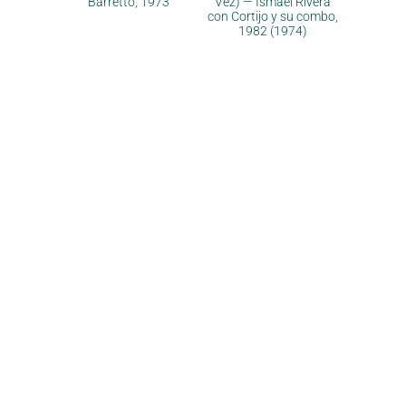
Barretto, 1973
Vez) — Ismael Rivera
con Cortijo y su combo,
1982 (1974)
Pourquoi & contact