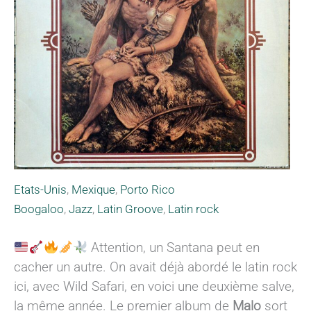
Etats-Unis
,
Mexique
,
Porto Rico
Boogaloo
,
Jazz
,
Latin Groove
,
Latin rock
Attention, un Santana peut en
cacher un autre. On avait déjà abordé le latin rock
ici, avec Wild Safari, en voici une deuxième salve,
la même année. Le premier album de
Malo
sort