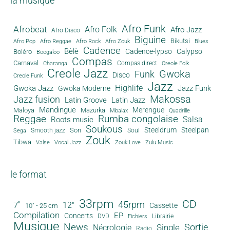
la musique
Afro Funk
Afrobeat
Afro Folk
Afro Jazz
Afro Disco
Biguine
Bikutsi
Afro Pop
Afro Reggae
Afro Rock
Afro Zouk
Blues
Cadence
Bèlè
Cadence-lypso
Calypso
Boléro
Boogaloo
Compas
Carnaval
Compas direct
Charanga
Creole Folk
Creole Jazz
Gwoka
Funk
Disco
Creole Funk
Jazz
Gwoka Jazz
Highlife
Jazz Funk
Gwoka Moderne
Makossa
Jazz fusion
Latin Groove
Latin Jazz
Mandingue
Merengue
Maloya
Mazurka
Mbalax
Quadrille
Reggae
Rumba congolaise
Salsa
Roots music
Soukous
Steeldrum
Steelpan
Son
Smooth jazz
Soul
Sega
Zouk
Tibwa
Valse
Vocal Jazz
Zouk Love
Zulu Music
le format
33rpm
CD
45rpm
7"
12"
Cassette
10" - 25 cm
Compilation
EP
Concerts
DVD
Librairie
Fichiers
Musique
News
Sortie
Single
Nécrologie
Radio