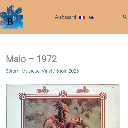
Aller
au
Re
Au hasard
contenu
Malo – 1972
33rpm
,
Musique
,
Vinyl
/
6 juin 2025