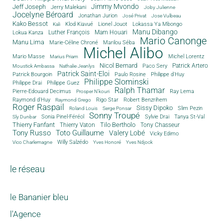
Jimmy Mvondo
Jeff Joseph
Jerry Malekani
Joby Julienne
Jocelyne Béroard
Jonathan Jurion
José Privat
Jose Vulbeau
Kako Bessot
Klod Kiavué
Lionel Jouot
Lokassa Ya Mbongo
Kali
Manu Dibango
Luther François
Mam Houari
Lokua Kanza
Mario Canonge
Manu Lima
Marie-Céline Chroné
Marilou Séba
Michel Alibo
Michel Lorentz
Mario Masse
Marius Priam
Nicol Bernard
Paco Sery
Patrick Artero
Moustick Ambassa
Nathalie Jeanlys
Patrick Saint-Eloi
Patrick Bourgoin
Philippe d'Huy
Paulo Rosine
Philippe Slominski
Philippe Drai
Philippe Guez
Ralph Thamar
Pierre-Edouard Decimus
Ray Lema
Prosper N'kouri
Rigo Star
Raymond d'Huy
Robert Benzrihem
Raymond Grego
Roger Raspail
Sissy Dipoko
Slim Pezin
Roland Louis
Serge Ponsar
Sonny Troupé
Tanya St-Val
Sonia Pinel-Féréol
Sylvie Drai
Sly Dunbar
Thierry Fanfant
Tilo Bertholo
Thierry Vaton
Tony Chasseur
Tony Russo
Toto Guillaume
Valery Lobé
Vicky Edimo
Willy Salzédo
Vico Charlemagne
Yves Honoré
Yves Ndjock
le réseau
le Bananier bleu
l'Agence