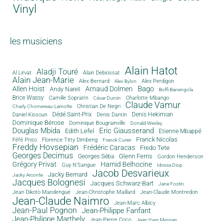
Vinyl
les musiciens
Alain Hatot
Aladji Touré
Al Lirvat
Alain Debiossat
Alain Jean-Marie
Alex Bernard
Alex Perdigon
Alex Bylon
Bago
Allen Hoist
Arnaud Dolmen
Andy Narell
Boffi Banengola
Brice Wassy
Camille Sopran'n
Charlotte Mbango
César Durcin
Claude Vamur
Christian De Negri
Charly Chomereau-Lamotte
Dédé Saint-Prix
Denis Dantin
Denis Hekimian
Daniel Kissoun
Dominique Bérose
Dominique Bougrainville
Donald Wesley
Douglas Mbida
Eric Giausserand
Edith Lefel
Etienne Mbappé
Franck Nicolas
Féfé Priso
Florence Titty Dimbeng
Franck Curier
Freddy Hovsepian
Frédéric Caracas
Fredo Tete
Georges Decimus
Glenn Ferris
Georges Séba
Gordon Henderson
Grégory Privat
Hamid Belhocine
Guy N'Sangue
Idrissa Diop
Jacob Desvarieux
Jacky Bernard
Jacky Arconte
Jacques Bolognesi
Jacques Schwarz-Bart
Jane Fostin
Jean Dikoto Mandengue
Jean-Christophe Maillard
Jean-Claude Montredon
Jean-Claude Naimro
Jean-Marc Albicy
Jean-Paul Pognon
Jean-Philippe Fanfant
Jean-Philippe Marthely
Jean-Pierre Coco
Jean-Yves Messan