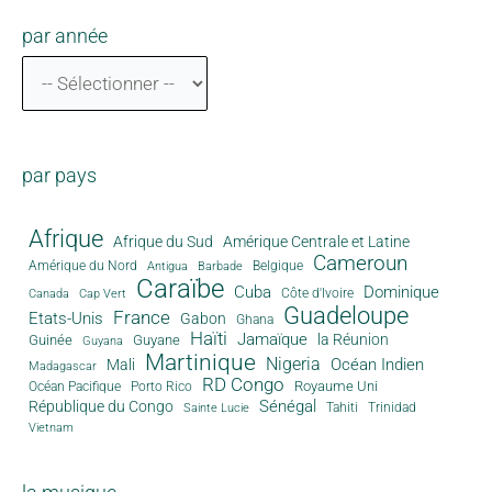
par année
par pays
Afrique
Afrique du Sud
Amérique Centrale et Latine
Cameroun
Amérique du Nord
Antigua
Belgique
Barbade
Caraïbe
Cuba
Dominique
Canada
Côte d'Ivoire
Cap Vert
Guadeloupe
France
Etats-Unis
Gabon
Ghana
Haïti
Jamaïque
la Réunion
Guinée
Guyane
Guyana
Martinique
Nigeria
Océan Indien
Mali
Madagascar
RD Congo
Royaume Uni
Océan Pacifique
Porto Rico
Sénégal
République du Congo
Tahiti
Trinidad
Sainte Lucie
Vietnam