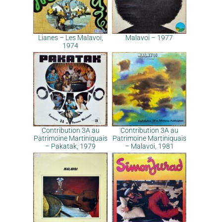
Lianes – Les Malavoi,
Malavoi – 1977
1974
Contribution 3A au
Contribution 3A au
Patrimoine Martiniquais
Patrimoine Martiniquais
– Pakatak, 1979
– Malavoi, 1981