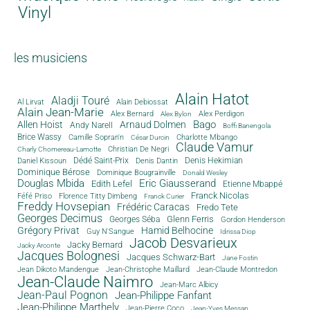
Vinyl
les musiciens
Alain Hatot
Aladji Touré
Al Lirvat
Alain Debiossat
Alain Jean-Marie
Alex Bernard
Alex Perdigon
Alex Bylon
Bago
Allen Hoist
Arnaud Dolmen
Andy Narell
Boffi Banengola
Brice Wassy
Camille Sopran'n
Charlotte Mbango
César Durcin
Claude Vamur
Christian De Negri
Charly Chomereau-Lamotte
Dédé Saint-Prix
Denis Dantin
Denis Hekimian
Daniel Kissoun
Dominique Bérose
Dominique Bougrainville
Donald Wesley
Douglas Mbida
Eric Giausserand
Edith Lefel
Etienne Mbappé
Franck Nicolas
Féfé Priso
Florence Titty Dimbeng
Franck Curier
Freddy Hovsepian
Frédéric Caracas
Fredo Tete
Georges Decimus
Glenn Ferris
Georges Séba
Gordon Henderson
Grégory Privat
Hamid Belhocine
Guy N'Sangue
Idrissa Diop
Jacob Desvarieux
Jacky Bernard
Jacky Arconte
Jacques Bolognesi
Jacques Schwarz-Bart
Jane Fostin
Jean Dikoto Mandengue
Jean-Christophe Maillard
Jean-Claude Montredon
Jean-Claude Naimro
Jean-Marc Albicy
Jean-Paul Pognon
Jean-Philippe Fanfant
Jean-Philippe Marthely
Jean-Pierre Coco
Jean-Yves Messan