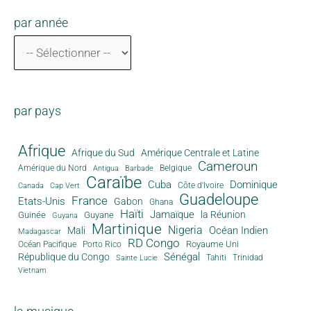
par année
par pays
Afrique
Afrique du Sud
Amérique Centrale et Latine
Cameroun
Amérique du Nord
Antigua
Belgique
Barbade
Caraïbe
Cuba
Dominique
Canada
Côte d'Ivoire
Cap Vert
Guadeloupe
France
Etats-Unis
Gabon
Ghana
Haïti
Jamaïque
la Réunion
Guinée
Guyane
Guyana
Martinique
Nigeria
Océan Indien
Mali
Madagascar
RD Congo
Royaume Uni
Océan Pacifique
Porto Rico
Sénégal
République du Congo
Tahiti
Trinidad
Sainte Lucie
Vietnam