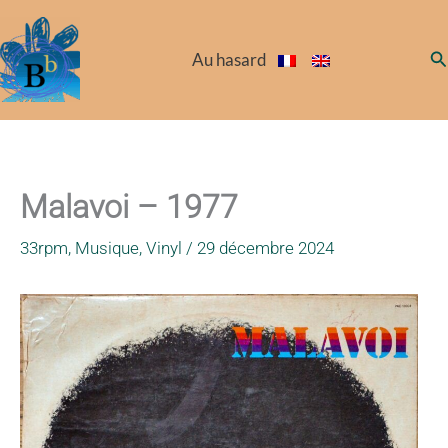
Aller
au
Re
Au hasard
contenu
Malavoi – 1977
33rpm
,
Musique
,
Vinyl
/
29 décembre 2024