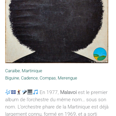
Caraïbe
,
Martinique
Biguine
,
Cadence
,
Compas
,
Merengue
En 1977,
Malavoi
est le premier
album de l’orchestre du même nom… sous son
nom. L’orchestre phare de la Martinique est déjà
largement connu, formé en 1969, et a sorti