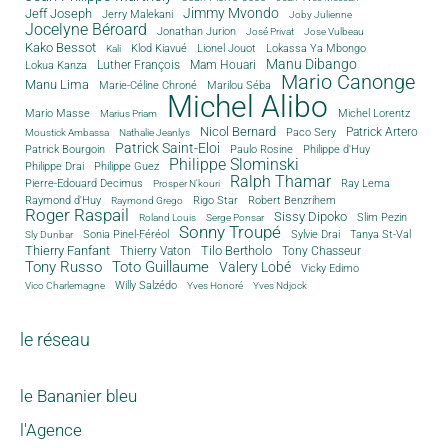
Jimmy Mvondo
Jeff Joseph
Jerry Malekani
Joby Julienne
Jocelyne Béroard
Jonathan Jurion
José Privat
Jose Vulbeau
Kako Bessot
Klod Kiavué
Lionel Jouot
Lokassa Ya Mbongo
Kali
Manu Dibango
Luther François
Mam Houari
Lokua Kanza
Mario Canonge
Manu Lima
Marie-Céline Chroné
Marilou Séba
Michel Alibo
Michel Lorentz
Mario Masse
Marius Priam
Nicol Bernard
Paco Sery
Patrick Artero
Moustick Ambassa
Nathalie Jeanlys
Patrick Saint-Eloi
Patrick Bourgoin
Philippe d'Huy
Paulo Rosine
Philippe Slominski
Philippe Drai
Philippe Guez
Ralph Thamar
Pierre-Edouard Decimus
Ray Lema
Prosper N'kouri
Rigo Star
Raymond d'Huy
Robert Benzrihem
Raymond Grego
Roger Raspail
Sissy Dipoko
Slim Pezin
Roland Louis
Serge Ponsar
Sonny Troupé
Tanya St-Val
Sonia Pinel-Féréol
Sylvie Drai
Sly Dunbar
Thierry Fanfant
Tilo Bertholo
Thierry Vaton
Tony Chasseur
Tony Russo
Toto Guillaume
Valery Lobé
Vicky Edimo
Willy Salzédo
Vico Charlemagne
Yves Honoré
Yves Ndjock
le réseau
le Bananier bleu
l'Agence