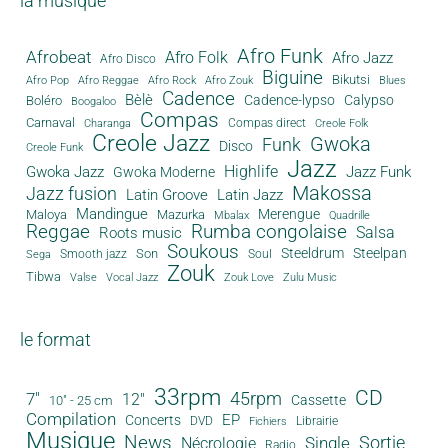
la musique
Afro Funk
Afrobeat
Afro Folk
Afro Jazz
Afro Disco
Biguine
Bikutsi
Afro Pop
Afro Reggae
Afro Rock
Afro Zouk
Blues
Cadence
Bèlè
Cadence-lypso
Calypso
Boléro
Boogaloo
Compas
Carnaval
Compas direct
Charanga
Creole Folk
Creole Jazz
Gwoka
Funk
Disco
Creole Funk
Jazz
Gwoka Jazz
Highlife
Jazz Funk
Gwoka Moderne
Makossa
Jazz fusion
Latin Groove
Latin Jazz
Mandingue
Merengue
Maloya
Mazurka
Mbalax
Quadrille
Reggae
Rumba congolaise
Salsa
Roots music
Soukous
Steeldrum
Steelpan
Son
Smooth jazz
Soul
Sega
Zouk
Tibwa
Valse
Vocal Jazz
Zouk Love
Zulu Music
le format
33rpm
CD
45rpm
7"
12"
Cassette
10" - 25 cm
Compilation
EP
Concerts
DVD
Librairie
Fichiers
Musique
News
Sortie
Single
Nécrologie
Radio