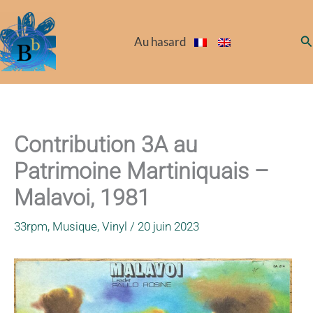
Aller
au
Re
Au hasard
contenu
Contribution 3A au
Patrimoine Martiniquais –
Malavoi, 1981
33rpm
,
Musique
,
Vinyl
/
20 juin 2023