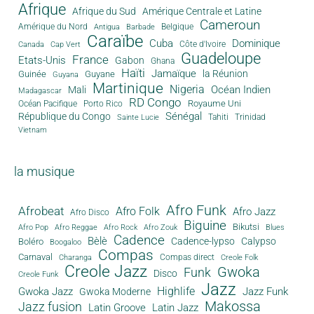
Afrique
Afrique du Sud
Amérique Centrale et Latine
Cameroun
Amérique du Nord
Antigua
Belgique
Barbade
Caraïbe
Cuba
Dominique
Canada
Côte d'Ivoire
Cap Vert
Guadeloupe
France
Etats-Unis
Gabon
Ghana
Haïti
Jamaïque
la Réunion
Guinée
Guyane
Guyana
Martinique
Nigeria
Océan Indien
Mali
Madagascar
RD Congo
Royaume Uni
Océan Pacifique
Porto Rico
Sénégal
République du Congo
Tahiti
Trinidad
Sainte Lucie
Vietnam
la musique
Afro Funk
Afrobeat
Afro Folk
Afro Jazz
Afro Disco
Biguine
Bikutsi
Afro Pop
Afro Reggae
Afro Rock
Afro Zouk
Blues
Cadence
Bèlè
Cadence-lypso
Calypso
Boléro
Boogaloo
Compas
Carnaval
Compas direct
Charanga
Creole Folk
Creole Jazz
Gwoka
Funk
Disco
Creole Funk
Jazz
Gwoka Jazz
Highlife
Jazz Funk
Gwoka Moderne
Makossa
Jazz fusion
Latin Groove
Latin Jazz