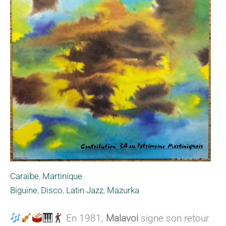
Caraïbe
,
Martinique
Biguine
,
Disco
,
Latin Jazz
,
Mazurka
En 1981,
Malavoi
signe son retour