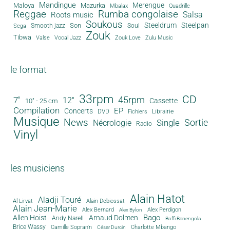
Mandingue
Merengue
Maloya
Mazurka
Mbalax
Quadrille
Reggae
Rumba congolaise
Salsa
Roots music
Soukous
Steeldrum
Steelpan
Son
Smooth jazz
Soul
Sega
Zouk
Tibwa
Valse
Vocal Jazz
Zouk Love
Zulu Music
le format
33rpm
CD
45rpm
7"
12"
Cassette
10" - 25 cm
Compilation
EP
Concerts
DVD
Librairie
Fichiers
Musique
News
Sortie
Single
Nécrologie
Radio
Vinyl
les musiciens
Alain Hatot
Aladji Touré
Al Lirvat
Alain Debiossat
Alain Jean-Marie
Alex Bernard
Alex Perdigon
Alex Bylon
Bago
Allen Hoist
Arnaud Dolmen
Andy Narell
Boffi Banengola
Brice Wassy
Camille Sopran'n
Charlotte Mbango
César Durcin