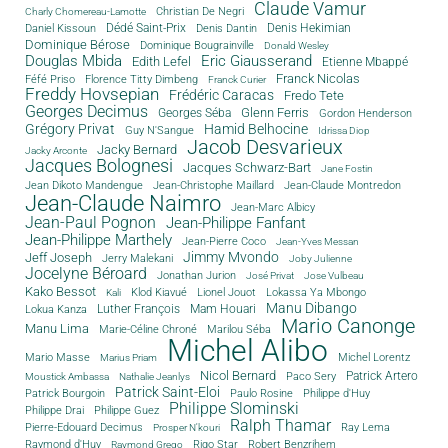
Claude Vamur
Christian De Negri
Charly Chomereau-Lamotte
Dédé Saint-Prix
Denis Dantin
Denis Hekimian
Daniel Kissoun
Dominique Bérose
Dominique Bougrainville
Donald Wesley
Douglas Mbida
Eric Giausserand
Edith Lefel
Etienne Mbappé
Franck Nicolas
Féfé Priso
Florence Titty Dimbeng
Franck Curier
Freddy Hovsepian
Frédéric Caracas
Fredo Tete
Georges Decimus
Glenn Ferris
Georges Séba
Gordon Henderson
Grégory Privat
Hamid Belhocine
Guy N'Sangue
Idrissa Diop
Jacob Desvarieux
Jacky Bernard
Jacky Arconte
Jacques Bolognesi
Jacques Schwarz-Bart
Jane Fostin
Jean Dikoto Mandengue
Jean-Christophe Maillard
Jean-Claude Montredon
Jean-Claude Naimro
Jean-Marc Albicy
Jean-Paul Pognon
Jean-Philippe Fanfant
Jean-Philippe Marthely
Jean-Pierre Coco
Jean-Yves Messan
Jimmy Mvondo
Jeff Joseph
Jerry Malekani
Joby Julienne
Jocelyne Béroard
Jonathan Jurion
José Privat
Jose Vulbeau
Kako Bessot
Klod Kiavué
Lionel Jouot
Lokassa Ya Mbongo
Kali
Manu Dibango
Luther François
Mam Houari
Lokua Kanza
Mario Canonge
Manu Lima
Marie-Céline Chroné
Marilou Séba
Michel Alibo
Michel Lorentz
Mario Masse
Marius Priam
Nicol Bernard
Paco Sery
Patrick Artero
Moustick Ambassa
Nathalie Jeanlys
Patrick Saint-Eloi
Patrick Bourgoin
Philippe d'Huy
Paulo Rosine
Philippe Slominski
Philippe Drai
Philippe Guez
Ralph Thamar
Pierre-Edouard Decimus
Ray Lema
Prosper N'kouri
Rigo Star
Raymond d'Huy
Robert Benzrihem
Raymond Grego