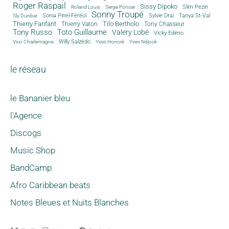
Roger Raspail
Sissy Dipoko
Slim Pezin
Roland Louis
Serge Ponsar
Sonny Troupé
Tanya St-Val
Sonia Pinel-Féréol
Sylvie Drai
Sly Dunbar
Thierry Fanfant
Tilo Bertholo
Thierry Vaton
Tony Chasseur
Tony Russo
Toto Guillaume
Valery Lobé
Vicky Edimo
Willy Salzédo
Vico Charlemagne
Yves Honoré
Yves Ndjock
le réseau
le Bananier bleu
l'Agence
Discogs
Music Shop
BandCamp
Afro Caribbean beats
Notes Bleues et Nuits Blanches