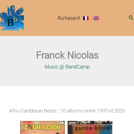
Aller
au
Re
Au hasard
contenu
Franck Nicolas
Music @ BandCamp
Afro Caribbean Beats : 10 albums entre 1995 et 2026