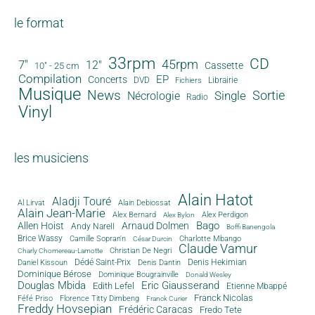
le format
33rpm
CD
45rpm
7"
12"
Cassette
10" - 25 cm
Compilation
EP
Concerts
DVD
Librairie
Fichiers
Musique
News
Sortie
Single
Nécrologie
Radio
Vinyl
les musiciens
Alain Hatot
Aladji Touré
Al Lirvat
Alain Debiossat
Alain Jean-Marie
Alex Bernard
Alex Perdigon
Alex Bylon
Bago
Allen Hoist
Arnaud Dolmen
Andy Narell
Boffi Banengola
Brice Wassy
Camille Sopran'n
Charlotte Mbango
César Durcin
Claude Vamur
Christian De Negri
Charly Chomereau-Lamotte
Dédé Saint-Prix
Denis Dantin
Denis Hekimian
Daniel Kissoun
Dominique Bérose
Dominique Bougrainville
Donald Wesley
Douglas Mbida
Eric Giausserand
Edith Lefel
Etienne Mbappé
Franck Nicolas
Féfé Priso
Florence Titty Dimbeng
Franck Curier
Freddy Hovsepian
Frédéric Caracas
Fredo Tete