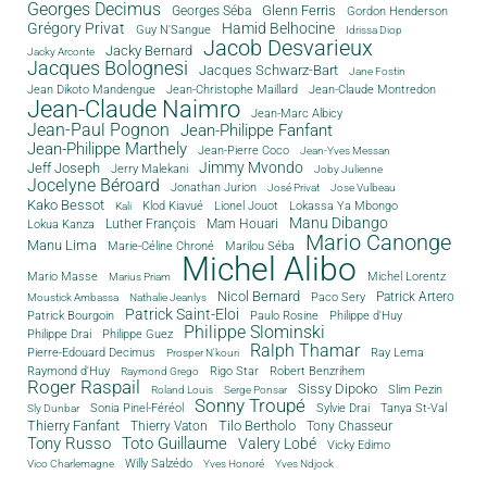
Georges Decimus
Glenn Ferris
Georges Séba
Gordon Henderson
Grégory Privat
Hamid Belhocine
Guy N'Sangue
Idrissa Diop
Jacob Desvarieux
Jacky Bernard
Jacky Arconte
Jacques Bolognesi
Jacques Schwarz-Bart
Jane Fostin
Jean Dikoto Mandengue
Jean-Christophe Maillard
Jean-Claude Montredon
Jean-Claude Naimro
Jean-Marc Albicy
Jean-Paul Pognon
Jean-Philippe Fanfant
Jean-Philippe Marthely
Jean-Pierre Coco
Jean-Yves Messan
Jimmy Mvondo
Jeff Joseph
Jerry Malekani
Joby Julienne
Jocelyne Béroard
Jonathan Jurion
José Privat
Jose Vulbeau
Kako Bessot
Klod Kiavué
Lionel Jouot
Lokassa Ya Mbongo
Kali
Manu Dibango
Luther François
Mam Houari
Lokua Kanza
Mario Canonge
Manu Lima
Marie-Céline Chroné
Marilou Séba
Michel Alibo
Michel Lorentz
Mario Masse
Marius Priam
Nicol Bernard
Paco Sery
Patrick Artero
Moustick Ambassa
Nathalie Jeanlys
Patrick Saint-Eloi
Patrick Bourgoin
Philippe d'Huy
Paulo Rosine
Philippe Slominski
Philippe Drai
Philippe Guez
Ralph Thamar
Pierre-Edouard Decimus
Ray Lema
Prosper N'kouri
Rigo Star
Raymond d'Huy
Robert Benzrihem
Raymond Grego
Roger Raspail
Sissy Dipoko
Slim Pezin
Roland Louis
Serge Ponsar
Sonny Troupé
Tanya St-Val
Sonia Pinel-Féréol
Sylvie Drai
Sly Dunbar
Thierry Fanfant
Tilo Bertholo
Thierry Vaton
Tony Chasseur
Tony Russo
Toto Guillaume
Valery Lobé
Vicky Edimo
Willy Salzédo
Vico Charlemagne
Yves Honoré
Yves Ndjock