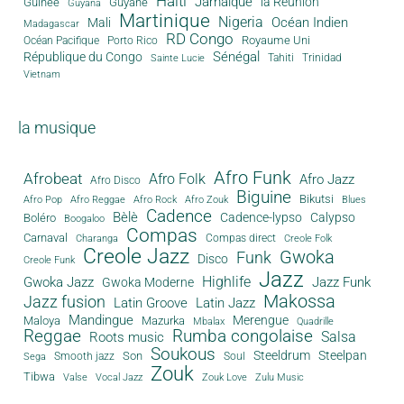
Haïti
Jamaïque
la Réunion
Guinée
Guyane
Guyana
Martinique
Nigeria
Océan Indien
Mali
Madagascar
RD Congo
Royaume Uni
Océan Pacifique
Porto Rico
Sénégal
République du Congo
Tahiti
Trinidad
Sainte Lucie
Vietnam
la musique
Afro Funk
Afrobeat
Afro Folk
Afro Jazz
Afro Disco
Biguine
Bikutsi
Afro Pop
Afro Reggae
Afro Rock
Afro Zouk
Blues
Cadence
Bèlè
Cadence-lypso
Calypso
Boléro
Boogaloo
Compas
Carnaval
Compas direct
Charanga
Creole Folk
Creole Jazz
Gwoka
Funk
Disco
Creole Funk
Jazz
Gwoka Jazz
Highlife
Jazz Funk
Gwoka Moderne
Makossa
Jazz fusion
Latin Groove
Latin Jazz
Mandingue
Merengue
Maloya
Mazurka
Mbalax
Quadrille
Reggae
Rumba congolaise
Salsa
Roots music
Soukous
Steeldrum
Steelpan
Son
Smooth jazz
Soul
Sega
Zouk
Tibwa
Valse
Vocal Jazz
Zouk Love
Zulu Music