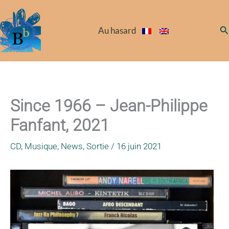
Aller
au
Re
Au hasard
contenu
Since 1966 – Jean-Philippe
Fanfant, 2021
CD
,
Musique
,
News
,
Sortie
/
16 juin 2021