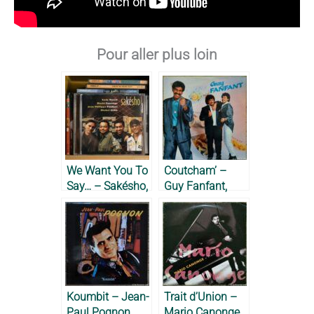
Pour aller plus loin
We Want You To
Coutcham’ –
Say… – Sakésho,
Guy Fanfant,
2005
1987
Koumbit – Jean-
Trait d’Union –
Paul Pognon,
Mario Canonge,