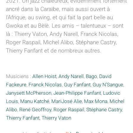
2021. Un jazz chaleureux, évidemment fortement
ancré dans la Caraïbe, mais aussi ouvert à
l'Afrique, au swing, et qui fait la part belle au
Gwoka et au Bèlè. Les amis – talentueux – sont
là : Thierry Vaton, Andy Narell, Franck Nicolas,
Roger Raspail, Michel Alibo, Stéphane Castry,
Thierry Fanfant et de nombreux autres.
Musiciens :
Allen Hoist
,
Andy Narell
,
Bago
,
David
Fackeure
,
Franck Nicolas
,
Guy Fanfant
,
Guy N'Sangue
,
Janysett McPherson
,
Jean-Philippe Fanfant
,
Ludovic
Louis
,
Manu Katché
,
MariJosé Alie
,
Max Mona
,
Michel
Alibo
,
René Geoffroy
,
Roger Raspail
,
Stéphane Castry
,
Thierry Fanfant
,
Thierry Vaton