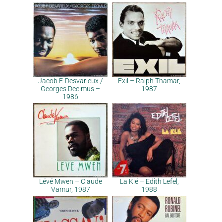
Jacob F. Desvarieux /
Exil – Ralph Thamar,
Georges Decimus –
1987
1986
Lévé Mwen – Claude
La Klé – Edith Lefel,
Vamur, 1987
1988