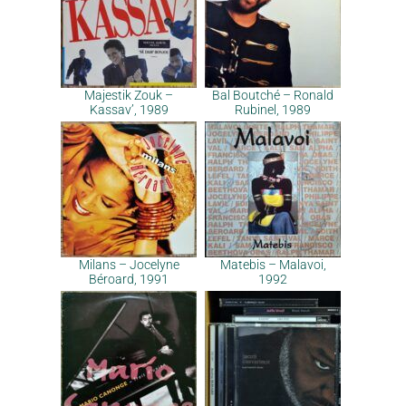
Majestik Zouk –
Bal Boutché – Ronald
Kassav’, 1989
Rubinel, 1989
Milans – Jocelyne
Matebis – Malavoi,
Béroard, 1991
1992