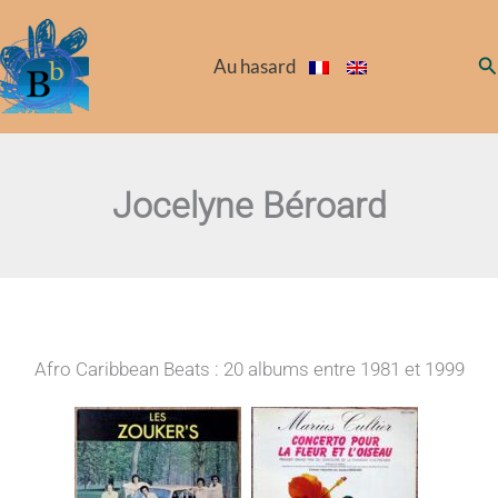
Aller
au
Re
Au hasard
contenu
Jocelyne Béroard
Afro Caribbean Beats : 20 albums entre 1981 et 1999