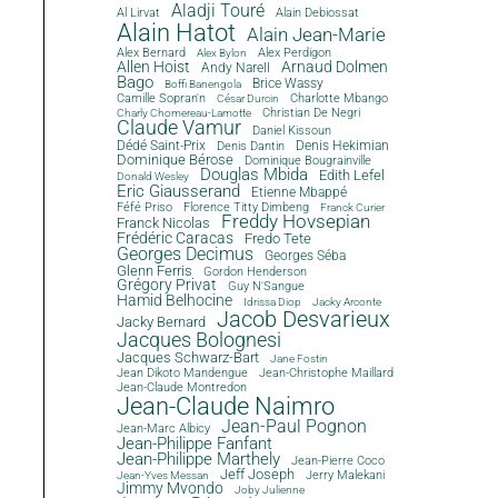
Aladji Touré
Al Lirvat
Alain Debiossat
Alain Hatot
Alain Jean-Marie
Alex Bernard
Alex Perdigon
Alex Bylon
Allen Hoist
Arnaud Dolmen
Andy Narell
Bago
Brice Wassy
Boffi Banengola
Camille Sopran'n
Charlotte Mbango
César Durcin
Christian De Negri
Charly Chomereau-Lamotte
Claude Vamur
Daniel Kissoun
Dédé Saint-Prix
Denis Dantin
Denis Hekimian
Dominique Bérose
Dominique Bougrainville
Douglas Mbida
Edith Lefel
Donald Wesley
Eric Giausserand
Etienne Mbappé
Féfé Priso
Florence Titty Dimbeng
Franck Curier
Freddy Hovsepian
Franck Nicolas
Frédéric Caracas
Fredo Tete
Georges Decimus
Georges Séba
Glenn Ferris
Gordon Henderson
Grégory Privat
Guy N'Sangue
Hamid Belhocine
Idrissa Diop
Jacky Arconte
Jacob Desvarieux
Jacky Bernard
Jacques Bolognesi
Jacques Schwarz-Bart
Jane Fostin
Jean Dikoto Mandengue
Jean-Christophe Maillard
Jean-Claude Montredon
Jean-Claude Naimro
Jean-Paul Pognon
Jean-Marc Albicy
Jean-Philippe Fanfant
Jean-Philippe Marthely
Jean-Pierre Coco
Jeff Joseph
Jerry Malekani
Jean-Yves Messan
Jimmy Mvondo
Joby Julienne