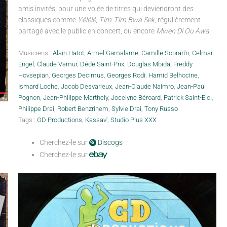
amis invités, pour une volée de titres qui deviendront des
classiques comme
Yélélé
,
Tim-Tim Bwa Sek
, régulièrement
partagé avec le public en concert, ou encore
Mwen Di Ou Awa
.
Musiciens :
Alain Hatot
,
Armel Gamalame
,
Camille Sopran'n
,
Celmar
Engel
,
Claude Vamur
,
Dédé Saint-Prix
,
Douglas Mbida
,
Freddy
Hovsepian
,
Georges Decimus
,
Georges Rodi
,
Hamid Belhocine
,
Ismard Loche
,
Jacob Desvarieux
,
Jean-Claude Naimro
,
Jean-Paul
Pognon
,
Jean-Philippe Marthely
,
Jocelyne Béroard
,
Patrick Saint-Eloi
,
Philippe Drai
,
Robert Benzrihem
,
Sylvie Drai
,
Tony Russo
Tags :
GD Productions
,
Kassav'
,
Studio Plus XXX
Cherchez-le sur
Discogs
Cherchez-le sur