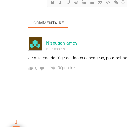
{}
1
COMMENTAIRE
N'sougan amevi
3 années
Je suis pas de l’âge de Jacob desvarieux, pourtant
Répondre
0
1