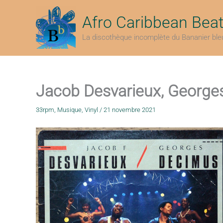
Aller
au
Afro Caribbean Bea
contenu
La discothèque incomplète du Bananier ble
Jacob Desvarieux, George
33rpm
,
Musique
,
Vinyl
/
21 novembre 2021