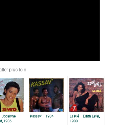
ller plus loin
– Jocelyne
Kassav’ – 1984
La Klé – Edith Lefel,
rd, 1986
1988