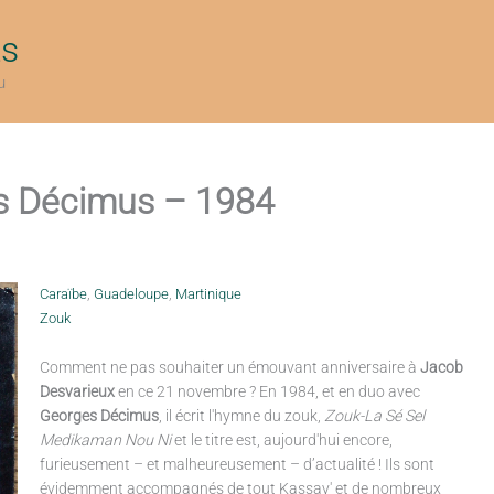
ts
u
s Décimus – 1984
Caraïbe
,
Guadeloupe
,
Martinique
Zouk
Comment ne pas souhaiter un émouvant anniversaire à
Jacob
Desvarieux
en ce 21 novembre ? En 1984, et en duo avec
Georges Décimus
, il écrit l'hymne du zouk,
Zouk-La Sé Sel
Medikaman Nou Ni
et le titre est, aujourd'hui encore,
furieusement – et malheureusement – d’actualité ! Ils sont
évidemment accompagnés de tout Kassav' et de nombreux