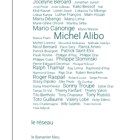
Jocelyne Béroard
Jonathan Jurion
Kako Bessot
José Privat
Jose Vulbeau
Kali
Klod Kiavué
Lionel Jouot
Lokassa Ya Mbongo
Luther François
Mam Houari
Lokua Kanza
Manu Dibango
Manu Lima
Marie-Céline Chroné
Marilou Séba
Mario Canonge
Mario Masse
Michel Alibo
Marius Priam
Michel Lorentz
Moustick Ambassa
Nathalie Jeanlys
Nicol Bernard
Paco Sery
Patrick Artero
Patrick Saint-Eloi
Patrick Bourgoin
Philippe d'Huy
Philippe Drai
Paulo Rosine
Philippe Slominski
Philippe Guez
Pierre-Edouard Decimus
Prosper N'kouri
Ralph Thamar
Ray Lema
Raymond d'Huy
Rigo Star
Robert Benzrihem
Raymond Grego
Roger Raspail
Roland Louis
Serge Ponsar
Sissy Dipoko
Slim Pezin
Sly Dunbar
Sonny Troupé
Sonia Pinel-Féréol
Sylvie Drai
Thierry Fanfant
Tanya St-Val
Thierry Vaton
Tony Russo
Tilo Bertholo
Tony Chasseur
Toto Guillaume
Valery Lobé
Vicky Edimo
Willy Salzédo
Vico Charlemagne
Yves Honoré
Yves Ndjock
le réseau
le Bananier bleu