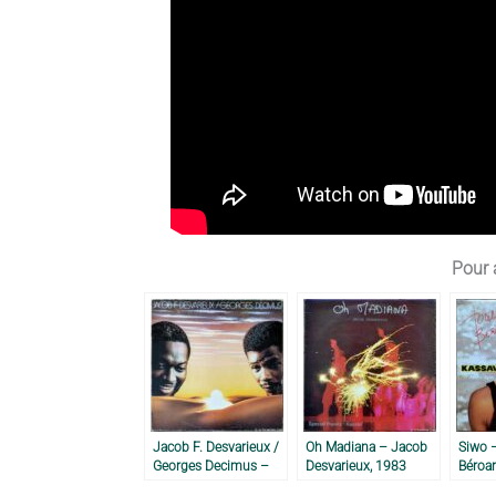
Pour a
Jacob F. Desvarieux /
Oh Madiana – Jacob
Siwo 
Georges Decimus –
Desvarieux, 1983
Béroa
1986