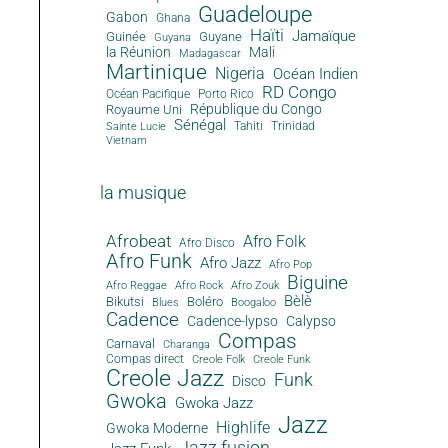
Guadeloupe
Gabon
Ghana
Haïti
Jamaïque
Guinée
Guyane
Guyana
la Réunion
Mali
Madagascar
Martinique
Nigeria
Océan Indien
RD Congo
Océan Pacifique
Porto Rico
République du Congo
Royaume Uni
Sénégal
Tahiti
Trinidad
Sainte Lucie
Vietnam
la musique
Afrobeat
Afro Folk
Afro Disco
Afro Funk
Afro Jazz
Afro Pop
Biguine
Afro Reggae
Afro Rock
Afro Zouk
Bèlè
Bikutsi
Boléro
Blues
Boogaloo
Cadence
Cadence-lypso
Calypso
Compas
Carnaval
Charanga
Compas direct
Creole Folk
Creole Funk
Creole Jazz
Funk
Disco
Gwoka
Gwoka Jazz
Jazz
Highlife
Gwoka Moderne
Jazz fusion