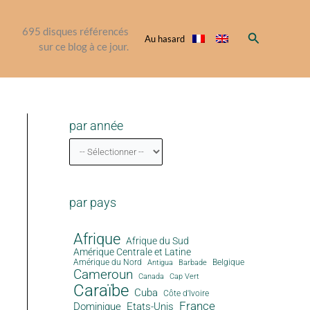
695
disques référencés
Rechercher
Au hasard
sur ce blog à ce jour.
par année
par pays
Afrique
Afrique du Sud
Amérique Centrale et Latine
Amérique du Nord
Antigua
Belgique
Barbade
Cameroun
Canada
Cap Vert
Caraïbe
Cuba
Côte d'Ivoire
France
Dominique
Etats-Unis