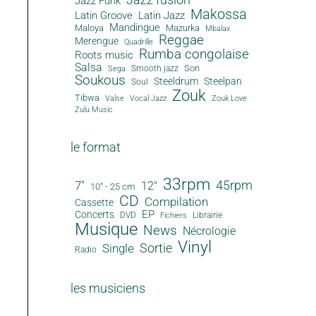
Jazz Funk
Makossa
Latin Groove
Latin Jazz
Mandingue
Maloya
Mazurka
Mbalax
Reggae
Merengue
Quadrille
Rumba congolaise
Roots music
Salsa
Son
Smooth jazz
Sega
Soukous
Steeldrum
Steelpan
Soul
Zouk
Tibwa
Valse
Vocal Jazz
Zouk Love
Zulu Music
le format
33rpm
45rpm
7"
12"
10" - 25 cm
CD
Compilation
Cassette
EP
Concerts
DVD
Librairie
Fichiers
Musique
News
Nécrologie
Vinyl
Sortie
Single
Radio
les musiciens