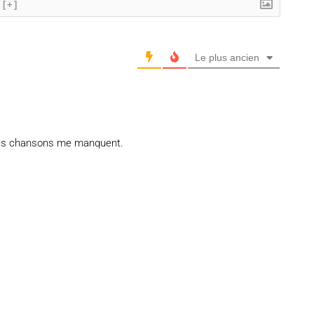
[+]
Le plus ancien
 ses chansons me manquent.