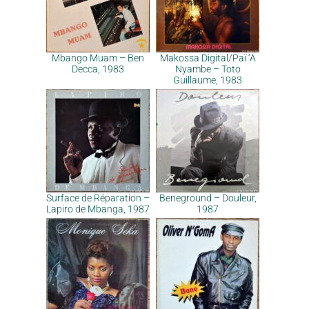
Mbango Muam – Ben
Makossa Digital/Paï ‘A
Decca, 1983
Nyambe – Toto
Guillaume, 1983
Surface de Réparation –
Beneground – Douleur,
Lapiro de Mbanga, 1987
1987