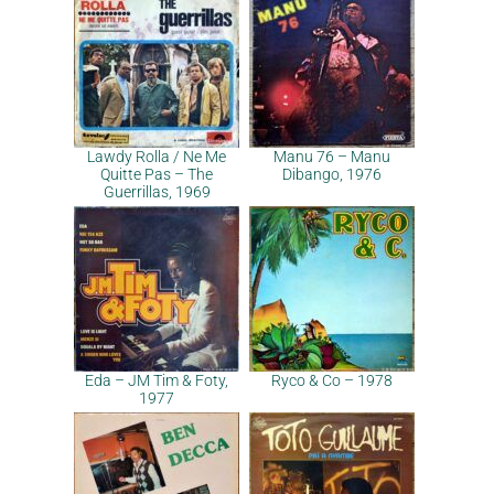
Lawdy Rolla / Ne Me
Manu 76 – Manu
Quitte Pas – The
Dibango, 1976
Guerrillas, 1969
Eda – JM Tim & Foty,
Ryco & Co – 1978
1977