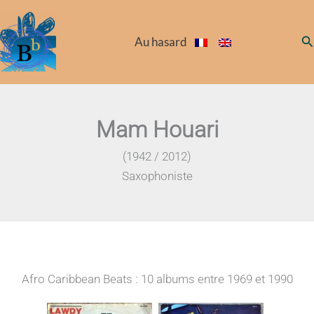
Aller
au
Re
Au hasard
contenu
Mam Houari
(1942 / 2012)
Saxophoniste
Afro Caribbean Beats : 10 albums entre 1969 et 1990