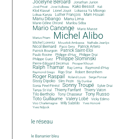
Jocelyne Béroard
Jonathan Jurion
Kako Bessot
José Privat
Jose Vulbeau
Kali
Klod Kiavué
Lionel Jouot
Lokassa Ya Mbongo
Luther François
Mam Houari
Lokua Kanza
Manu Dibango
Manu Lima
Marie-Céline Chroné
Marilou Séba
Mario Canonge
Mario Masse
Michel Alibo
Marius Priam
Michel Lorentz
Moustick Ambassa
Nathalie Jeanlys
Nicol Bernard
Paco Sery
Patrick Artero
Patrick Saint-Eloi
Patrick Bourgoin
Philippe d'Huy
Philippe Drai
Paulo Rosine
Philippe Slominski
Philippe Guez
Pierre-Edouard Decimus
Prosper N'kouri
Ralph Thamar
Ray Lema
Raymond d'Huy
Rigo Star
Robert Benzrihem
Raymond Grego
Roger Raspail
Roland Louis
Serge Ponsar
Sissy Dipoko
Slim Pezin
Sly Dunbar
Sonny Troupé
Sonia Pinel-Féréol
Sylvie Drai
Thierry Fanfant
Tanya St-Val
Thierry Vaton
Tony Russo
Tilo Bertholo
Tony Chasseur
Toto Guillaume
Valery Lobé
Vicky Edimo
Willy Salzédo
Vico Charlemagne
Yves Honoré
Yves Ndjock
le réseau
le Bananier bleu