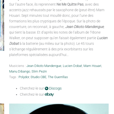
Sur l’autre face, ils reprennent
Ne Me Quitte Pas
, avec des
accents jazz rehaussés par le saxophone de (peut-être) Mam
Houari. Sept minutes tout mouillé donc, pour l’une des
formations les plus cryptiques de l’époque. Sur la photo de
couverture, on reconnait, à gauche,
Jean Dikoto Mandengue
,
qui tient la basse. Et d’après les notes de l’album de T-Bone
Walker, on peut supposer qu’en faisait également partie
Lucien
Dobat
à la batterie (au milieu sur la photo). Le 45 tours
s’échange régulièrement à des prix exorbitants sur les
plateformes spécialisées aujourd’hui…
Musiciens :
Jean Dikoto Mandengue
,
Lucien Dobat
,
Mam Houari
,
Manu Dibango
,
Slim Pezin
Tags :
Polydor
,
Studio CBE
,
The Guerrillas
Cherchez-le sur
Discogs
Cherchez-le sur