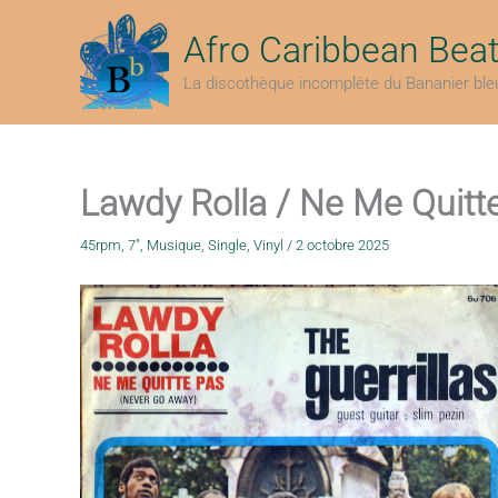
Aller
au
Afro Caribbean Bea
contenu
La discothèque incomplète du Bananier ble
Lawdy Rolla / Ne Me Quitte
45rpm
,
7"
,
Musique
,
Single
,
Vinyl
/
2 octobre 2025