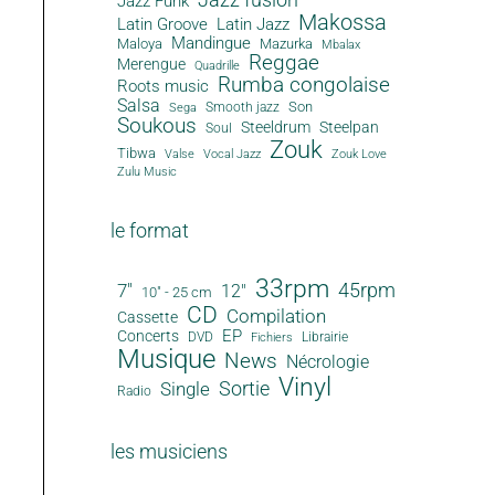
Jazz Funk
Makossa
Latin Groove
Latin Jazz
Mandingue
Maloya
Mazurka
Mbalax
Reggae
Merengue
Quadrille
Rumba congolaise
Roots music
Salsa
Son
Smooth jazz
Sega
Soukous
Steeldrum
Steelpan
Soul
Zouk
Tibwa
Valse
Vocal Jazz
Zouk Love
Zulu Music
le format
33rpm
45rpm
7"
12"
10" - 25 cm
CD
Compilation
Cassette
EP
Concerts
DVD
Librairie
Fichiers
Musique
News
Nécrologie
Vinyl
Sortie
Single
Radio
les musiciens