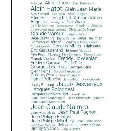
Aladji Touré
Al Lirvat
Alain Debiossat
Alain Hatot
Alain Jean-Marie
Alex Bernard
Alex Perdigon
Alex Bylon
Allen Hoist
Arnaud Dolmen
Andy Narell
Bago
Brice Wassy
Boffi Banengola
Camille Sopran'n
Charlotte Mbango
César Durcin
Christian De Negri
Charly Chomereau-Lamotte
Claude Vamur
Daniel Kissoun
Dédé Saint-Prix
Denis Dantin
Denis Hekimian
Dominique Bérose
Dominique Bougrainville
Douglas Mbida
Edith Lefel
Donald Wesley
Eric Giausserand
Etienne Mbappé
Féfé Priso
Florence Titty Dimbeng
Franck Curier
Freddy Hovsepian
Franck Nicolas
Frédéric Caracas
Fredo Tete
Georges Decimus
Georges Séba
Glenn Ferris
Gordon Henderson
Grégory Privat
Guy N'Sangue
Hamid Belhocine
Idrissa Diop
Jacky Arconte
Jacob Desvarieux
Jacky Bernard
Jacques Bolognesi
Jacques Schwarz-Bart
Jane Fostin
Jean Dikoto Mandengue
Jean-Christophe Maillard
Jean-Claude Montredon
Jean-Claude Naimro
Jean-Paul Pognon
Jean-Marc Albicy
Jean-Philippe Fanfant
Jean-Philippe Marthely
Jean-Pierre Coco
Jeff Joseph
Jerry Malekani
Jean-Yves Messan
Jimmy Mvondo
Joby Julienne