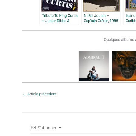
Tribute To King Curtis
Ni Bel Jounin –
Island
– Junior Dibbs &
Cap’tain Créole, 1985
Carib
Society, 1971
Projec
Quelques albums a
←
Article précédent
S'abonner