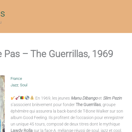
ts
u
 Pas – The Guerrillas, 1969
France
Jazz
,
Soul
En 1969, les jeunes
Manu Dibango
et
Slim Pezin
s’associent brièvement pour fonder
The Guerrillas
, groupe
éphémère qui assurera la back-band de T-Bone Walker sur son
album Good Feeling. Ils profitent de l’occasion pour enregistrer
un unique 45 tours, composé de deux titres dont le mythique
Lawdy Rolla
sur la face A, mélange réussi de soul, jazz et cool.