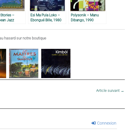
 Stories –
Esi Ma Pula Loko –
Polysonik – Manu
bean Jazz
Ebongué Bille, 1980
Dibango, 1990
t, 1997
u hasard sur notre boutique
Article suivant
→
Connexion