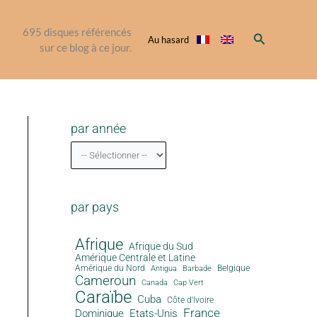
695
disques référencés
Rechercher
Au hasard
sur ce blog à ce jour.
par année
par pays
Afrique
Afrique du Sud
Amérique Centrale et Latine
Amérique du Nord
Antigua
Belgique
Barbade
Cameroun
Canada
Cap Vert
Caraïbe
Cuba
Côte d'Ivoire
France
Dominique
Etats-Unis