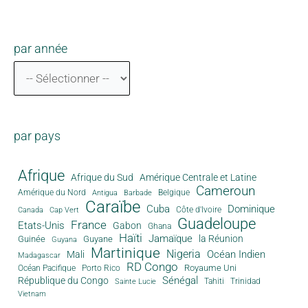
par année
par pays
Afrique
Afrique du Sud
Amérique Centrale et Latine
Cameroun
Amérique du Nord
Antigua
Belgique
Barbade
Caraïbe
Cuba
Dominique
Canada
Côte d'Ivoire
Cap Vert
Guadeloupe
France
Etats-Unis
Gabon
Ghana
Haïti
Jamaïque
la Réunion
Guinée
Guyane
Guyana
Martinique
Nigeria
Océan Indien
Mali
Madagascar
RD Congo
Royaume Uni
Océan Pacifique
Porto Rico
Sénégal
République du Congo
Tahiti
Trinidad
Sainte Lucie
Vietnam