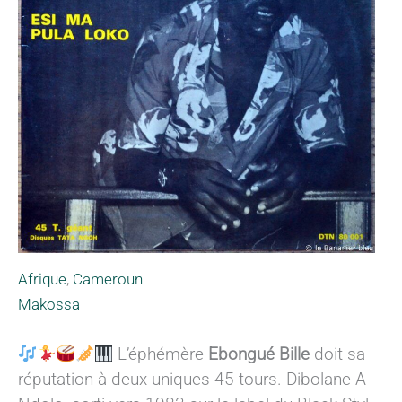
Afrique
,
Cameroun
Makossa
L’éphémère
Ebongué Bille
doit sa
réputation à deux uniques 45 tours. Dibolane A