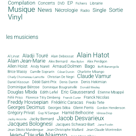
Compilation
EP
Concerts
DVD
Librairie
Fichiers
Musique
News
Sortie
Single
Nécrologie
Radio
Vinyl
les musiciens
Alain Hatot
Aladji Touré
Al Lirvat
Alain Debiossat
Alain Jean-Marie
Alex Bernard
Alex Perdigon
Alex Bylon
Bago
Allen Hoist
Arnaud Dolmen
Andy Narell
Boffi Banengola
Brice Wassy
Camille Sopran'n
Charlotte Mbango
César Durcin
Claude Vamur
Christian De Negri
Charly Chomereau-Lamotte
Dédé Saint-Prix
Denis Dantin
Denis Hekimian
Daniel Kissoun
Dominique Bérose
Dominique Bougrainville
Donald Wesley
Douglas Mbida
Eric Giausserand
Edith Lefel
Etienne Mbappé
Franck Nicolas
Féfé Priso
Florence Titty Dimbeng
Franck Curier
Freddy Hovsepian
Frédéric Caracas
Fredo Tete
Georges Decimus
Glenn Ferris
Georges Séba
Gordon Henderson
Grégory Privat
Hamid Belhocine
Guy N'Sangue
Idrissa Diop
Jacob Desvarieux
Jacky Bernard
Jacky Arconte
Jacques Bolognesi
Jacques Schwarz-Bart
Jane Fostin
Jean Dikoto Mandengue
Jean-Christophe Maillard
Jean-Claude Montredon
Jean-Claude Naimro