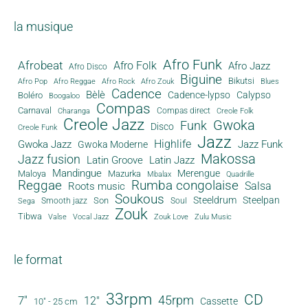
la musique
Afro Funk
Afrobeat
Afro Folk
Afro Jazz
Afro Disco
Biguine
Bikutsi
Afro Pop
Afro Reggae
Afro Rock
Afro Zouk
Blues
Cadence
Bèlè
Cadence-lypso
Calypso
Boléro
Boogaloo
Compas
Carnaval
Compas direct
Charanga
Creole Folk
Creole Jazz
Gwoka
Funk
Disco
Creole Funk
Jazz
Gwoka Jazz
Highlife
Jazz Funk
Gwoka Moderne
Makossa
Jazz fusion
Latin Groove
Latin Jazz
Mandingue
Merengue
Maloya
Mazurka
Mbalax
Quadrille
Reggae
Rumba congolaise
Salsa
Roots music
Soukous
Steeldrum
Steelpan
Son
Smooth jazz
Soul
Sega
Zouk
Tibwa
Valse
Vocal Jazz
Zouk Love
Zulu Music
le format
33rpm
CD
45rpm
7"
12"
Cassette
10" - 25 cm