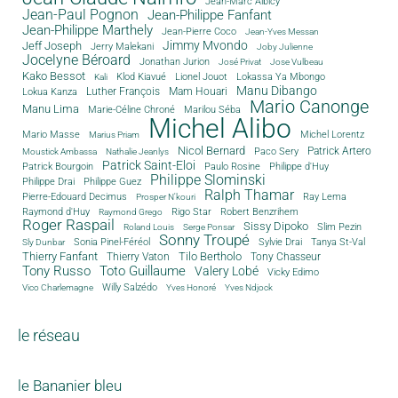
Jean-Marc Albicy
Jean-Paul Pognon
Jean-Philippe Fanfant
Jean-Philippe Marthely
Jean-Pierre Coco
Jean-Yves Messan
Jimmy Mvondo
Jeff Joseph
Jerry Malekani
Joby Julienne
Jocelyne Béroard
Jonathan Jurion
José Privat
Jose Vulbeau
Kako Bessot
Klod Kiavué
Lionel Jouot
Lokassa Ya Mbongo
Kali
Manu Dibango
Luther François
Mam Houari
Lokua Kanza
Mario Canonge
Manu Lima
Marie-Céline Chroné
Marilou Séba
Michel Alibo
Michel Lorentz
Mario Masse
Marius Priam
Nicol Bernard
Paco Sery
Patrick Artero
Moustick Ambassa
Nathalie Jeanlys
Patrick Saint-Eloi
Patrick Bourgoin
Philippe d'Huy
Paulo Rosine
Philippe Slominski
Philippe Drai
Philippe Guez
Ralph Thamar
Pierre-Edouard Decimus
Ray Lema
Prosper N'kouri
Rigo Star
Raymond d'Huy
Robert Benzrihem
Raymond Grego
Roger Raspail
Sissy Dipoko
Slim Pezin
Roland Louis
Serge Ponsar
Sonny Troupé
Tanya St-Val
Sonia Pinel-Féréol
Sylvie Drai
Sly Dunbar
Thierry Fanfant
Tilo Bertholo
Thierry Vaton
Tony Chasseur
Tony Russo
Toto Guillaume
Valery Lobé
Vicky Edimo
Willy Salzédo
Vico Charlemagne
Yves Honoré
Yves Ndjock
le réseau
le Bananier bleu