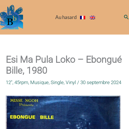
Aller
au
Re
Au hasard
contenu
Esi Ma Pula Loko – Ebongué
Bille, 1980
12"
,
45rpm
,
Musique
,
Single
,
Vinyl
/
30 septembre 2024