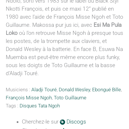
Ndolo, sorti vers 1983 sur le label du Black Styl
Nkotti François, et puis ce maxi 12” publié en
1980 avec l’aide de François Misse Ngoh et Toto
Guillaume. Makossa pur jus ici, avec
Esi Ma Pula
Loko
où l’on retrouve Misse Ngoh à presque tous
les postes, de la trompette aux claviers, et
Donald Wesley à la batterie. En face B, Esuwa Na
Muemba est peut-être même encore plus funky,
sous les doigts de Toto Guillaume et la basse
d’Aladji Touré.
Musiciens :
Aladji Touré
,
Donald Wesley
,
Ebongué Bille
,
François Misse Ngoh
,
Toto Guillaume
Tags :
Disques Tata Ngoh
Cherchez-le sur
Discogs