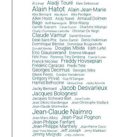
Aladji Touré
Al Lirvat
Alain Debiossat
Alain Hatot
Alain Jean-Marie
Alex Bernard
Alex Perdigon
Alex Bylon
Allen Hoist
Arnaud Dolmen
Andy Narell
Bago
Brice Wassy
Boffi Banengola
Camille Sopran'n
Charlotte Mbango
César Durcin
Christian De Negri
Charly Chomereau-Lamotte
Claude Vamur
Daniel Kissoun
Dédé Saint-Prix
Denis Dantin
Denis Hekimian
Dominique Bérose
Dominique Bougrainville
Douglas Mbida
Edith Lefel
Donald Wesley
Eric Giausserand
Etienne Mbappé
Féfé Priso
Florence Titty Dimbeng
Franck Curier
Freddy Hovsepian
Franck Nicolas
Frédéric Caracas
Fredo Tete
Georges Decimus
Georges Séba
Glenn Ferris
Gordon Henderson
Grégory Privat
Guy N'Sangue
Hamid Belhocine
Idrissa Diop
Jacky Arconte
Jacob Desvarieux
Jacky Bernard
Jacques Bolognesi
Jacques Schwarz-Bart
Jane Fostin
Jean Dikoto Mandengue
Jean-Christophe Maillard
Jean-Claude Montredon
Jean-Claude Naimro
Jean-Paul Pognon
Jean-Marc Albicy
Jean-Philippe Fanfant
Jean-Philippe Marthely
Jean-Pierre Coco
Jeff Joseph
Jerry Malekani
Jean-Yves Messan
Jimmy Mvondo
Joby Julienne