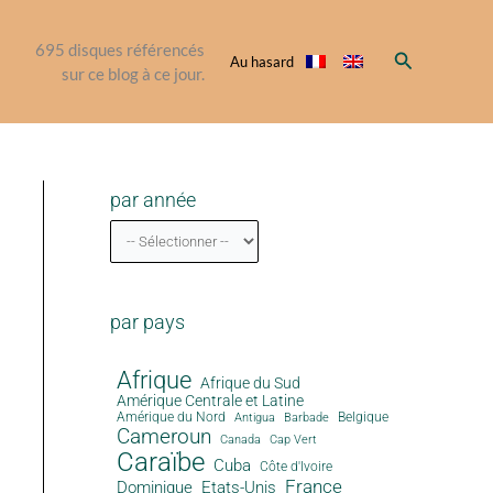
695
disques référencés
Rechercher
Au hasard
sur ce blog à ce jour.
par année
par pays
Afrique
Afrique du Sud
Amérique Centrale et Latine
Amérique du Nord
Antigua
Belgique
Barbade
Cameroun
Canada
Cap Vert
Caraïbe
Cuba
Côte d'Ivoire
France
Dominique
Etats-Unis