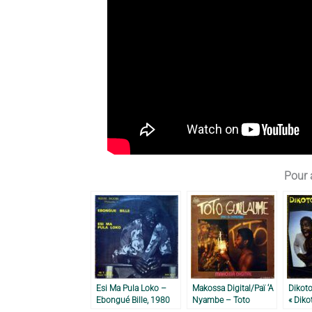
Pour a
Esi Ma Pula Loko –
Makossa Digital/Paï ‘A
Dikot
Ebongué Bille, 1980
Nyambe – Toto
« Diko
Guillaume, 1983
1983