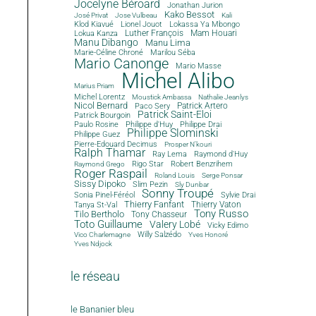
Jocelyne Béroard
Jonathan Jurion
Kako Bessot
José Privat
Jose Vulbeau
Kali
Klod Kiavué
Lionel Jouot
Lokassa Ya Mbongo
Luther François
Mam Houari
Lokua Kanza
Manu Dibango
Manu Lima
Marie-Céline Chroné
Marilou Séba
Mario Canonge
Mario Masse
Michel Alibo
Marius Priam
Michel Lorentz
Moustick Ambassa
Nathalie Jeanlys
Nicol Bernard
Paco Sery
Patrick Artero
Patrick Saint-Eloi
Patrick Bourgoin
Philippe d'Huy
Philippe Drai
Paulo Rosine
Philippe Slominski
Philippe Guez
Pierre-Edouard Decimus
Prosper N'kouri
Ralph Thamar
Ray Lema
Raymond d'Huy
Rigo Star
Robert Benzrihem
Raymond Grego
Roger Raspail
Roland Louis
Serge Ponsar
Sissy Dipoko
Slim Pezin
Sly Dunbar
Sonny Troupé
Sonia Pinel-Féréol
Sylvie Drai
Thierry Fanfant
Tanya St-Val
Thierry Vaton
Tony Russo
Tilo Bertholo
Tony Chasseur
Toto Guillaume
Valery Lobé
Vicky Edimo
Willy Salzédo
Vico Charlemagne
Yves Honoré
Yves Ndjock
le réseau
le Bananier bleu