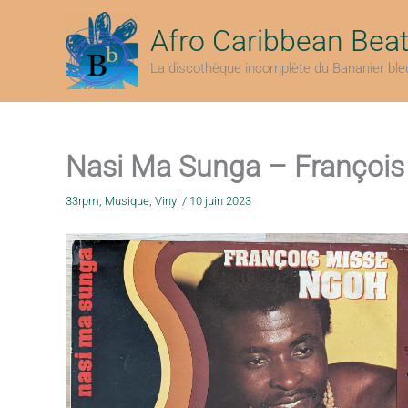
Aller
au
Afro Caribbean Bea
contenu
La discothèque incomplète du Bananier ble
Nasi Ma Sunga – François
33rpm
,
Musique
,
Vinyl
/
10 juin 2023