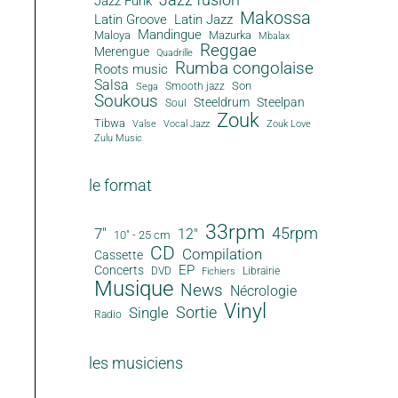
Jazz Funk
Makossa
Latin Groove
Latin Jazz
Mandingue
Maloya
Mazurka
Mbalax
Reggae
Merengue
Quadrille
Rumba congolaise
Roots music
Salsa
Son
Smooth jazz
Sega
Soukous
Steeldrum
Steelpan
Soul
Zouk
Tibwa
Valse
Vocal Jazz
Zouk Love
Zulu Music
le format
33rpm
45rpm
7"
12"
10" - 25 cm
CD
Compilation
Cassette
EP
Concerts
DVD
Librairie
Fichiers
Musique
News
Nécrologie
Vinyl
Sortie
Single
Radio
les musiciens