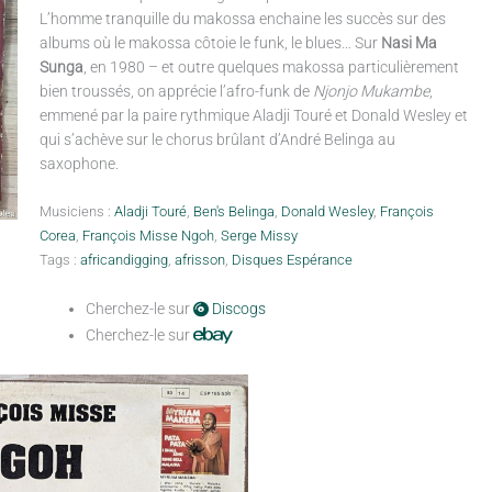
L’homme tranquille du makossa enchaine les succès sur des
albums où le makossa côtoie le funk, le blues… Sur
Nasi Ma
Sunga
, en 1980 – et outre quelques makossa particulièrement
bien troussés, on apprécie l’afro-funk de
Njonjo Mukambe
,
emmené par la paire rythmique Aladji Touré et Donald Wesley et
qui s’achève sur le chorus brûlant d’André Belinga au
saxophone.
Musiciens :
Aladji Touré
,
Ben's Belinga
,
Donald Wesley
,
François
Corea
,
François Misse Ngoh
,
Serge Missy
Tags :
africandigging
,
afrisson
,
Disques Espérance
Cherchez-le sur
Discogs
Cherchez-le sur