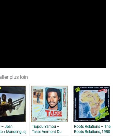
ller plus loin
o – Jean
Tiopou Yamou –
Roots Relations – The
to » Mandengue,
Tasse Vermont Du
Roots Relations, 1980
Clair, 1984