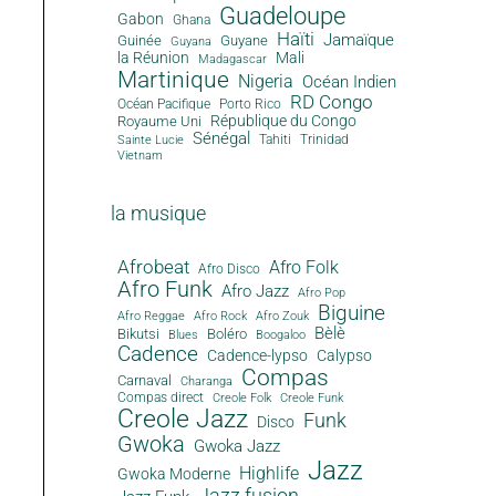
Guadeloupe
Gabon
Ghana
Haïti
Jamaïque
Guinée
Guyane
Guyana
la Réunion
Mali
Madagascar
Martinique
Nigeria
Océan Indien
RD Congo
Océan Pacifique
Porto Rico
République du Congo
Royaume Uni
Sénégal
Tahiti
Trinidad
Sainte Lucie
Vietnam
la musique
Afrobeat
Afro Folk
Afro Disco
Afro Funk
Afro Jazz
Afro Pop
Biguine
Afro Reggae
Afro Rock
Afro Zouk
Bèlè
Bikutsi
Boléro
Blues
Boogaloo
Cadence
Cadence-lypso
Calypso
Compas
Carnaval
Charanga
Compas direct
Creole Folk
Creole Funk
Creole Jazz
Funk
Disco
Gwoka
Gwoka Jazz
Jazz
Highlife
Gwoka Moderne
Jazz fusion