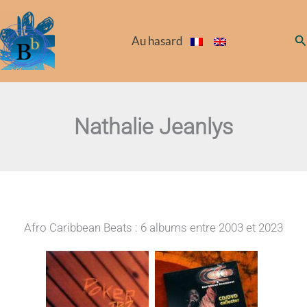
Aller
au
Re
Au hasard
contenu
Nathalie Jeanlys
Afro Caribbean Beats : 6 albums entre 2003 et 2023