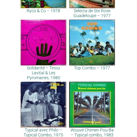
Ryco & Co – 1978
Selecta de Ste Rose
Guadeloupe – 1977
Solidarité – Tinou
Top Combo – 1977
Lavital & Les
Pyromanes, 1980
Typical avec Philo –
Wouvé Chimen Pou Ba
Typical Combo, 1975
– Typical combo, 1983