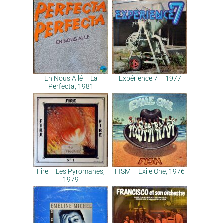
En Nous Allé – La
Expérience 7 – 1977
Perfecta, 1981
Fire – Les Pyromanes,
FISM – Exile One, 1976
1979