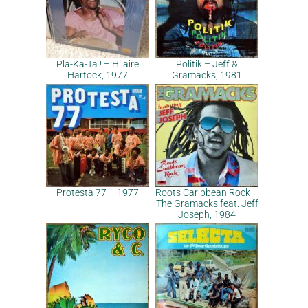
Pla-Ka-Ta ! – Hilaire
Politik – Jeff &
Hartock, 1977
Gramacks, 1981
Protesta 77 – 1977
Roots Caribbean Rock –
The Gramacks feat. Jeff
Joseph, 1984