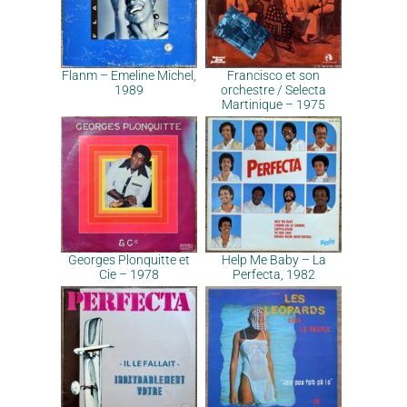
Flanm – Emeline Michel,
Francisco et son
1989
orchestre / Selecta
Martinique – 1975
Georges Plonquitte et
Help Me Baby – La
Cie – 1978
Perfecta, 1982