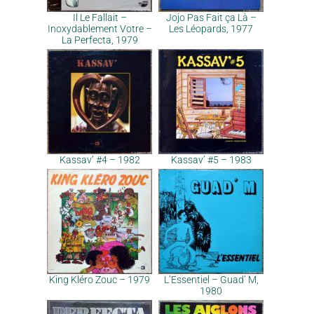
Il Le Fallait –
Jojo Pas Fait ça Là –
Inoxydablement Votre –
Les Léopards, 1977
La Perfecta, 1979
Kassav’ #4 – 1982
Kassav’ #5 – 1983
King Kléro Zouc – 1979
L’Essentiel – Guad’ M,
1980