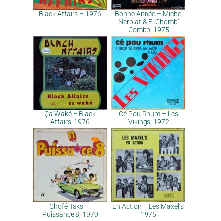
Black Affairs – 1976
Bonne Année – Michel
Nerplat & El Chomb’
Combo, 1975
Ça Waké – Black
Cé Pou Rhum – Les
Affairs, 1976
Vikings, 1972
Chofé Taksi –
En Action – Les Maxel’s,
Puissance 8, 1979
1975