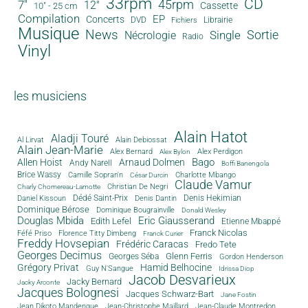
33rpm
CD
45rpm
7"
12"
Cassette
10" - 25 cm
Compilation
EP
Concerts
DVD
Librairie
Fichiers
Musique
News
Sortie
Single
Nécrologie
Radio
Vinyl
les musiciens
Alain Hatot
Aladji Touré
Al Lirvat
Alain Debiossat
Alain Jean-Marie
Alex Bernard
Alex Perdigon
Alex Bylon
Bago
Allen Hoist
Arnaud Dolmen
Andy Narell
Boffi Banengola
Brice Wassy
Camille Sopran'n
Charlotte Mbango
César Durcin
Claude Vamur
Christian De Negri
Charly Chomereau-Lamotte
Dédé Saint-Prix
Denis Dantin
Denis Hekimian
Daniel Kissoun
Dominique Bérose
Dominique Bougrainville
Donald Wesley
Douglas Mbida
Eric Giausserand
Edith Lefel
Etienne Mbappé
Franck Nicolas
Féfé Priso
Florence Titty Dimbeng
Franck Curier
Freddy Hovsepian
Frédéric Caracas
Fredo Tete
Georges Decimus
Glenn Ferris
Georges Séba
Gordon Henderson
Grégory Privat
Hamid Belhocine
Guy N'Sangue
Idrissa Diop
Jacob Desvarieux
Jacky Bernard
Jacky Arconte
Jacques Bolognesi
Jacques Schwarz-Bart
Jane Fostin
Jean Dikoto Mandengue
Jean-Christophe Maillard
Jean-Claude Montredon