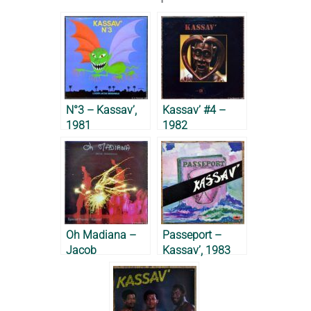
N°3 – Kassav’,
Kassav’ #4 –
1981
1982
Oh Madiana –
Passeport –
Jacob
Kassav’, 1983
Desvarieux, 1983