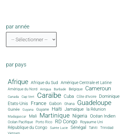
par année
par pays
Afrique
Afrique du Sud
Amérique Centrale et Latine
Cameroun
Amérique du Nord
Antigua
Belgique
Barbade
Caraïbe
Cuba
Dominique
Canada
Côte d'Ivoire
Cap Vert
Guadeloupe
France
Etats-Unis
Gabon
Ghana
Haïti
Jamaïque
la Réunion
Guinée
Guyane
Guyana
Martinique
Nigeria
Océan Indien
Mali
Madagascar
RD Congo
Royaume Uni
Océan Pacifique
Porto Rico
Sénégal
République du Congo
Tahiti
Trinidad
Sainte Lucie
Vietnam