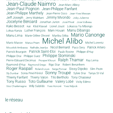
Jean-Claude Naimro
Jean-Marc Albicy
Jean-Paul Pognon
Jean-Philippe Fanfant
Jean-Philippe Marthely
Jean-Pierre Coco
Jean-Yves Messan
Jimmy Mvondo
Jeff Joseph
Jerry Malekani
Joby Julienne
Jocelyne Béroard
Jonathan Jurion
José Privat
Jose Vulbeau
Kako Bessot
Klod Kiavué
Lionel Jouot
Lokassa Ya Mbongo
Kali
Manu Dibango
Luther François
Mam Houari
Lokua Kanza
Mario Canonge
Manu Lima
Marie-Céline Chroné
Marilou Séba
Michel Alibo
Michel Lorentz
Mario Masse
Marius Priam
Nicol Bernard
Paco Sery
Patrick Artero
Moustick Ambassa
Nathalie Jeanlys
Patrick Saint-Eloi
Patrick Bourgoin
Philippe d'Huy
Paulo Rosine
Philippe Slominski
Philippe Drai
Philippe Guez
Ralph Thamar
Pierre-Edouard Decimus
Ray Lema
Prosper N'kouri
Rigo Star
Raymond d'Huy
Robert Benzrihem
Raymond Grego
Roger Raspail
Sissy Dipoko
Slim Pezin
Roland Louis
Serge Ponsar
Sonny Troupé
Tanya St-Val
Sonia Pinel-Féréol
Sylvie Drai
Sly Dunbar
Thierry Fanfant
Tilo Bertholo
Thierry Vaton
Tony Chasseur
Tony Russo
Toto Guillaume
Valery Lobé
Vicky Edimo
Willy Salzédo
Vico Charlemagne
Yves Honoré
Yves Ndjock
le réseau