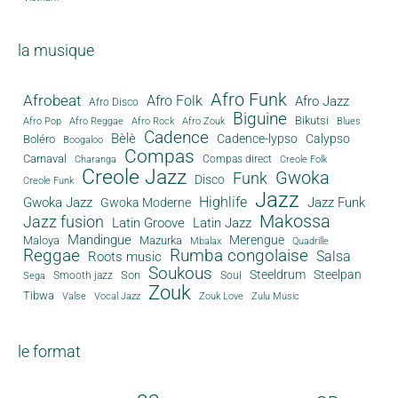
la musique
Afro Funk
Afrobeat
Afro Folk
Afro Jazz
Afro Disco
Biguine
Bikutsi
Afro Pop
Afro Reggae
Afro Rock
Afro Zouk
Blues
Cadence
Bèlè
Cadence-lypso
Calypso
Boléro
Boogaloo
Compas
Carnaval
Compas direct
Charanga
Creole Folk
Creole Jazz
Gwoka
Funk
Disco
Creole Funk
Jazz
Gwoka Jazz
Highlife
Jazz Funk
Gwoka Moderne
Makossa
Jazz fusion
Latin Groove
Latin Jazz
Mandingue
Merengue
Maloya
Mazurka
Mbalax
Quadrille
Reggae
Rumba congolaise
Salsa
Roots music
Soukous
Steeldrum
Steelpan
Son
Smooth jazz
Soul
Sega
Zouk
Tibwa
Valse
Vocal Jazz
Zouk Love
Zulu Music
le format