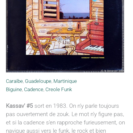
Caraïbe
,
Guadeloupe
,
Martinique
Biguine
,
Cadence
,
Creole Funk
Kassav' #5
sort en 1983. On n'y parle toujours
pas ouvertement de zouk. Le mot n'y figure pas,
et si la cadence s'en rapproche furieusement, on
navigue aussi vers le funk, le rock et bien