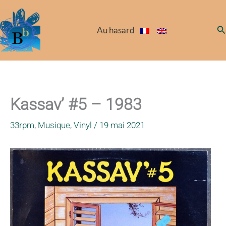
Aller
au
Re
Au hasard
contenu
Kassav’ #5 – 1983
33rpm
,
Musique
,
Vinyl
/
19 mai 2021