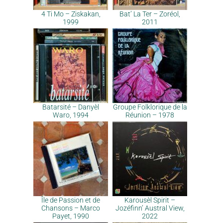
4 Ti Mo – Ziskakan,
Bat’ La Ter – Zoréol,
1999
2011
Batarsité – Danyèl
Groupe Folklorique de la
Waro, 1994
Réunion – 1978
Île de Passion et de
Karousèl Spirit –
Chansons – Marco
Jozéfinn’ Austral View,
Payet, 1990
2022