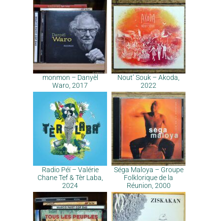
monmon – Danyèl
Nout’ Souk – Akoda,
Waro, 2017
2022
Radio Péï – Valérie
Séga Maloya – Groupe
Chane Tef & Tèr Laba,
Folklorique de la
2024
Réunion, 2000