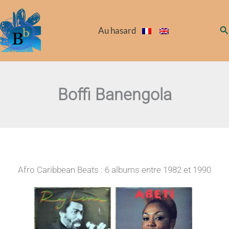
Aller
au
Re
Au hasard
contenu
Boffi Banengola
Afro Caribbean Beats : 6 albums entre 1982 et 1990