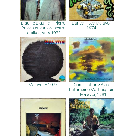
Biguine Biguine – Pierre
Lianes – Les Malavoi,
Rassin et son orchestre
1974
antillais, vers 1972
Malavoi – 1977
Contribution 3A au
Patrimoine Martiniquais
– Malavoi, 1981