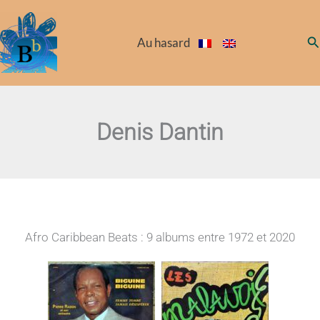
Aller
au
Re
Au hasard
contenu
Denis Dantin
Afro Caribbean Beats : 9 albums entre 1972 et 2020