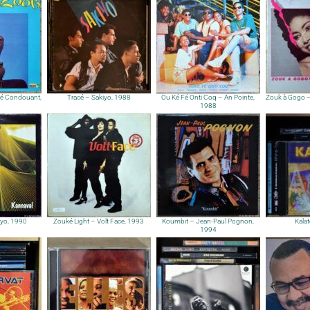
é Condouant,
Tracé – Sakiyo, 1988
Ou Ké Fé Onti Coq – An Pointe,
Zouk à Gogo –
1988
iyo, 1990
Zouké Light – Volt Face, 1993
Koumbit – Jean-Paul Pognon,
Kala
1994