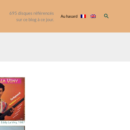
695
disques référencés
Rechercher
Au hasard
sur ce blog à ce jour.
Eddy La Viny, 1987