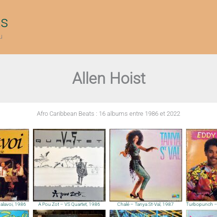
ts
u
Allen Hoist
Afro Caribbean Beats : 16 albums entre 1986 et 2022
Malavoi, 1986
A Pou Zot – VS Quartet, 1986
Chalé – Tanya St-Val, 1987
Turbopunch – 