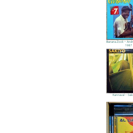
Banana Zook – Andr
1987
Kannaval – Sak