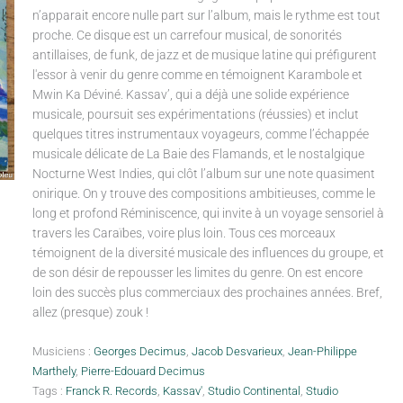
n’apparait encore nulle part sur l’album, mais le rythme est tout
proche. Ce disque est un carrefour musical, de sonorités
antillaises, de funk, de jazz et de musique latine qui préfigurent
l'essor à venir du genre comme en témoignent Karambole et
Mwin Ka Déviné. Kassav’, qui a déjà une solide expérience
musicale, poursuit ses expérimentations (réussies) et inclut
quelques titres instrumentaux voyageurs, comme l’échappée
musicale délicate de La Baie des Flamands, et le nostalgique
Nocturne West Indies, qui clôt l’album sur une note quasiment
onirique. On y trouve des compositions ambitieuses, comme le
long et profond Réminiscence, qui invite à un voyage sensoriel à
travers les Caraïbes, voire plus loin. Tous ces morceaux
témoignent de la diversité musicale des influences du groupe, et
de son désir de repousser les limites du genre. On est encore
loin des succès plus commerciaux des prochaines années. Bref,
allez (presque) zouk !
Musiciens :
Georges Decimus
,
Jacob Desvarieux
,
Jean-Philippe
Marthely
,
Pierre-Edouard Decimus
Tags :
Franck R. Records
,
Kassav'
,
Studio Continental
,
Studio