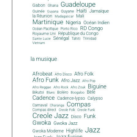
Guadeloupe
Gabon
Ghana
Haïti
Jamaïque
Guinée
Guyane
Guyana
la Réunion
Mali
Madagascar
Martinique
Nigeria
Océan Indien
RD Congo
Océan Pacifique
Porto Rico
République du Congo
Royaume Uni
Sénégal
Tahiti
Trinidad
Sainte Lucie
Vietnam
la musique
Afrobeat
Afro Folk
Afro Disco
Afro Funk
Afro Jazz
Afro Pop
Biguine
Afro Reggae
Afro Rock
Afro Zouk
Bèlè
Bikutsi
Boléro
Blues
Boogaloo
Cadence
Cadence-lypso
Calypso
Compas
Carnaval
Charanga
Compas direct
Creole Folk
Creole Funk
Creole Jazz
Funk
Disco
Gwoka
Gwoka Jazz
Jazz
Highlife
Gwoka Moderne
Jazz fusion