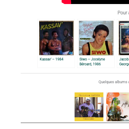
Pour a
Kassav’ – 1984
Siwo – Jocelyne
Jacob 
Béroard, 1986
Georg
1984
Quelques albums a