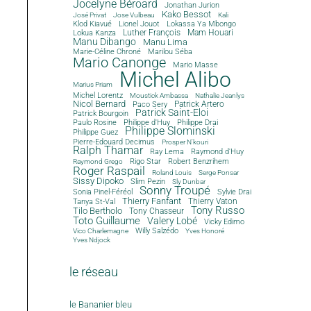
Jocelyne Béroard
Jonathan Jurion
Kako Bessot
José Privat
Jose Vulbeau
Kali
Klod Kiavué
Lionel Jouot
Lokassa Ya Mbongo
Luther François
Mam Houari
Lokua Kanza
Manu Dibango
Manu Lima
Marie-Céline Chroné
Marilou Séba
Mario Canonge
Mario Masse
Michel Alibo
Marius Priam
Michel Lorentz
Moustick Ambassa
Nathalie Jeanlys
Nicol Bernard
Paco Sery
Patrick Artero
Patrick Saint-Eloi
Patrick Bourgoin
Philippe d'Huy
Philippe Drai
Paulo Rosine
Philippe Slominski
Philippe Guez
Pierre-Edouard Decimus
Prosper N'kouri
Ralph Thamar
Ray Lema
Raymond d'Huy
Rigo Star
Robert Benzrihem
Raymond Grego
Roger Raspail
Roland Louis
Serge Ponsar
Sissy Dipoko
Slim Pezin
Sly Dunbar
Sonny Troupé
Sonia Pinel-Féréol
Sylvie Drai
Thierry Fanfant
Tanya St-Val
Thierry Vaton
Tony Russo
Tilo Bertholo
Tony Chasseur
Toto Guillaume
Valery Lobé
Vicky Edimo
Willy Salzédo
Vico Charlemagne
Yves Honoré
Yves Ndjock
le réseau
le Bananier bleu