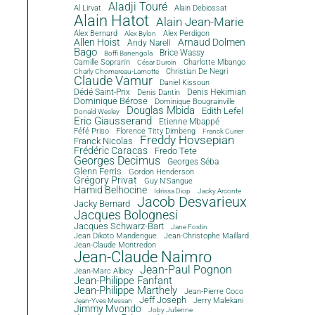
Aladji Touré
Al Lirvat
Alain Debiossat
Alain Hatot
Alain Jean-Marie
Alex Bernard
Alex Perdigon
Alex Bylon
Allen Hoist
Arnaud Dolmen
Andy Narell
Bago
Brice Wassy
Boffi Banengola
Camille Sopran'n
Charlotte Mbango
César Durcin
Christian De Negri
Charly Chomereau-Lamotte
Claude Vamur
Daniel Kissoun
Dédé Saint-Prix
Denis Dantin
Denis Hekimian
Dominique Bérose
Dominique Bougrainville
Douglas Mbida
Edith Lefel
Donald Wesley
Eric Giausserand
Etienne Mbappé
Féfé Priso
Florence Titty Dimbeng
Franck Curier
Freddy Hovsepian
Franck Nicolas
Frédéric Caracas
Fredo Tete
Georges Decimus
Georges Séba
Glenn Ferris
Gordon Henderson
Grégory Privat
Guy N'Sangue
Hamid Belhocine
Idrissa Diop
Jacky Arconte
Jacob Desvarieux
Jacky Bernard
Jacques Bolognesi
Jacques Schwarz-Bart
Jane Fostin
Jean Dikoto Mandengue
Jean-Christophe Maillard
Jean-Claude Montredon
Jean-Claude Naimro
Jean-Paul Pognon
Jean-Marc Albicy
Jean-Philippe Fanfant
Jean-Philippe Marthely
Jean-Pierre Coco
Jeff Joseph
Jerry Malekani
Jean-Yves Messan
Jimmy Mvondo
Joby Julienne