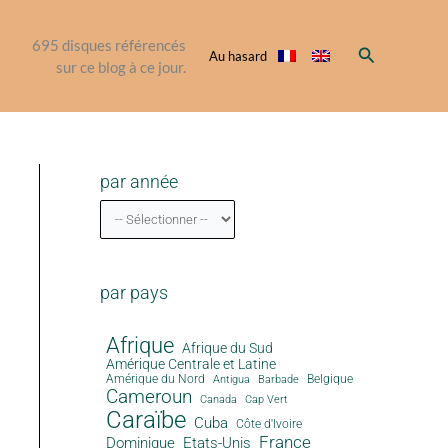
695
disques référencés
Rechercher
Au hasard
sur ce blog à ce jour.
par année
par pays
Afrique
Afrique du Sud
Amérique Centrale et Latine
Amérique du Nord
Antigua
Belgique
Barbade
Cameroun
Canada
Cap Vert
Caraïbe
Cuba
Côte d'Ivoire
France
Dominique
Etats-Unis