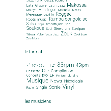
Jazz Funk
Makossa
Latin Groove
Latin Jazz
Mandingue
Maloya
Mazurka
Mbalax
Reggae
Merengue
Quadrille
Rumba congolaise
Roots music
Salsa
Son
Smooth jazz
Sega
Soukous
Steeldrum
Steelpan
Soul
Zouk
Tibwa
Valse
Vocal Jazz
Zouk Love
Zulu Music
le format
33rpm
45rpm
7"
12"
10" - 25 cm
CD
Compilation
Cassette
EP
Concerts
DVD
Librairie
Fichiers
Musique
News
Nécrologie
Vinyl
Sortie
Single
Radio
les musiciens