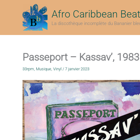
Aller
au
Afro Caribbean Bea
contenu
La discothèque incomplète du Bananier ble
Passeport – Kassav’, 1983
33rpm
,
Musique
,
Vinyl
/
7 janvier 2023