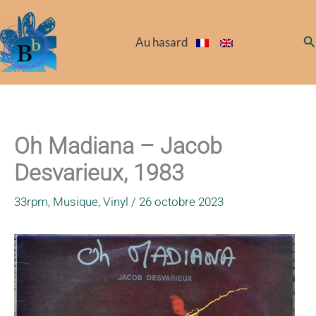
Aller
au
Re
Au hasard
contenu
Oh Madiana – Jacob
Desvarieux, 1983
33rpm
,
Musique
,
Vinyl
/
26 octobre 2023