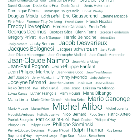
Christian De Negri
Charly Chomereau-Lamotte
Dédé Saint-Prix
Denis Dantin
Denis Hekimian
Daniel Kissoun
Dominique Bérose
Dominique Bougrainville
Donald Wesley
Douglas Mbida
Eric Giausserand
Edith Lefel
Etienne Mbappé
Franck Nicolas
Féfé Priso
Florence Titty Dimbeng
Franck Curier
Freddy Hovsepian
Frédéric Caracas
Fredo Tete
Georges Decimus
Glenn Ferris
Georges Séba
Gordon Henderson
Grégory Privat
Hamid Belhocine
Guy N'Sangue
Idrissa Diop
Jacob Desvarieux
Jacky Bernard
Jacky Arconte
Jacques Bolognesi
Jacques Schwarz-Bart
Jane Fostin
Jean Dikoto Mandengue
Jean-Christophe Maillard
Jean-Claude Montredon
Jean-Claude Naimro
Jean-Marc Albicy
Jean-Paul Pognon
Jean-Philippe Fanfant
Jean-Philippe Marthely
Jean-Pierre Coco
Jean-Yves Messan
Jimmy Mvondo
Jeff Joseph
Jerry Malekani
Joby Julienne
Jocelyne Béroard
Jonathan Jurion
José Privat
Jose Vulbeau
Kako Bessot
Klod Kiavué
Lionel Jouot
Lokassa Ya Mbongo
Kali
Manu Dibango
Luther François
Mam Houari
Lokua Kanza
Mario Canonge
Manu Lima
Marie-Céline Chroné
Marilou Séba
Michel Alibo
Michel Lorentz
Mario Masse
Marius Priam
Nicol Bernard
Paco Sery
Patrick Artero
Moustick Ambassa
Nathalie Jeanlys
Patrick Saint-Eloi
Patrick Bourgoin
Philippe d'Huy
Paulo Rosine
Philippe Slominski
Philippe Drai
Philippe Guez
Ralph Thamar
Pierre-Edouard Decimus
Ray Lema
Prosper N'kouri
Rigo Star
Raymond d'Huy
Robert Benzrihem
Raymond Grego