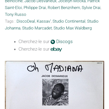
Belhocine
,
Jacob Desvarieux
,
Jocelyn Mocka
,
Patrick
Saint-Eloi
,
Philippe Drai
,
Robert Benzrihem
,
Sylvie Drai
,
Tony Russo
Tags :
DiscoDeal
,
Kassav'
,
Studio Continental
,
Studio
Johanna
,
Studio Marcadet
,
Studio Max Waldberg
Cherchez-le sur
Discogs
Cherchez-le sur