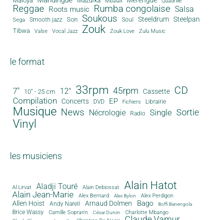
Mandingue
Merengue
Maloya
Mazurka
Mbalax
Quadrille
Reggae
Rumba congolaise
Salsa
Roots music
Soukous
Steeldrum
Steelpan
Son
Smooth jazz
Soul
Sega
Zouk
Tibwa
Valse
Vocal Jazz
Zouk Love
Zulu Music
le format
33rpm
CD
45rpm
7"
12"
Cassette
10" - 25 cm
Compilation
EP
Concerts
DVD
Librairie
Fichiers
Musique
News
Sortie
Single
Nécrologie
Radio
Vinyl
les musiciens
Alain Hatot
Aladji Touré
Al Lirvat
Alain Debiossat
Alain Jean-Marie
Alex Bernard
Alex Perdigon
Alex Bylon
Bago
Allen Hoist
Arnaud Dolmen
Andy Narell
Boffi Banengola
Brice Wassy
Camille Sopran'n
Charlotte Mbango
César Durcin
Claude Vamur