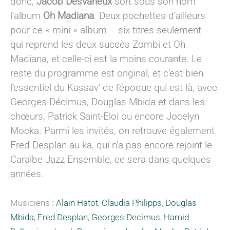
donc,
Jacob Desvarieux
sort sous son nom
l’album
Oh Madiana
. Deux pochettes d’ailleurs
pour ce « mini » album – six titres seulement –
qui reprend les deux succès Zombi et Oh
Madiana, et celle-ci est la moins courante. Le
reste du programme est original, et c’est bien
l’essentiel du Kassav’ de l’époque qui est là, avec
Georges Décimus, Douglas Mbida et dans les
chœurs, Patrick Saint-Eloi ou encore Jocelyn
Mocka. Parmi les invités, on retrouve également
Fred Desplan au ka, qui n’a pas encore rejoint le
Caraïbe Jazz Ensemble, ce sera dans quelques
années.
Musiciens :
Alain Hatot
,
Claudia Philipps
,
Douglas
Mbida
,
Fred Desplan
,
Georges Decimus
,
Hamid