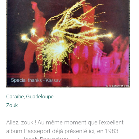
Caraïbe
,
Guadeloupe
Zouk
Allez, zouk ! Au même moment que l’excellent
album Passeport déjà présenté ici, en 1983