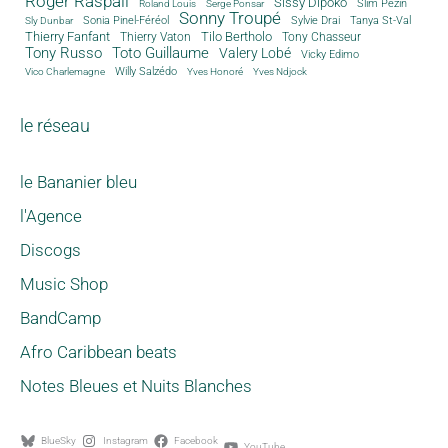
Roger Raspail
Sissy Dipoko
Slim Pezin
Roland Louis
Serge Ponsar
Sonny Troupé
Tanya St-Val
Sonia Pinel-Féréol
Sylvie Drai
Sly Dunbar
Thierry Fanfant
Tilo Bertholo
Thierry Vaton
Tony Chasseur
Tony Russo
Toto Guillaume
Valery Lobé
Vicky Edimo
Willy Salzédo
Vico Charlemagne
Yves Honoré
Yves Ndjock
le réseau
le Bananier bleu
l'Agence
Discogs
Music Shop
BandCamp
Afro Caribbean beats
Notes Bleues et Nuits Blanches
BlueSky
Instagram
Facebook
YouTube