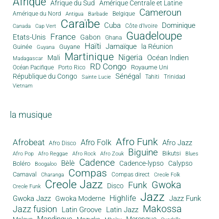
Afrique
Afrique du Sud
Amérique Centrale et Latine
Cameroun
Amérique du Nord
Antigua
Belgique
Barbade
Caraïbe
Cuba
Dominique
Canada
Côte d'Ivoire
Cap Vert
Guadeloupe
France
Etats-Unis
Gabon
Ghana
Haïti
Jamaïque
la Réunion
Guinée
Guyane
Guyana
Martinique
Nigeria
Océan Indien
Mali
Madagascar
RD Congo
Royaume Uni
Océan Pacifique
Porto Rico
Sénégal
République du Congo
Tahiti
Trinidad
Sainte Lucie
Vietnam
la musique
Afro Funk
Afrobeat
Afro Folk
Afro Jazz
Afro Disco
Biguine
Bikutsi
Afro Pop
Afro Reggae
Afro Rock
Afro Zouk
Blues
Cadence
Bèlè
Cadence-lypso
Calypso
Boléro
Boogaloo
Compas
Carnaval
Compas direct
Charanga
Creole Folk
Creole Jazz
Gwoka
Funk
Disco
Creole Funk
Jazz
Gwoka Jazz
Highlife
Jazz Funk
Gwoka Moderne
Makossa
Jazz fusion
Latin Groove
Latin Jazz