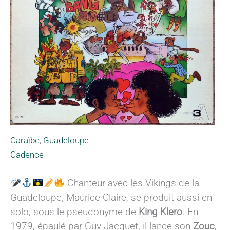
Caraïbe
,
Guadeloupe
Cadence
Chanteur avec les Vikings de la
Guadeloupe, Maurice Claire, se produit aussi en
solo, sous le pseudonyme de
King Klero
. En
1979, épaulé par Guy Jacquet, il lance son
Zouc
,