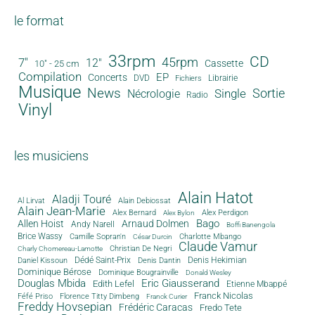
le format
33rpm
CD
45rpm
7"
12"
Cassette
10" - 25 cm
Compilation
EP
Concerts
DVD
Librairie
Fichiers
Musique
News
Sortie
Single
Nécrologie
Radio
Vinyl
les musiciens
Alain Hatot
Aladji Touré
Al Lirvat
Alain Debiossat
Alain Jean-Marie
Alex Bernard
Alex Perdigon
Alex Bylon
Bago
Allen Hoist
Arnaud Dolmen
Andy Narell
Boffi Banengola
Brice Wassy
Camille Sopran'n
Charlotte Mbango
César Durcin
Claude Vamur
Christian De Negri
Charly Chomereau-Lamotte
Dédé Saint-Prix
Denis Dantin
Denis Hekimian
Daniel Kissoun
Dominique Bérose
Dominique Bougrainville
Donald Wesley
Douglas Mbida
Eric Giausserand
Edith Lefel
Etienne Mbappé
Franck Nicolas
Féfé Priso
Florence Titty Dimbeng
Franck Curier
Freddy Hovsepian
Frédéric Caracas
Fredo Tete