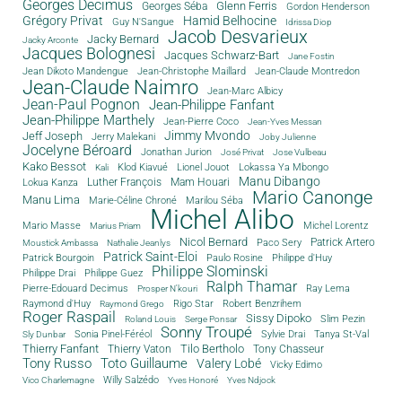
Georges Decimus
Glenn Ferris
Georges Séba
Gordon Henderson
Grégory Privat
Hamid Belhocine
Guy N'Sangue
Idrissa Diop
Jacob Desvarieux
Jacky Bernard
Jacky Arconte
Jacques Bolognesi
Jacques Schwarz-Bart
Jane Fostin
Jean Dikoto Mandengue
Jean-Christophe Maillard
Jean-Claude Montredon
Jean-Claude Naimro
Jean-Marc Albicy
Jean-Paul Pognon
Jean-Philippe Fanfant
Jean-Philippe Marthely
Jean-Pierre Coco
Jean-Yves Messan
Jimmy Mvondo
Jeff Joseph
Jerry Malekani
Joby Julienne
Jocelyne Béroard
Jonathan Jurion
José Privat
Jose Vulbeau
Kako Bessot
Klod Kiavué
Lionel Jouot
Lokassa Ya Mbongo
Kali
Manu Dibango
Luther François
Mam Houari
Lokua Kanza
Mario Canonge
Manu Lima
Marie-Céline Chroné
Marilou Séba
Michel Alibo
Michel Lorentz
Mario Masse
Marius Priam
Nicol Bernard
Paco Sery
Patrick Artero
Moustick Ambassa
Nathalie Jeanlys
Patrick Saint-Eloi
Patrick Bourgoin
Philippe d'Huy
Paulo Rosine
Philippe Slominski
Philippe Drai
Philippe Guez
Ralph Thamar
Pierre-Edouard Decimus
Ray Lema
Prosper N'kouri
Rigo Star
Raymond d'Huy
Robert Benzrihem
Raymond Grego
Roger Raspail
Sissy Dipoko
Slim Pezin
Roland Louis
Serge Ponsar
Sonny Troupé
Tanya St-Val
Sonia Pinel-Féréol
Sylvie Drai
Sly Dunbar
Thierry Fanfant
Tilo Bertholo
Thierry Vaton
Tony Chasseur
Tony Russo
Toto Guillaume
Valery Lobé
Vicky Edimo
Willy Salzédo
Vico Charlemagne
Yves Honoré
Yves Ndjock