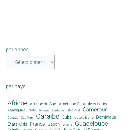
par année
par pays
Afrique
Afrique du Sud
Amérique Centrale et Latine
Cameroun
Amérique du Nord
Antigua
Belgique
Barbade
Caraïbe
Cuba
Dominique
Canada
Côte d'Ivoire
Cap Vert
Guadeloupe
France
Etats-Unis
Gabon
Ghana
Haïti
Jamaïque
la Réunion
Guinée
Guyane