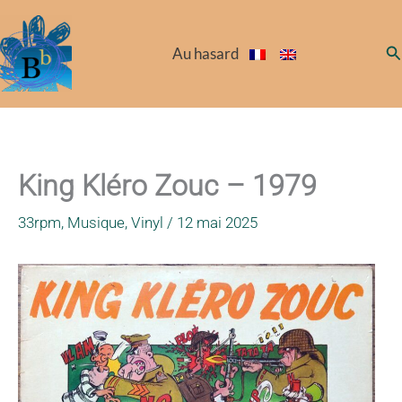
Aller
au
Re
Au hasard
contenu
King Kléro Zouc – 1979
33rpm
,
Musique
,
Vinyl
/
12 mai 2025