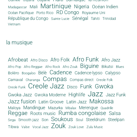
Guyana
Martinique
Nigeria
Océan Indien
Mali
Madagascar
RD Congo
Royaume Uni
Océan Pacifique
Porto Rico
Sénégal
République du Congo
Tahiti
Trinidad
Sainte Lucie
Vietnam
la musique
Afro Funk
Afrobeat
Afro Folk
Afro Jazz
Afro Disco
Biguine
Bikutsi
Afro Pop
Afro Reggae
Afro Rock
Afro Zouk
Blues
Cadence
Bèlè
Cadence-lypso
Calypso
Boléro
Boogaloo
Compas
Carnaval
Compas direct
Charanga
Creole Folk
Creole Jazz
Gwoka
Funk
Disco
Creole Funk
Jazz
Gwoka Jazz
Highlife
Jazz Funk
Gwoka Moderne
Makossa
Jazz fusion
Latin Groove
Latin Jazz
Mandingue
Merengue
Maloya
Mazurka
Mbalax
Quadrille
Reggae
Rumba congolaise
Salsa
Roots music
Soukous
Steeldrum
Steelpan
Son
Smooth jazz
Soul
Sega
Zouk
Tibwa
Valse
Vocal Jazz
Zouk Love
Zulu Music