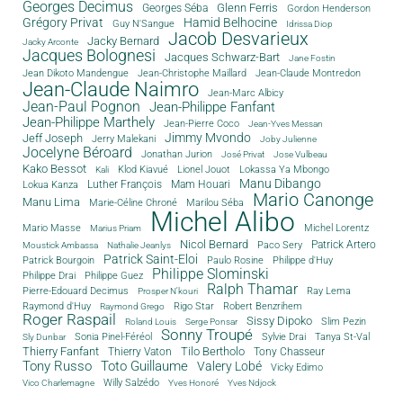
Georges Decimus
Glenn Ferris
Georges Séba
Gordon Henderson
Grégory Privat
Hamid Belhocine
Guy N'Sangue
Idrissa Diop
Jacob Desvarieux
Jacky Bernard
Jacky Arconte
Jacques Bolognesi
Jacques Schwarz-Bart
Jane Fostin
Jean Dikoto Mandengue
Jean-Christophe Maillard
Jean-Claude Montredon
Jean-Claude Naimro
Jean-Marc Albicy
Jean-Paul Pognon
Jean-Philippe Fanfant
Jean-Philippe Marthely
Jean-Pierre Coco
Jean-Yves Messan
Jimmy Mvondo
Jeff Joseph
Jerry Malekani
Joby Julienne
Jocelyne Béroard
Jonathan Jurion
José Privat
Jose Vulbeau
Kako Bessot
Klod Kiavué
Lionel Jouot
Lokassa Ya Mbongo
Kali
Manu Dibango
Luther François
Mam Houari
Lokua Kanza
Mario Canonge
Manu Lima
Marie-Céline Chroné
Marilou Séba
Michel Alibo
Michel Lorentz
Mario Masse
Marius Priam
Nicol Bernard
Paco Sery
Patrick Artero
Moustick Ambassa
Nathalie Jeanlys
Patrick Saint-Eloi
Patrick Bourgoin
Philippe d'Huy
Paulo Rosine
Philippe Slominski
Philippe Drai
Philippe Guez
Ralph Thamar
Pierre-Edouard Decimus
Ray Lema
Prosper N'kouri
Rigo Star
Raymond d'Huy
Robert Benzrihem
Raymond Grego
Roger Raspail
Sissy Dipoko
Slim Pezin
Roland Louis
Serge Ponsar
Sonny Troupé
Tanya St-Val
Sonia Pinel-Féréol
Sylvie Drai
Sly Dunbar
Thierry Fanfant
Tilo Bertholo
Thierry Vaton
Tony Chasseur
Tony Russo
Toto Guillaume
Valery Lobé
Vicky Edimo
Willy Salzédo
Vico Charlemagne
Yves Honoré
Yves Ndjock