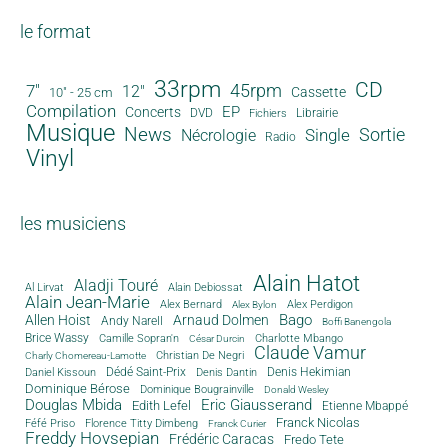
le format
33rpm
CD
45rpm
7"
12"
Cassette
10" - 25 cm
Compilation
EP
Concerts
DVD
Librairie
Fichiers
Musique
News
Sortie
Single
Nécrologie
Radio
Vinyl
les musiciens
Alain Hatot
Aladji Touré
Al Lirvat
Alain Debiossat
Alain Jean-Marie
Alex Bernard
Alex Perdigon
Alex Bylon
Bago
Allen Hoist
Arnaud Dolmen
Andy Narell
Boffi Banengola
Brice Wassy
Camille Sopran'n
Charlotte Mbango
César Durcin
Claude Vamur
Christian De Negri
Charly Chomereau-Lamotte
Dédé Saint-Prix
Denis Dantin
Denis Hekimian
Daniel Kissoun
Dominique Bérose
Dominique Bougrainville
Donald Wesley
Douglas Mbida
Eric Giausserand
Edith Lefel
Etienne Mbappé
Franck Nicolas
Féfé Priso
Florence Titty Dimbeng
Franck Curier
Freddy Hovsepian
Frédéric Caracas
Fredo Tete