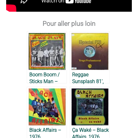
Pour aller plus loin
Boom Boom /
Reggae
Sticks Man –
Sunsplash 81′,
Black Slate,
Tribute To Bob
1980
Marley – 1981
Black Affairs –
Ça Waké – Black
1976
Affairs, 1976