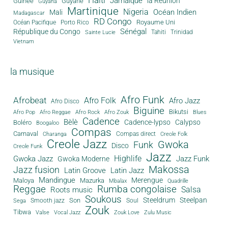
Jamaïque
la Réunion
Guinée
Guyane
Guyana
Martinique
Nigeria
Océan Indien
Mali
Madagascar
RD Congo
Royaume Uni
Océan Pacifique
Porto Rico
Sénégal
République du Congo
Tahiti
Trinidad
Sainte Lucie
Vietnam
la musique
Afro Funk
Afrobeat
Afro Folk
Afro Jazz
Afro Disco
Biguine
Bikutsi
Afro Pop
Afro Reggae
Afro Rock
Afro Zouk
Blues
Cadence
Bèlè
Cadence-lypso
Calypso
Boléro
Boogaloo
Compas
Carnaval
Compas direct
Charanga
Creole Folk
Creole Jazz
Gwoka
Funk
Disco
Creole Funk
Jazz
Gwoka Jazz
Highlife
Jazz Funk
Gwoka Moderne
Makossa
Jazz fusion
Latin Groove
Latin Jazz
Mandingue
Merengue
Maloya
Mazurka
Mbalax
Quadrille
Reggae
Rumba congolaise
Salsa
Roots music
Soukous
Steeldrum
Steelpan
Son
Smooth jazz
Soul
Sega
Zouk
Tibwa
Valse
Vocal Jazz
Zouk Love
Zulu Music