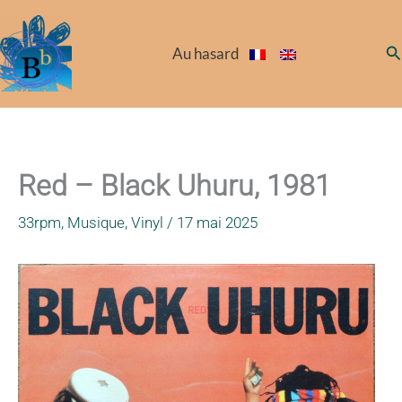
Aller
au
Re
Au hasard
contenu
Red – Black Uhuru, 1981
33rpm
,
Musique
,
Vinyl
/
17 mai 2025