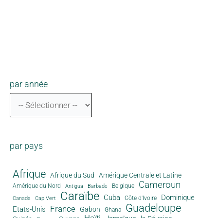
par année
par pays
Afrique
Afrique du Sud
Amérique Centrale et Latine
Cameroun
Amérique du Nord
Antigua
Belgique
Barbade
Caraïbe
Cuba
Dominique
Canada
Côte d'Ivoire
Cap Vert
Guadeloupe
France
Etats-Unis
Gabon
Ghana
Haïti