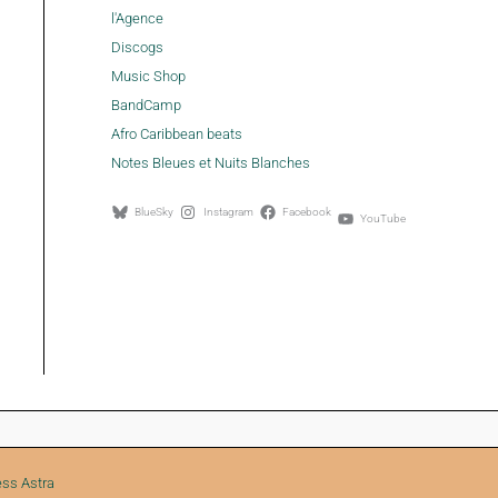
l'Agence
Discogs
Music Shop
BandCamp
Afro Caribbean beats
Notes Bleues et Nuits Blanches
BlueSky
Instagram
Facebook
YouTube
ss Astra