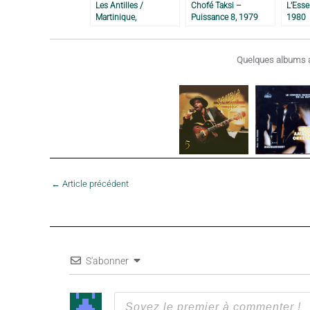
Les Antilles /
Chofé Taksi –
L’Esse
Martinique,
Puissance 8, 1979
1980
Guadeloupe, Haïti, La
Dominique, Sainte
Lucie – 1976
Quelques albums a
←
Article précédent
S'abonner