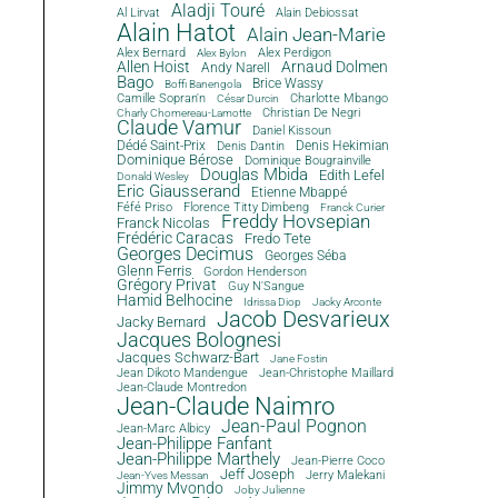
Aladji Touré
Al Lirvat
Alain Debiossat
Alain Hatot
Alain Jean-Marie
Alex Bernard
Alex Perdigon
Alex Bylon
Allen Hoist
Arnaud Dolmen
Andy Narell
Bago
Brice Wassy
Boffi Banengola
Camille Sopran'n
Charlotte Mbango
César Durcin
Christian De Negri
Charly Chomereau-Lamotte
Claude Vamur
Daniel Kissoun
Dédé Saint-Prix
Denis Dantin
Denis Hekimian
Dominique Bérose
Dominique Bougrainville
Douglas Mbida
Edith Lefel
Donald Wesley
Eric Giausserand
Etienne Mbappé
Féfé Priso
Florence Titty Dimbeng
Franck Curier
Freddy Hovsepian
Franck Nicolas
Frédéric Caracas
Fredo Tete
Georges Decimus
Georges Séba
Glenn Ferris
Gordon Henderson
Grégory Privat
Guy N'Sangue
Hamid Belhocine
Idrissa Diop
Jacky Arconte
Jacob Desvarieux
Jacky Bernard
Jacques Bolognesi
Jacques Schwarz-Bart
Jane Fostin
Jean Dikoto Mandengue
Jean-Christophe Maillard
Jean-Claude Montredon
Jean-Claude Naimro
Jean-Paul Pognon
Jean-Marc Albicy
Jean-Philippe Fanfant
Jean-Philippe Marthely
Jean-Pierre Coco
Jeff Joseph
Jerry Malekani
Jean-Yves Messan
Jimmy Mvondo
Joby Julienne