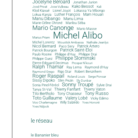
Jocelyne Béroard
Jonathan Jurion
Kako Bessot
José Privat
Jose Vulbeau
Kali
Klod Kiavué
Lionel Jouot
Lokassa Ya Mbongo
Luther François
Mam Houari
Lokua Kanza
Manu Dibango
Manu Lima
Marie-Céline Chroné
Marilou Séba
Mario Canonge
Mario Masse
Michel Alibo
Marius Priam
Michel Lorentz
Moustick Ambassa
Nathalie Jeanlys
Nicol Bernard
Paco Sery
Patrick Artero
Patrick Saint-Eloi
Patrick Bourgoin
Philippe d'Huy
Philippe Drai
Paulo Rosine
Philippe Slominski
Philippe Guez
Pierre-Edouard Decimus
Prosper N'kouri
Ralph Thamar
Ray Lema
Raymond d'Huy
Rigo Star
Robert Benzrihem
Raymond Grego
Roger Raspail
Roland Louis
Serge Ponsar
Sissy Dipoko
Slim Pezin
Sly Dunbar
Sonny Troupé
Sonia Pinel-Féréol
Sylvie Drai
Thierry Fanfant
Tanya St-Val
Thierry Vaton
Tony Russo
Tilo Bertholo
Tony Chasseur
Toto Guillaume
Valery Lobé
Vicky Edimo
Willy Salzédo
Vico Charlemagne
Yves Honoré
Yves Ndjock
le réseau
le Bananier bleu