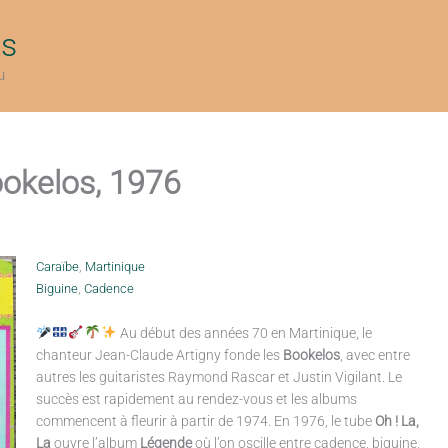
ts
u
ookelos, 1976
Caraïbe
,
Martinique
Biguine
,
Cadence
Au début des années 70 en Martinique, le
chanteur Jean-Claude Artigny fonde les
Bookelos
, avec entre
autres les guitaristes Raymond Rascar et Justin Vigilant. Le
succès est rapidement au rendez-vous et les albums
commencent à fleurir à partir de 1974. En 1976, le tube
Oh ! La,
La
ouvre l’album
Légende
où l’on oscille entre cadence, biguine,