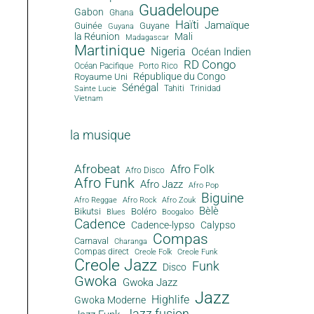
Guadeloupe
Gabon
Ghana
Haïti
Jamaïque
Guinée
Guyane
Guyana
la Réunion
Mali
Madagascar
Martinique
Nigeria
Océan Indien
RD Congo
Océan Pacifique
Porto Rico
République du Congo
Royaume Uni
Sénégal
Tahiti
Trinidad
Sainte Lucie
Vietnam
la musique
Afrobeat
Afro Folk
Afro Disco
Afro Funk
Afro Jazz
Afro Pop
Biguine
Afro Reggae
Afro Rock
Afro Zouk
Bèlè
Bikutsi
Boléro
Blues
Boogaloo
Cadence
Cadence-lypso
Calypso
Compas
Carnaval
Charanga
Compas direct
Creole Folk
Creole Funk
Creole Jazz
Funk
Disco
Gwoka
Gwoka Jazz
Jazz
Highlife
Gwoka Moderne
Jazz fusion