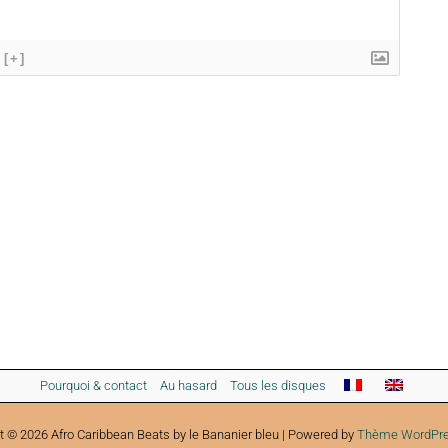
[+]
Pourquoi & contact
Au hasard
Tous les disques
t © 2026 Afro Caribbean Beats by le Bananier bleu | Powered by
Thème WordPre