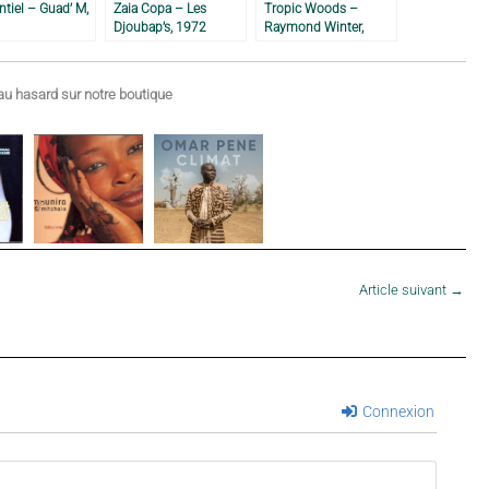
ntiel – Guad’ M,
Zaia Copa – Les
Tropic Woods –
Djoubap’s, 1972
Raymond Winter,
1981
u hasard sur notre boutique
Article suivant
→
Connexion