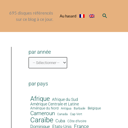
695
disques référencés
Rechercher
Au hasard
sur ce blog à ce jour.
par année
par pays
Afrique
Afrique du Sud
Amérique Centrale et Latine
Amérique du Nord
Antigua
Belgique
Barbade
Cameroun
Canada
Cap Vert
Caraïbe
Cuba
Côte d'Ivoire
France
Dominique
Etats-Unis