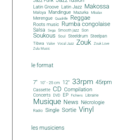
Jazz Funk
Makossa
Latin Groove
Latin Jazz
Mandingue
Maloya
Mazurka
Mbalax
Reggae
Merengue
Quadrille
Rumba congolaise
Roots music
Salsa
Son
Smooth jazz
Sega
Soukous
Steeldrum
Steelpan
Soul
Zouk
Tibwa
Valse
Vocal Jazz
Zouk Love
Zulu Music
le format
33rpm
45rpm
7"
12"
10" - 25 cm
CD
Compilation
Cassette
EP
Concerts
DVD
Librairie
Fichiers
Musique
News
Nécrologie
Vinyl
Sortie
Single
Radio
les musiciens