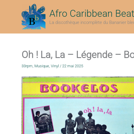
Aller
au
Afro Caribbean Bea
contenu
La discothèque incomplète du Bananier ble
Oh ! La, La – Légende – B
33rpm
,
Musique
,
Vinyl
/
22 mai 2025