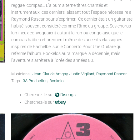
reggae, compas… L’album alterne titres chantés et
instrumentaux, ces derniers laissant tout l’espace nécessaire à
Raymond Rascar pour s’exprimer. Ce dernier était un guitariste
habité, souvent considéré comme l’âme du groupe. Ses chorus
lumineux convoquaient autant la rumba congolaise que le
compas haïtien et prennent même des accents classiques
inspirés de Pachelbel sur le Concerto Pour Une Guitare qui
referme l'album. Bookelos aura marqué la décennie, mais
l’aventure s’arrêtera à l’orée des années 80.
Musiciens :
Jean-Claude Artigny
,
Justin Vigilant
,
Raymond Rascar
Tags :
3A Production
,
Bookelos
Cherchez-le sur
Discogs
Cherchez-le sur