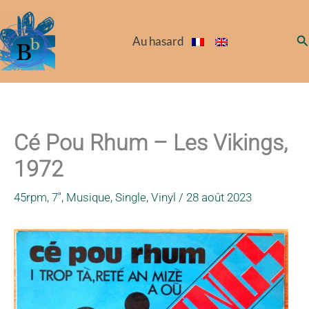
Aller
au
Re
Au hasard
contenu
Cé Pou Rhum – Les Vikings,
1972
45rpm
,
7"
,
Musique
,
Single
,
Vinyl
/
28 août 2023