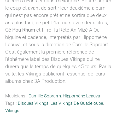
succès à Paris et dans l’hexagone. Pour marquer
le coup et avant de sortir leur deuxième album
qui n’est pas encore prêt et ne sortira que deux
ans plus tard, ce petit 45 tours avec deux titres,
Cé Pou Rhum
et I Tro Ta Rété An Mizè A Ou,
biguine et cadence, interprétés par Hippomène
Leauva, et sous la direction de Camille Soprann’.
C'est également la première référence de
l'éphémère label des Disques Vikings qui ne
durera que le temps de quelques 45 tours. Par la
suite, les Vikings publieront l'essentiel de leurs
albums chez 3A Production.
Musiciens :
Camille Sopran'n
,
Hippomène Leauva
Tags :
Disques Vikings
,
Les Vikings De Guadeloupe
,
Vikings