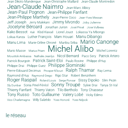
Jean Dikoto Mandengue
Jean-Christophe Maillard
Jean-Claude Montredon
Jean-Claude Naimro
Jean-Marc Albicy
Jean-Paul Pognon
Jean-Philippe Fanfant
Jean-Philippe Marthely
Jean-Pierre Coco
Jean-Yves Messan
Jimmy Mvondo
Jeff Joseph
Jerry Malekani
Joby Julienne
Jocelyne Béroard
Jonathan Jurion
José Privat
Jose Vulbeau
Kako Bessot
Klod Kiavué
Lionel Jouot
Lokassa Ya Mbongo
Kali
Manu Dibango
Luther François
Mam Houari
Lokua Kanza
Mario Canonge
Manu Lima
Marie-Céline Chroné
Marilou Séba
Michel Alibo
Michel Lorentz
Mario Masse
Marius Priam
Nicol Bernard
Paco Sery
Patrick Artero
Moustick Ambassa
Nathalie Jeanlys
Patrick Saint-Eloi
Patrick Bourgoin
Philippe d'Huy
Paulo Rosine
Philippe Slominski
Philippe Drai
Philippe Guez
Ralph Thamar
Pierre-Edouard Decimus
Ray Lema
Prosper N'kouri
Rigo Star
Raymond d'Huy
Robert Benzrihem
Raymond Grego
Roger Raspail
Sissy Dipoko
Slim Pezin
Roland Louis
Serge Ponsar
Sonny Troupé
Tanya St-Val
Sonia Pinel-Féréol
Sylvie Drai
Sly Dunbar
Thierry Fanfant
Tilo Bertholo
Thierry Vaton
Tony Chasseur
Tony Russo
Toto Guillaume
Valery Lobé
Vicky Edimo
Willy Salzédo
Vico Charlemagne
Yves Honoré
Yves Ndjock
le réseau