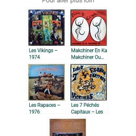
Pour aller plus loin
Les Vikings –
Makchiner En Ka
1974
Makchiner Ou…
– Typical
Combo, 1972
Les Rapaces –
Les 7 Péchés
1976
Capitaux – Les
Vikings de la
Guadeloupe,
1973