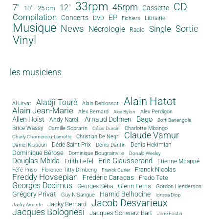
33rpm
CD
45rpm
7"
12"
Cassette
10" - 25 cm
Compilation
EP
Concerts
DVD
Librairie
Fichiers
Musique
News
Sortie
Single
Nécrologie
Radio
Vinyl
les musiciens
Alain Hatot
Aladji Touré
Al Lirvat
Alain Debiossat
Alain Jean-Marie
Alex Bernard
Alex Perdigon
Alex Bylon
Bago
Allen Hoist
Arnaud Dolmen
Andy Narell
Boffi Banengola
Brice Wassy
Camille Sopran'n
Charlotte Mbango
César Durcin
Claude Vamur
Christian De Negri
Charly Chomereau-Lamotte
Dédé Saint-Prix
Denis Dantin
Denis Hekimian
Daniel Kissoun
Dominique Bérose
Dominique Bougrainville
Donald Wesley
Douglas Mbida
Eric Giausserand
Edith Lefel
Etienne Mbappé
Franck Nicolas
Féfé Priso
Florence Titty Dimbeng
Franck Curier
Freddy Hovsepian
Frédéric Caracas
Fredo Tete
Georges Decimus
Glenn Ferris
Georges Séba
Gordon Henderson
Grégory Privat
Hamid Belhocine
Guy N'Sangue
Idrissa Diop
Jacob Desvarieux
Jacky Bernard
Jacky Arconte
Jacques Bolognesi
Jacques Schwarz-Bart
Jane Fostin