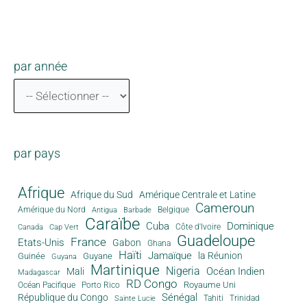
par année
par pays
Afrique
Afrique du Sud
Amérique Centrale et Latine
Cameroun
Amérique du Nord
Antigua
Belgique
Barbade
Caraïbe
Cuba
Dominique
Canada
Côte d'Ivoire
Cap Vert
Guadeloupe
France
Etats-Unis
Gabon
Ghana
Haïti
Jamaïque
la Réunion
Guinée
Guyane
Guyana
Martinique
Nigeria
Océan Indien
Mali
Madagascar
RD Congo
Royaume Uni
Océan Pacifique
Porto Rico
Sénégal
République du Congo
Tahiti
Trinidad
Sainte Lucie