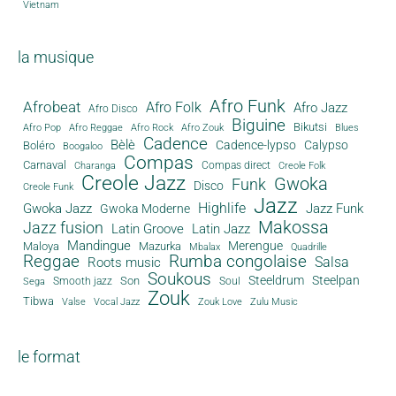
Vietnam
la musique
Afro Funk
Afrobeat
Afro Folk
Afro Jazz
Afro Disco
Biguine
Bikutsi
Afro Pop
Afro Reggae
Afro Rock
Afro Zouk
Blues
Cadence
Bèlè
Cadence-lypso
Calypso
Boléro
Boogaloo
Compas
Carnaval
Compas direct
Charanga
Creole Folk
Creole Jazz
Gwoka
Funk
Disco
Creole Funk
Jazz
Gwoka Jazz
Highlife
Jazz Funk
Gwoka Moderne
Makossa
Jazz fusion
Latin Groove
Latin Jazz
Mandingue
Merengue
Maloya
Mazurka
Mbalax
Quadrille
Reggae
Rumba congolaise
Salsa
Roots music
Soukous
Steeldrum
Steelpan
Son
Smooth jazz
Soul
Sega
Zouk
Tibwa
Valse
Vocal Jazz
Zouk Love
Zulu Music
le format