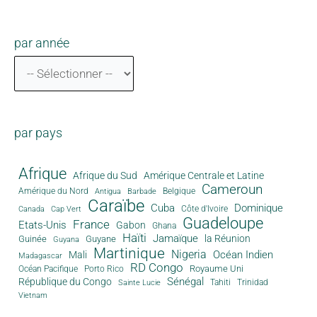
par année
par pays
Afrique
Afrique du Sud
Amérique Centrale et Latine
Cameroun
Amérique du Nord
Antigua
Belgique
Barbade
Caraïbe
Cuba
Dominique
Canada
Côte d'Ivoire
Cap Vert
Guadeloupe
France
Etats-Unis
Gabon
Ghana
Haïti
Jamaïque
la Réunion
Guinée
Guyane
Guyana
Martinique
Nigeria
Océan Indien
Mali
Madagascar
RD Congo
Royaume Uni
Océan Pacifique
Porto Rico
Sénégal
République du Congo
Tahiti
Trinidad
Sainte Lucie
Vietnam