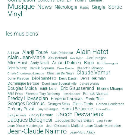
Concerts
DVD
Librairie
Fichiers
Musique
News
Sortie
Single
Nécrologie
Radio
Vinyl
les musiciens
Alain Hatot
Aladji Touré
Al Lirvat
Alain Debiossat
Alain Jean-Marie
Alex Bernard
Alex Perdigon
Alex Bylon
Bago
Allen Hoist
Arnaud Dolmen
Andy Narell
Boffi Banengola
Brice Wassy
Camille Sopran'n
Charlotte Mbango
César Durcin
Claude Vamur
Christian De Negri
Charly Chomereau-Lamotte
Dédé Saint-Prix
Denis Dantin
Denis Hekimian
Daniel Kissoun
Dominique Bérose
Dominique Bougrainville
Donald Wesley
Douglas Mbida
Eric Giausserand
Edith Lefel
Etienne Mbappé
Franck Nicolas
Féfé Priso
Florence Titty Dimbeng
Franck Curier
Freddy Hovsepian
Frédéric Caracas
Fredo Tete
Georges Decimus
Glenn Ferris
Georges Séba
Gordon Henderson
Grégory Privat
Hamid Belhocine
Guy N'Sangue
Idrissa Diop
Jacob Desvarieux
Jacky Bernard
Jacky Arconte
Jacques Bolognesi
Jacques Schwarz-Bart
Jane Fostin
Jean Dikoto Mandengue
Jean-Christophe Maillard
Jean-Claude Montredon
Jean-Claude Naimro
Jean-Marc Albicy