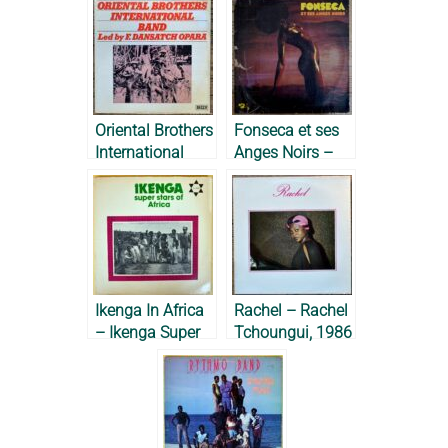
Oriental Brothers
Fonseca et ses
International
Anges Noirs –
Band – 1977
1971
Ikenga In Africa
Rachel – Rachel
– Ikenga Super
Tchoungui, 1986
Stars of Africa,
1975