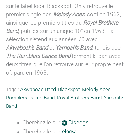
sur le label local Blackspot. On y retrouve le
premier single des
Melody Aces
, sorti en 1962,
ainsi que les premiers titres du
Royal Brothers
Band
, publiés sur un unique 10" en 1963. La
sélection s'étend aux années 70 avec
Akwaboah's Band
et
Yamoah's Band
, tandis que
The Ramblers Dance Band
ferment le ban avec
deux titres que l'on retrouve sur leur propre best
of, paru en 1968.
Tags :
Akwaboa's Band
,
BlackSpot
,
Melody Aces
,
Ramblers Dance Band
,
Royal Brothers Band
,
Yamoah's
Band
Cherchez-le sur
Discogs
Cherchez-le sur