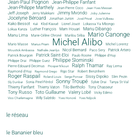
Jean-Paul Pognon
Jean-Philippe Fanfant
Jean-Philippe Marthely
Jean-Pierre Coco
Jean-Yves Messan
Jimmy Mvondo
Jeff Joseph
Jerry Malekani
Joby Julienne
Jocelyne Béroard
Jonathan Jurion
José Privat
Jose Vulbeau
Kako Bessot
Klod Kiavué
Lionel Jouot
Lokassa Ya Mbongo
Kali
Manu Dibango
Luther François
Mam Houari
Lokua Kanza
Mario Canonge
Manu Lima
Marie-Céline Chroné
Marilou Séba
Michel Alibo
Michel Lorentz
Mario Masse
Marius Priam
Nicol Bernard
Paco Sery
Patrick Artero
Moustick Ambassa
Nathalie Jeanlys
Patrick Saint-Eloi
Patrick Bourgoin
Philippe d'Huy
Paulo Rosine
Philippe Slominski
Philippe Drai
Philippe Guez
Ralph Thamar
Pierre-Edouard Decimus
Ray Lema
Prosper N'kouri
Rigo Star
Raymond d'Huy
Robert Benzrihem
Raymond Grego
Roger Raspail
Sissy Dipoko
Slim Pezin
Roland Louis
Serge Ponsar
Sonny Troupé
Tanya St-Val
Sonia Pinel-Féréol
Sylvie Drai
Sly Dunbar
Thierry Fanfant
Tilo Bertholo
Thierry Vaton
Tony Chasseur
Tony Russo
Toto Guillaume
Valery Lobé
Vicky Edimo
Willy Salzédo
Vico Charlemagne
Yves Honoré
Yves Ndjock
le réseau
le Bananier bleu