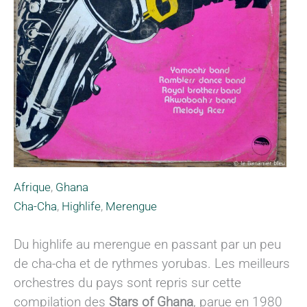
Afrique
,
Ghana
Cha-Cha
,
Highlife
,
Merengue
Du highlife au merengue en passant par un peu
de cha-cha et de rythmes yorubas. Les meilleurs
orchestres du pays sont repris sur cette
compilation des
Stars of Ghana
, parue en 1980