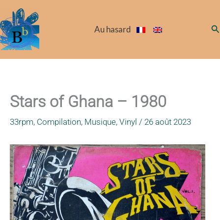
Aller
au
Re
Au hasard
contenu
Stars of Ghana – 1980
33rpm
,
Compilation
,
Musique
,
Vinyl
/
26 août 2023