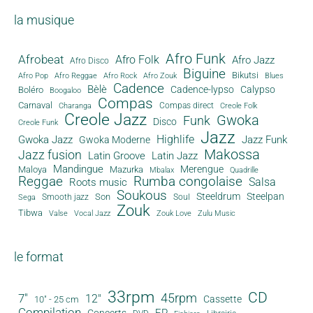
la musique
Afro Funk
Afrobeat
Afro Folk
Afro Jazz
Afro Disco
Biguine
Bikutsi
Afro Pop
Afro Reggae
Afro Rock
Afro Zouk
Blues
Cadence
Bèlè
Cadence-lypso
Calypso
Boléro
Boogaloo
Compas
Carnaval
Compas direct
Charanga
Creole Folk
Creole Jazz
Gwoka
Funk
Disco
Creole Funk
Jazz
Gwoka Jazz
Highlife
Jazz Funk
Gwoka Moderne
Makossa
Jazz fusion
Latin Groove
Latin Jazz
Mandingue
Merengue
Maloya
Mazurka
Mbalax
Quadrille
Reggae
Rumba congolaise
Salsa
Roots music
Soukous
Steeldrum
Steelpan
Son
Smooth jazz
Soul
Sega
Zouk
Tibwa
Valse
Vocal Jazz
Zouk Love
Zulu Music
le format
33rpm
CD
45rpm
7"
12"
Cassette
10" - 25 cm
Compilation
EP